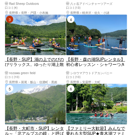
ジングで特別な体験を！
ツアー（2時間）
Rad Sheep Outdoors
八ヶ岳アドベンチャーツアーズ
口コミ(4)
口コミ(13)
長野県
長野・戸隠・小布施
長野県
軽井沢・佐久・小諸
3位
4位
【長野・SUP】湖の上でのびの
【長野・森の湖SUPレンタル】
びリラックス。ゆったり湖上散
初心者レッスン・シャワーつき
歩をたのしむSUP体験
でカップルやグループにもおす
nozawa green field
シロウマアウトドアカンパニー
すめ！木崎湖で気軽にクルージ
口コミ(10)
口コミ(10)
ング♪
長野県
斑尾・飯山・信濃町・黒姫
長野県
安曇野・大町
5位
6位
【長野・大町市・SUP】レンタ
【ファミリー大歓迎】みんなで
ル～「北アルプスの鏡」と呼ば
乗れる大型SUP★青木湖ファミ