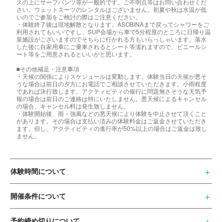
スの上にサーフパンツ等が一般的です。ご不明点等はお問い合わせくだ
さい。ウェットスーツのレンタルはございません。初夏や秋は水温が低
いのでご参加をご検討の際はご注意ください。
・体験終了後は現地解散となります。ASOBINAまで戻ってシャワーをご
利用されてもいいですし、SUP会場から車で5分程度のところに日帰り温
泉施設がございますのでそちらに行かれる方もいらっしゃいます。落水
した後に自家用車にご乗車されるとシート等濡れますので、ビニールシ
ート等をご用意されるといいかと思います。
■その他補足・注意事項
・天候の関係によりスケジュールは変動します。体験当日の天候が悪そ
うな場合は前日の夕方にお電話でご相談させていただきます。小雨程度
であれば決行致します。アクティビティの催行に問題無さそうな天気予
報の場合は前日のご連絡は特にいたしません。悪天候によるキャンセル
の場合、キャンセル料は発生致しません。
・体験開始後、雨・強風などの悪天候により体験を中止させて頂くこと
があります。その場合は支払い済みの体験料金はご返金させていただき
ます。但し、アクティビティの進行率が50%以上の場合はご返金は致し
ません。
体験時間について
開催条件について
予約締め切りについて