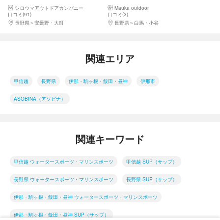
水と丁寧な初心者レッスンで人
木湖SUPツアー。透き通った青
シロウマアウトドアカンパニー
Mauka outdoor
気！みんな楽しい木崎湖SUPツ
木湖ブルーに癒されに行こ
口コミ(91)
口コミ(3)
アー
う！！
長野県
安曇野・大町
長野県
白馬・小谷
関連エリア
甲信越
長野県
伊那・駒ヶ根・飯田・昼神
伊那市
ASOBINA（アソビナ）
関連キーワード
甲信越 ウォータースポーツ・マリンスポーツ
甲信越 SUP（サップ）
長野県 ウォータースポーツ・マリンスポーツ
長野県 SUP（サップ）
伊那・駒ヶ根・飯田・昼神 ウォータースポーツ・マリンスポーツ
伊那・駒ヶ根・飯田・昼神 SUP（サップ）