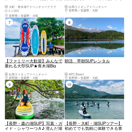
れる湖へ。青木湖クルーズ
リーSUPレンタル90分【4人乗
大町・青木湖アドベンチャークラブ
白馬ライオンアドベンチャー
り】3歳から参加OK
長野県
安曇野・大町
口コミ(20)
長野県
安曇野・大町
7位
8位
【ファミリー大歓迎】みんなで
朝活 早朝SUPレンタル
乗れる大型SUP★青木湖Big
SUPレンタル90分【8人まで
白馬ライオンアドベンチャー
APC Base1
可】3歳から参加OK
長野県
安曇野・大町
長野県
安曇野・大町
9位
10位
【長野・森の湖SUP】写真・ガ
【長野・大町・湖SUPツアー】
イド・シャワーつき♪ 澄んだ湖
初めてでも気軽に体験できる青