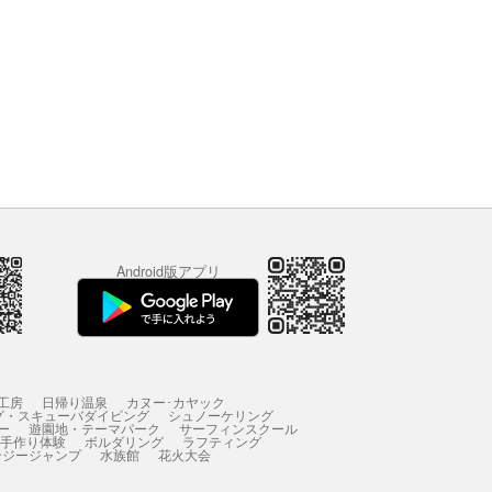
Android版アプリ
工房
日帰り温泉
カヌー･カヤック
グ・スキューバダイビング
シュノーケリング
ー
遊園地・テーマパーク
サーフィンスクール
 手作り体験
ボルダリング
ラフティング
ンジージャンプ
水族館
花火大会