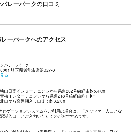
ンバレーパークの口コミ
BGMに、各国の国旗の色をイメージした打ち上げ花火を約15分間にわ
やポップスを含む現代音楽など本国でも人気の音楽と一緒に、夜空と湖
ごしいただけます。音楽と花火がシンクロし、夜空を染め上げる感動の
バレーパークへのアクセス
を開催＞
約15分間の花火。華やかなスターマインの乱舞や大輪の華を咲かせる演
ンバレーパーク
-0001 埼玉県飯能市宮沢327-6
見る
狭山日高インターチェンジから県道262号線経由約5.4km
青梅インターチェンジから県道218号線経由約11km
北口から宮沢湖入り口まで約3.2km
ナビゲーションシステムをご利用の場合は、「メッツァ」入口とな
沢湖入口」とご入力いただくのがおすすめです。
袋線「飯能駅北口」1番乗場より「メッツァ」行き直行バス及び