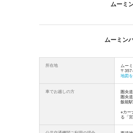
ムーミ
北欧8ヶ国の大使館・大使館スタッフ推薦の音楽を
たって披露。
北欧各国の言葉で歌われている伝統的な民族音楽
畔に広がる大輪の華を眺める特別なひと時をお過
ムーミン
https://metsa-hanno.com/event/45523/
＜8月9日は「ムーミンの日記念 花火大会2026」
ムーミンバレーパークオリジナルソングにのせた
https://metsa-hanno.com/event/46459/
所在地
ムーミ
〒357
地図を
車でお越しの方
圏央道
圏央道
飯能駅
※カー
る「宮
公共交通機関ご利用の場合
西武池