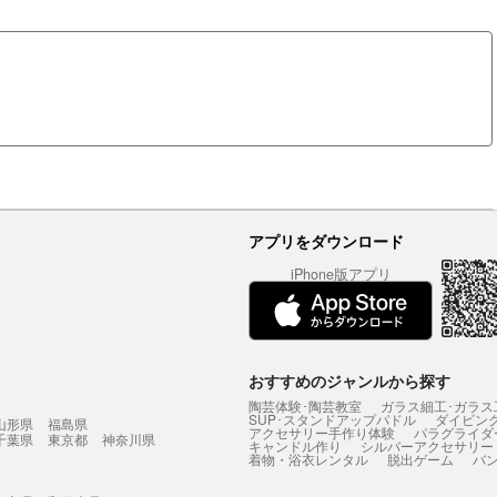
アプリをダウンロード
iPhone版アプリ
おすすめのジャンルから探す
陶芸体験･陶芸教室
ガラス細工･ガラス
SUP･スタンドアップパドル
ダイビン
山形県
福島県
アクセサリー手作り体験
パラグライダ
千葉県
東京都
神奈川県
キャンドル作り
シルバーアクセサリー
着物・浴衣レンタル
脱出ゲーム
バ