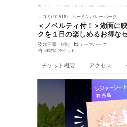
アソビュー！
関東
埼玉県
飯能
飯能市
ムーミンバ
口コミ(10,516)
ムーミンバレーパーク
＜ノベルティ付！＞湖面に
クを１日の楽しめるお得な
埼玉県
飯能
テーマパーク
日時指定チケット
チケット概要
アクセス