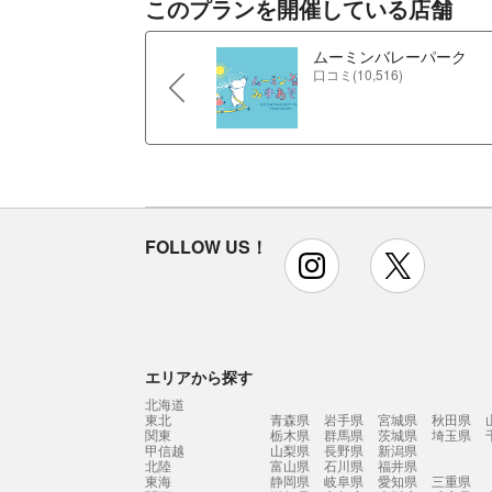
このプランを開催している店舗
ムーミンバレーパーク
口コミ(10,516)
FOLLOW US！
instagram
x
エリアから探す
北海道
東北
青森県
岩手県
宮城県
秋田県
関東
栃木県
群馬県
茨城県
埼玉県
甲信越
山梨県
長野県
新潟県
北陸
富山県
石川県
福井県
東海
静岡県
岐阜県
愛知県
三重県