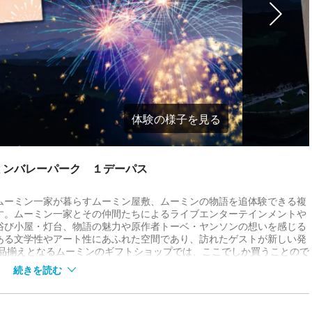
体験の様子を見る
ミンバレーパーク １デーパス
ムーミン一家が暮らすムーミン屋敷、ムーミンの物語を追体験できる複
す。ムーミン一家とその仲間たちによるライブエンターテインメントや
浴び小屋・灯台、物語の魅力や原作者トーベ・ヤンソンの想いを感じる
ある文学性やアート性にあふれた空間であり、訪れたゲストが新しい発
の品揃えとなるムーミンのギフトショップでは、ここでしか買うことので
ンでは、北欧とムーミンの世界観を融合したオリジナルメニューを楽し
続きを読む
で楽しむ湖畔の花火！／