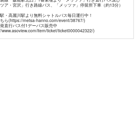
ツア・宮沢」行き路線バス、「メッツァ」停留所下車（約13分）
駅・高麗川駅より無料シャトルバス毎日運行中！
(https://metsa-hanno.com/event/38767/)
発直行バス付1デーパス販売中
://www.asoview.com/item/ticket/ticket0000042322/)