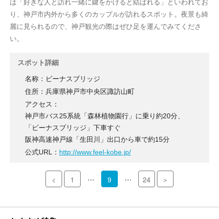
は「好きな人と訪れ一緒に鍵をかけると結ばれる」といわれてお
り、神戸市内外から多くのカップルが訪れるスポット。夜景も綺
麗に見られるので、神戸観光の際はぜひ足を運んでみてくださ
い。
スポット詳細
名称：ビーナスブリッジ
住所：兵庫県神戸市中央区諏訪山町
アクセス：
神戸市バス25系統「森林植物園行」に乗り約20分、
「ビーナスブリッジ」下車すぐ
阪神高速神戸線「生田川」出口から車で約15分
公式URL：
http://www.feel-kobe.jp/
…
…
<
1
9
24
＞