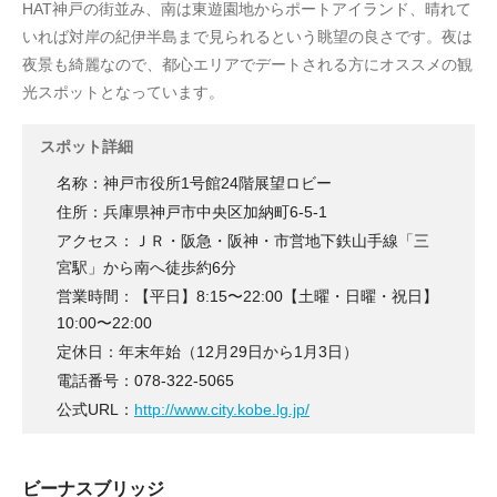
HAT神戸の街並み、南は東遊園地からポートアイランド、晴れて
いれば対岸の紀伊半島まで見られるという眺望の良さです。夜は
夜景も綺麗なので、都心エリアでデートされる方にオススメの観
光スポットとなっています。
スポット詳細
名称：神戸市役所1号館24階展望ロビー
住所：兵庫県神戸市中央区加納町6-5-1
アクセス：ＪＲ・阪急・阪神・市営地下鉄山手線「三
宮駅」から南へ徒歩約6分
営業時間：【平日】8:15〜22:00【土曜・日曜・祝日】
10:00〜22:00
定休日：年末年始（12月29日から1月3日）
電話番号：078-322-5065
公式URL：
http://www.city.kobe.lg.jp/
ビーナスブリッジ