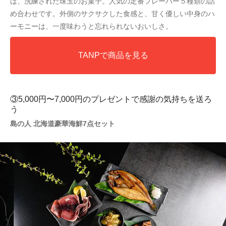
は、洗練された珠玉のお菓子。人気の定番フレーバー５種類の詰
め合わせです。外側のサクサクした食感と、甘く優しい中身のハ
ーモニーは、一度味わうと忘れられないおいしさ。
TANPで商品を見る
③5,000円〜7,000円のプレゼントで感謝の気持ちを送ろ
う
島の人 北海道豪華海鮮7点セット