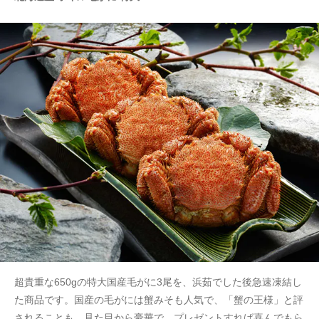
超貴重な650gの特大国産毛がに3尾を、浜茹でした後急速凍結し
た商品です。国産の毛がには蟹みそも人気で、「蟹の王様」と評
されることも。見た目から豪華で、プレゼントすれば喜んでもら