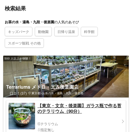
検索結果
の
人気のあそび
お茶の水・湯島・九段・後楽園
キッズパーク
動物園
日帰り温泉
科学館
スポーツ観戦 その他
500 人以上が体験！
Terrariums メトロ・エム後楽園店
口コミ(37)
東京都>お茶の水・湯島・九段・後楽園
【東京・文京・後楽園】ガラス瓶で作る苔
のテラリウム（90分）
テラリウム
指定無し