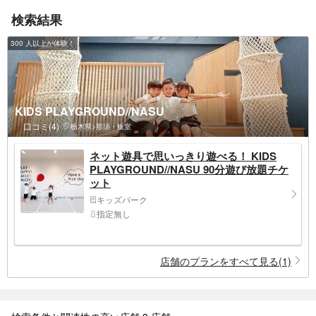
検索結果
300 人以上が体験！
KIDS PLAYGROUND//NASU
口コミ(4)
栃木県>那須・板室
ネット遊具で思いっきり遊べる！ KIDS
PLAYGROUND//NASU 90分遊び放題チケ
ット
キッズパーク
指定無し
店舗のプランをすべて見る(1)