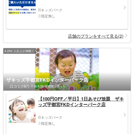
キッズパーク
指定無し
店舗のプランをすべて見る(2)
4,200 人以上が体験！
ザキッズ宇都宮FKDインターパーク店
口コミ(187)
栃木県>宇都宮・さくら
【100円OFF／平日】1日あそび放題 ザキ
ッズ宇都宮FKDインターパーク店
キッズパーク
指定無し