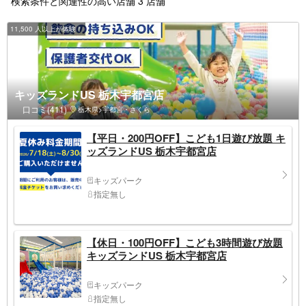
検索条件と関連性の高い店舗 3 店舗
11,500 人以上が体験！
キッズランドUS 栃木宇都宮店
口コミ(411)
栃木県>宇都宮・さくら
【平日・200円OFF】こども1日遊び放題 キ
ッズランドUS 栃木宇都宮店
キッズパーク
指定無し
【休日・100円OFF】こども3時間遊び放題
キッズランドUS 栃木宇都宮店
キッズパーク
指定無し