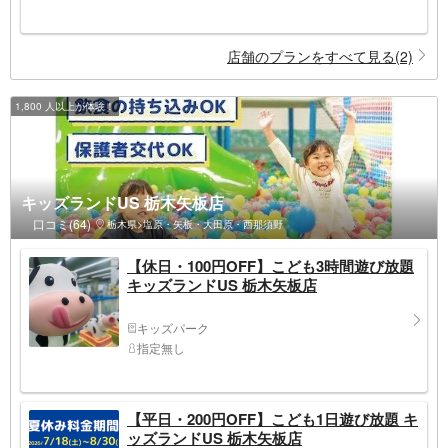
店舗のプランをすべて見る(2)
1,800 人以上が体験！
キッズランドUS 栃木矢板店
口コミ(64)
栃木県>塩原・矢板・大田原・西那須野
【休日・100円OFF】こども3時間遊び放題
キッズランドUS 栃木矢板店
キッズパーク
指定無し
【平日・200円OFF】こども1日遊び放題 キ
ッズランドUS 栃木矢板店