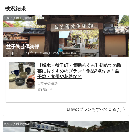
検索結果
5,600 人以上が体験！
益子陶芸倶楽部
口コミ(336)
栃木県>馬頭・茂木・益子・真岡
【栃木・益子町・電動ろくろ】初めての陶
芸におすすめのプラン！作品2点付き！益
子焼・食器や花器など
益子焼体験
3歳から
店舗のプランをすべて見る(1)
6,400 人以上が体験！