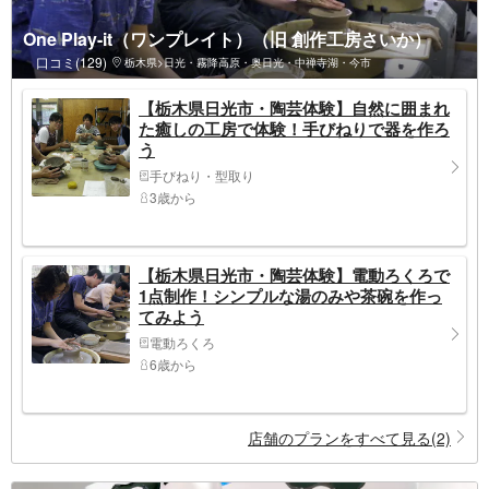
One Play-it（ワンプレイト）（旧 創作工房さいか）
口コミ(129)
栃木県>日光・霧降高原・奥日光・中禅寺湖・今市
【栃木県日光市・陶芸体験】自然に囲まれ
た癒しの工房で体験！手びねりで器を作ろ
う
手びねり・型取り
3歳から
【栃木県日光市・陶芸体験】電動ろくろで
1点制作！シンプルな湯のみや茶碗を作っ
てみよう
電動ろくろ
6歳から
店舗のプランをすべて見る(2)