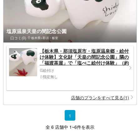
塩原温泉天皇の間記念公園
口コミ(0)
栃木県>那須・板室
【栃木県・那須塩原市・塩原温泉郷・絵付
け体験】文化財「天皇の間記念公園」隣の
「福渡茶屋」で「塩べこ絵付け体験」（約
60分）
絵付け
指定無し
店舗のプランをすべて見る(1)
1
全 6 店舗中 1~6件を表示