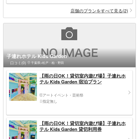
店舗のプランをすべて見る(2)
子連れホテル Kids Garden
口コミ(0)
千葉県>松戸・柏・野田
【雨の日OK！貸切室内遊び場】子連れホ
テル Kids Garden 宿泊プラン
アートイベント・芸術祭
指定無し
【雨の日OK！貸切室内遊び場】子連れホ
テル Kids Garden 貸切利用券