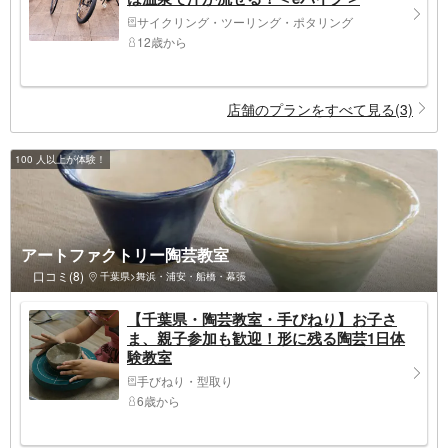
サイクリング・ツーリング・ポタリング
12歳から
店舗のプランをすべて見る(3)
100 人以上が体験！
アートファクトリー陶芸教室
口コミ(8)
千葉県>舞浜・浦安・船橋・幕張
【千葉県・陶芸教室・手びねり】お子さ
ま、親子参加も歓迎！形に残る陶芸1日体
験教室
手びねり・型取り
6歳から