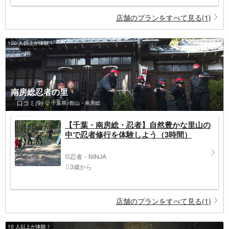
店舗のプランをすべて見る(1)
100 人以上が体験！
南房総忍者の里
口コミ(9)
千葉県>館山・南房総
【千葉・南房総・忍者】自然豊かな里山の
中で忍者修行を体験しよう（3時間）
忍者・NINJA
3歳から
店舗のプランをすべて見る(1)
10 人以上が体験！