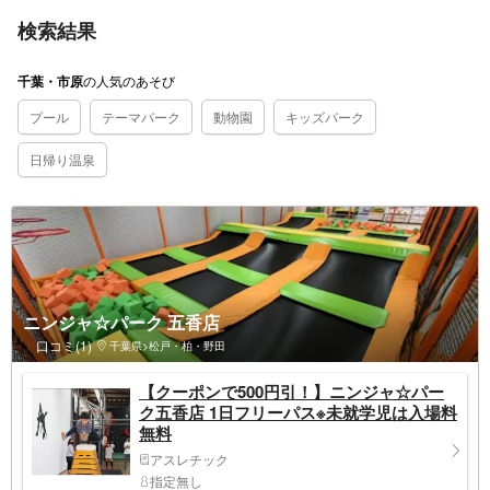
検索結果
の
人気のあそび
千葉・市原
プール
テーマパーク
動物園
キッズパーク
日帰り温泉
ニンジャ☆パーク 五香店
口コミ(1)
千葉県>松戸・柏・野田
【クーポンで500円引！】ニンジャ☆パー
ク五香店 1日フリーパス※未就学児は入場料
無料
アスレチック
指定無し