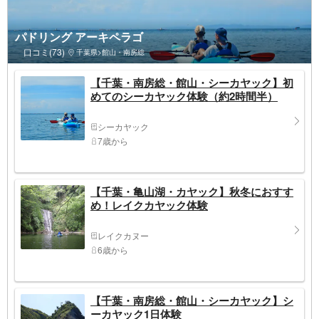
パドリング アーキペラゴ
口コミ(73)
千葉県>館山・南房総
【千葉・南房総・館山・シーカヤック】初
めてのシーカヤック体験（約2時間半）
シーカヤック
7歳から
【千葉・亀山湖・カヤック】秋冬におすす
め！レイクカヤック体験
レイクカヌー
6歳から
【千葉・南房総・館山・シーカヤック】シ
ーカヤック1日体験