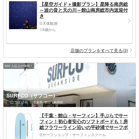
【星空ガイド＋撮影プラン】星降る南房総
～波の音と天の川～館山南房総市内送迎付
き
天体観測
6歳から
店舗のプランをすべて見る(3)
300 人以上が体験！
SURFCO（サフコー）
口コミ(14)
千葉県>館山・南房総
【千葉・館山・サーフィン】手ぶらでサー
フィン！初心者安心のソフトボードも！房
総フラワーライン沿いの平砂浦でサーフボ
ード＜ロングボード＞3時間レンタルプラ
サーフショップ・サーフィンスクール
ン♪