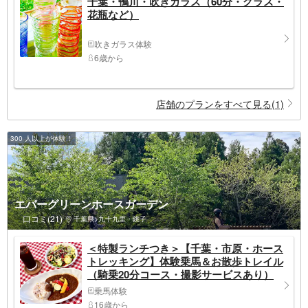
千葉・鴨川・吹きガラス（60分・グラス・
花瓶など）
吹きガラス体験
6歳から
店舗のプランをすべて見る(1)
300 人以上が体験！
エバーグリーンホースガーデン
口コミ(21)
千葉県>九十九里・銚子
＜特製ランチつき＞【千葉・市原・ホース
トレッキング】体験乗馬＆お散歩トレイル
（騎乗20分コース・撮影サービスあり）
乗馬体験
16歳から