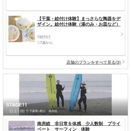
【千葉・絵付け体験】まっさらな陶器をデ
ザイン。絵付け体験（湯のみ・お皿など）
絵付け
7歳から
店舗のプランをすべて見る(3)
STAGE11
口コミ(0)
千葉県>館山・南房総
南房総 非日常を体感 少人数制 プライ
ベート サーフィン 体験