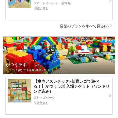
アートイベント・芸術祭
指定無し
店舗のプランをすべて見る(2)
かつうラボ
口コミ(0)
千葉県>勝浦・鴨川
【室内アスレチック×知育レゴで遊べ
る！】かつうラボ 入場チケット（ワンドリ
ンク込み）
キッズパーク
指定無し