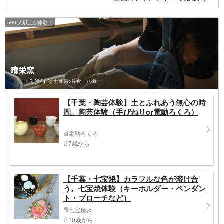
500 人以上が体験！
晴栄窯
口コミ(64)
千葉県>佐倉・八街
【千葉・陶芸体験】土とふれあう無心の時
間。陶芸体験（手びねりor電動ろくろ）
電動ろくろ
7歳から
【千葉・七宝焼】カラフルな色が溶け合
う。七宝焼体験（キーホルダー・ペンダン
ト・ブローチなど）
七宝焼き
10歳から