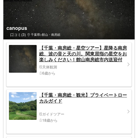
canopus
口コミ(3)
千葉県>館山・南房総
【千葉・南房総・星空ツアー】星降る南房
総、波の音と天の川。関東屈指の星空をお
楽しみください！館山南房総市内送迎付
き、贅沢なひとときを
天体観測
6歳から
【千葉・南房総・観光】プライベートロー
カルガイド
ガイドツアー
18歳から