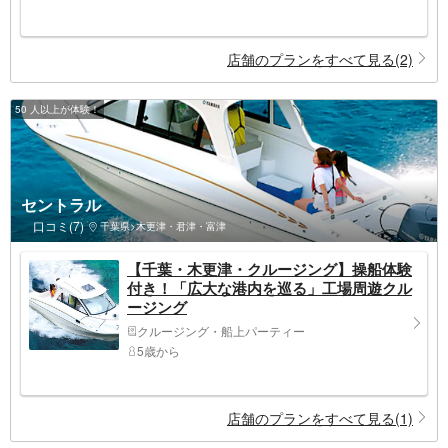
店舗のプランをすべて見る(2)
50 人以上が体験！
セントラル
口コミ(7)
千葉県>木更津・君津・富津
【千葉・木更津・クルージング】操船体験
付き！「広大な港内を巡る」工場周遊クル
ージング
クルージング・船上パーティー
5歳から
店舗のプランをすべて見る(1)