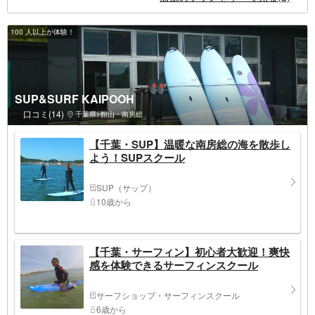
100 人以上が体験！
SUP&SURF KAIPOOH
口コミ(14)
千葉県>館山・南房総
【千葉・SUP】温暖な南房総の海を散歩し
よう！SUPスクール
SUP（サップ）
10歳から
【千葉・サーフィン】初心者大歓迎！爽快
感を体験できるサーフィンスクール
サーフショップ・サーフィンスクール
6歳から