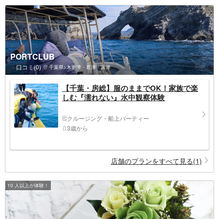
PORTCLUB
口コミ(0)
千葉県>木更津・君津・富津
【千葉・房総】服のままでOK！家族で楽
しむ『濡れない』水中観察体験
クルージング・船上パーティー
3歳から
店舗のプランをすべて見る(1)
10 人以上が体験！