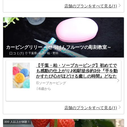
店舗のプランをすべて見る(1)
カービングリリー ～せっけんフルーツの彫刻教室～
口コミ(1)
千葉県>松戸・柏・野田
【千葉・柏・ソープカービング】初めてで
も感動の仕上がり♪柏駅徒歩約3分『手を動
かすたび心がほどける癒しの時間』どなた
も安心して楽しめる♪コンテスト優勝者が
ソープカービング
基礎から丁寧に指導します＊未経験者大歓
6歳から
迎！
店舗のプランをすべて見る(1)
300 人以上が体験！