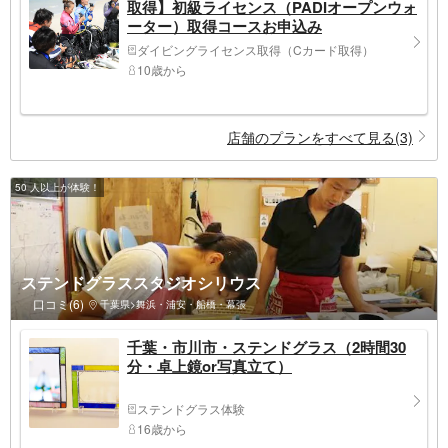
取得】初級ライセンス（PADIオープンウォ
ーター）取得コースお申込み
ダイビングライセンス取得（Cカード取得）
10歳から
店舗のプランをすべて見る(3)
50 人以上が体験！
ステンドグラススタジオシリウス
口コミ(6)
千葉県>舞浜・浦安・船橋・幕張
千葉・市川市・ステンドグラス（2時間30
分・卓上鏡or写真立て）
ステンドグラス体験
16歳から