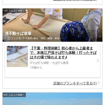
100 人以上が体験！
滝不動そば道場
口コミ(14)
千葉県>舞浜・浦安・船橋・幕張
【千葉・料理体験】初心者から上級者ま
で、本格江戸流そば打ち体験！打ったそば
はその場で味わえます♪
そば打ち体験・そば打ち教室
5歳から
店舗のプランをすべて見る(1)
500 人以上が体験！