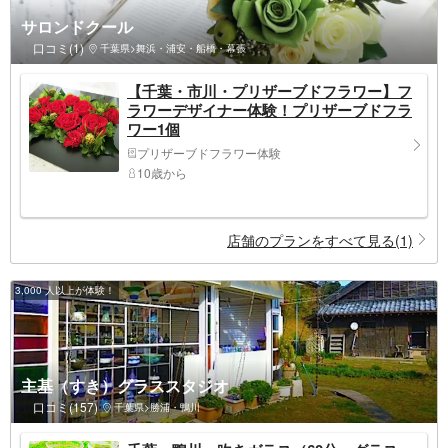
サロンドクール
口コミ(1)
千葉県>舞浜・浦安・船橋・幕張
【千葉・市川・プリザーブドフラワー】フ
ラワーデザイナー体験！プリザーブドフラ
ワー1個
プリザーブドフラワー体験
10歳から
店舗のプランをすべて見る(1)
3,000 人以上が体験！
主基（すき）グラススタジオ
口コミ(157)
千葉県>勝浦・鴨川