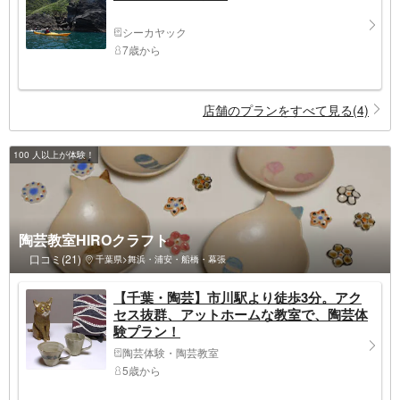
シーカヤック
7歳から
店舗のプランをすべて見る(4)
100 人以上が体験！
陶芸教室HIROクラフト
口コミ(21)
千葉県>舞浜・浦安・船橋・幕張
【千葉・陶芸】市川駅より徒歩3分。アク
セス抜群、アットホームな教室で、陶芸体
験プラン！
陶芸体験・陶芸教室
5歳から