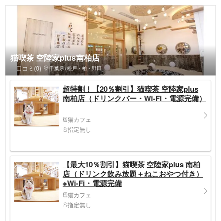
猫喫茶 空陸家plus南柏店
口コミ(0)
千葉県>松戸・柏・野田
超特割！【20％割引】猫喫茶 空陸家plus
南柏店（ドリンクバー・Wi-Fi・電源完備）
猫カフェ
指定無し
【最大10％割引】猫喫茶 空陸家plus 南柏
店（ドリンク飲み放題＋ねこおやつ付き）
※Wi-Fi・電源完備
猫カフェ
指定無し