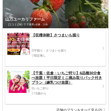
山万ユーカリファーム
口コミ(34)
千葉県>佐倉・八街
【収穫体験】さつまいも掘り
芋掘り・さつまいも掘り
指定無し
【千葉・佐倉・いちご狩り】6品種30分食
べ放題！平日限定ミニ摘み取りパック付き
プラン（練乳つけ放題）
いちご狩り
13歳から
店舗のプランをすべて見る(2)