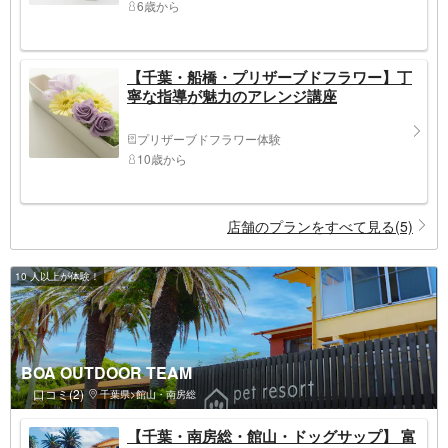
6歳から
【千葉・船橋・プリザーブドフラワー】丁
寧な指導が魅力のアレンジ講座
プリザーブドフラワー体験
10歳から
店舗のプランをすべて見る(5)
10 人以上が体験！
BOA OUTDOOR TEAM
口コミ(2)
千葉県>館山・南房総
【千葉・南房総・館山・ドッグサップ】 富