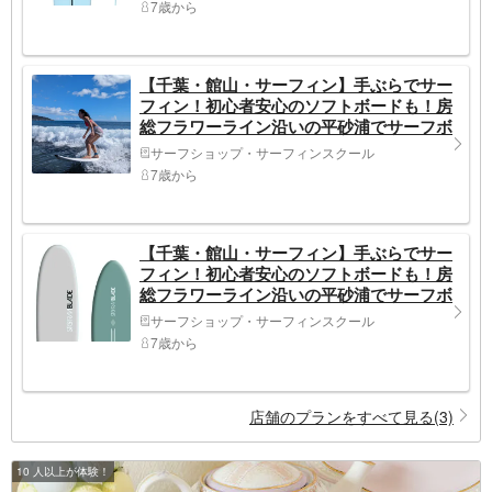
7歳から
【千葉・館山・サーフィン】手ぶらでサー
フィン！初心者安心のソフトボードも！房
総フラワーライン沿いの平砂浦でサーフボ
ード＜ショートボード＞3時間レンタルプ
サーフショップ・サーフィンスクール
ラン♪
7歳から
【千葉・館山・サーフィン】手ぶらでサー
フィン！初心者安心のソフトボードも！房
総フラワーライン沿いの平砂浦でサーフボ
ード＜FUNボード＞3時間レンタルプラン♪
サーフショップ・サーフィンスクール
7歳から
店舗のプランをすべて見る(3)
10 人以上が体験！