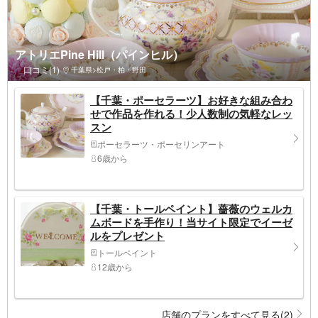
アトリエPine Hill（パインヒル）
口コミ(1)
千葉県>松戸・柏・野田
【千葉・ポーセラーツ】お好きな組み合わ
せで作品を作れる！少人数制の気軽なレッ
スン
ポーセラーツ・ポーセリンアート
6歳から
【千葉・トールペイント】薔薇のウェルカ
ムボードを手作り！当サイト限定でイーゼ
ルをプレゼント
トールペイント
12歳から
店舗のプランをすべて見る(2)