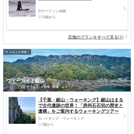
サーフィン体験
13歳から
店舗のプランをすべて見る(1)
10 人以上が体験！
ウィーガイド鋸山
口コミ(3)
千葉県>木更津・君津・富津
【千葉・鋸山・ウォーキング】鋸山はまる
で古代遺跡の世界！「房州石石切の歴史と
遺構」をご案内するウォーキングツアー
ハイキング・ウォーキング
7歳から