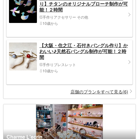
り】チタンのオリジナルブローチ制作が可
能！２時間
手作りアクセサリー その他
10歳から
【大阪・住之江・石付きバングル作り】か
わいい♪天然石バングル制作が可能！２時
間
手作りブレスレット
10歳から
店舗のプランをすべて見る(6)
Charme L'ecrin