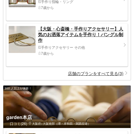
手作り指輪・リング
7歳から
【大阪・心斎橋・手作りアクセサリー】人
気のお洒落アイテムを手作り！バングル制
作
手作りアクセサリー その他
7歳から
店舗のプランをすべて見る(3)
300 人以上が体験！
garden本店
口コミ(26)
大阪府>大阪南部（堺・岸和田・関西空港）