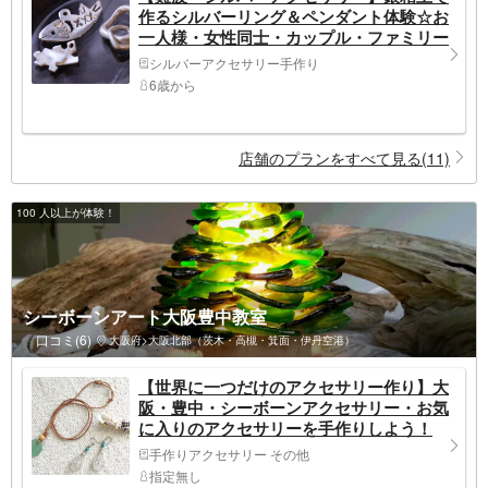
作るシルバーリング＆ペンダント体験☆お
一人様・女性同士・カップル・ファミリー
に
シルバーアクセサリー手作り
6歳から
店舗のプランをすべて見る(11)
100 人以上が体験！
シーボーンアート大阪豊中教室
口コミ(6)
大阪府>大阪北部（茨木・高槻・箕面・伊丹空港）
【世界に一つだけのアクセサリー作り】大
阪・豊中・シーボーンアクセサリー・お気
に入りのアクセサリーを手作りしよう！
手作りアクセサリー その他
指定無し