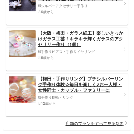
に
シルバーアクセサリー手作り
6歳から
【大阪・梅田・ガラス細工】楽しいきっか
けガラス工芸！キラキラ輝くガラスのアク
セサリー作り（1個）
手作りピアス・手作りイヤリング
6歳から
【梅田・手作りリング】プチシルバーリン
グ手作り体験☆毎日を楽しく♪お一人様・
女性同士・カップル・ファミリーに
手作り指輪・リング
12歳から
店舗のプランをすべて見る(22)