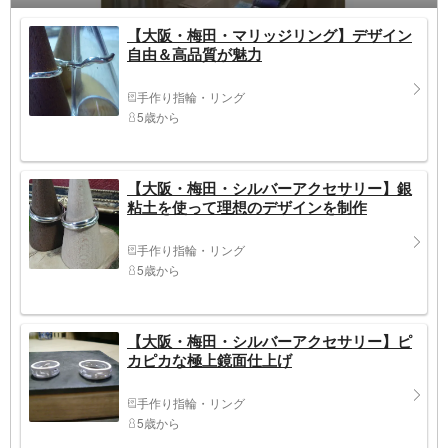
【大阪・梅田・マリッジリング】デザイン
自由＆高品質が魅力
手作り指輪・リング
5歳から
【大阪・梅田・シルバーアクセサリー】銀
粘土を使って理想のデザインを制作
手作り指輪・リング
5歳から
【大阪・梅田・シルバーアクセサリー】ピ
カピカな極上鏡面仕上げ
手作り指輪・リング
5歳から