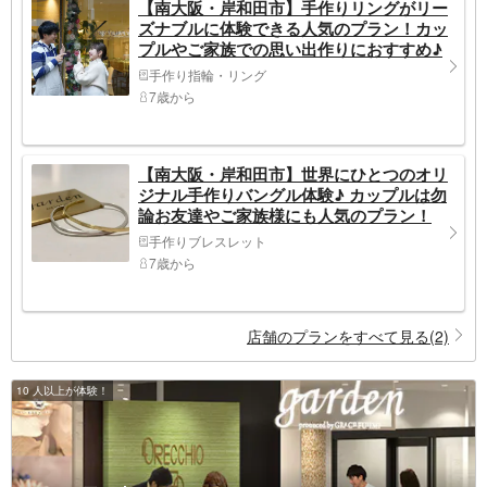
【南大阪・岸和田市】手作りリングがリー
ズナブルに体験できる人気のプラン！カッ
プルやご家族での思い出作りにおすすめ♪
手作り指輪・リング
7歳から
【南大阪・岸和田市】世界にひとつのオリ
ジナル手作りバングル体験♪ カップルは勿
論お友達やご家族様にも人気のプラン！
手作りブレスレット
7歳から
店舗のプランをすべて見る(2)
10 人以上が体験！