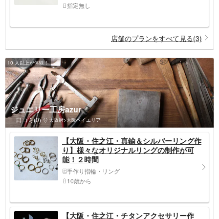
指定無し
店舗のプランをすべて見る(3)
10 人以上が体験！
ジュエリー工房azur
口コミ(0)
大阪府>大阪ベイエリア
【大阪・住之江・真鍮＆シルバーリング作
り】様々なオリジナルリングの制作が可
能！２時間
手作り指輪・リング
10歳から
【大阪・住之江・チタンアクセサリー作