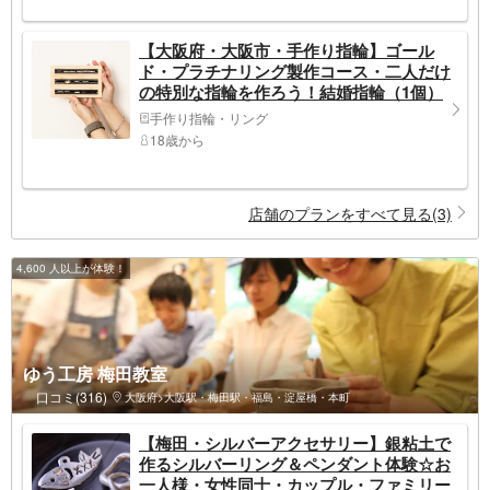
【大阪府・大阪市・手作り指輪】ゴール
ド・プラチナリング製作コース・二人だけ
の特別な指輪を作ろう！結婚指輪（1個）
手作り指輪・リング
18歳から
店舗のプランをすべて見る(3)
4,600 人以上が体験！
ゆう工房 梅田教室
口コミ(316)
大阪府>大阪駅・梅田駅・福島・淀屋橋・本町
【梅田・シルバーアクセサリー】銀粘土で
作るシルバーリング＆ペンダント体験☆お
一人様・女性同士・カップル・ファミリー