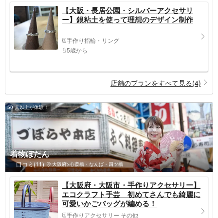
【大阪・長居公園・シルバーアクセサリ
ー】銀粘土を使って理想のデザイン制作
手作り指輪・リング
5歳から
店舗のプランをすべて見る(4)
50 人以上が体験！
着物ぼたん
口コミ(11)
大阪府>心斎橋・なんば・四ツ橋
【大阪府・大阪市・手作りアクセサリー】
エコクラフト手芸 初めてさんでも綺麗に
可愛いかごバッグが編める！
手作りアクセサリー その他