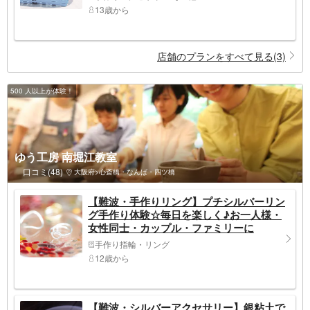
13歳から
店舗のプランをすべて見る(3)
500 人以上が体験！
ゆう工房 南堀江教室
口コミ(48)
大阪府>心斎橋・なんば・四ツ橋
【難波・手作りリング】プチシルバーリン
グ手作り体験☆毎日を楽しく♪お一人様・
女性同士・カップル・ファミリーに
手作り指輪・リング
12歳から
【難波・シルバーアクセサリー】銀粘土で