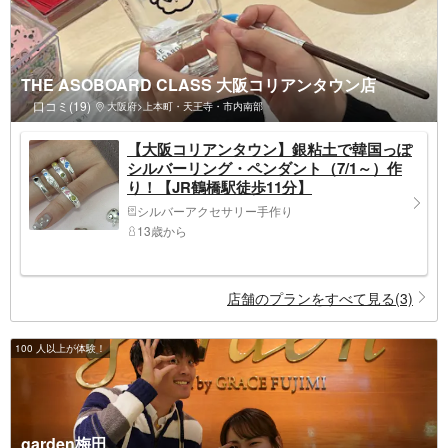
THE ASOBOARD CLASS 大阪コリアンタウン店
口コミ(19)
大阪府>上本町・天王寺・市内南部
【大阪コリアンタウン】銀粘土で韓国っぽ
シルバーリング・ペンダント（7/1～）作
り！【JR鶴橋駅徒歩11分】
シルバーアクセサリー手作り
13歳から
店舗のプランをすべて見る(3)
100 人以上が体験！
garden梅田