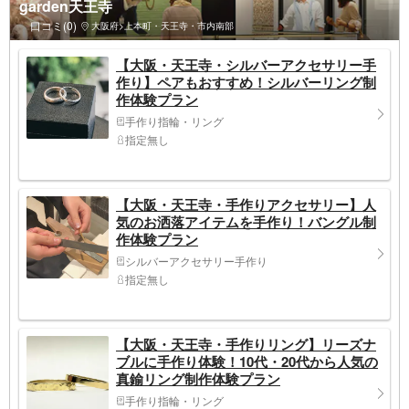
garden天王寺
口コミ(0)
大阪府>上本町・天王寺・市内南部
【大阪・天王寺・シルバーアクセサリー手
作り】ペアもおすすめ！シルバーリング制
作体験プラン
手作り指輪・リング
指定無し
【大阪・天王寺・手作りアクセサリー】人
気のお洒落アイテムを手作り！バングル制
作体験プラン
シルバーアクセサリー手作り
指定無し
【大阪・天王寺・手作りリング】リーズナ
ブルに手作り体験！10代・20代から人気の
真鍮リング制作体験プラン
手作り指輪・リング