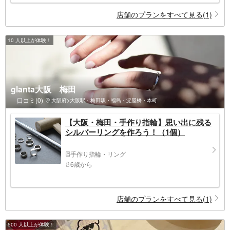
店舗のプランをすべて見る(1)
10 人以上が体験！
glanta大阪 梅田
口コミ(0)
大阪府>大阪駅・梅田駅・福島・淀屋橋・本町
【大阪・梅田・手作り指輪】思い出に残る
シルバーリングを作ろう！（1個）
手作り指輪・リング
6歳から
店舗のプランをすべて見る(1)
500 人以上が体験！