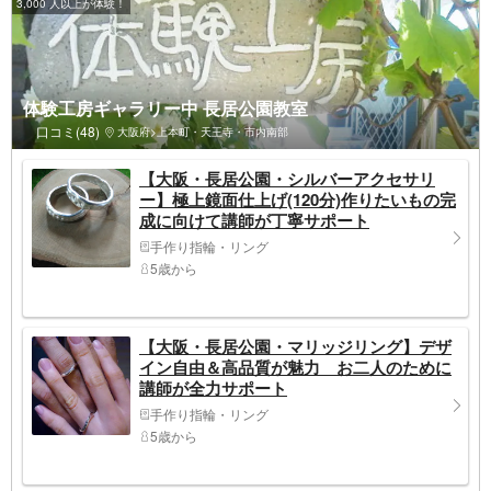
3,000 人以上が体験！
体験工房ギャラリー中 長居公園教室
口コミ(48)
大阪府>上本町・天王寺・市内南部
【大阪・長居公園・シルバーアクセサリ
ー】極上鏡面仕上げ(120分)作りたいもの完
成に向けて講師が丁寧サポート
手作り指輪・リング
5歳から
【大阪・長居公園・マリッジリング】デザ
イン自由＆高品質が魅力 お二人のために
講師が全力サポート
手作り指輪・リング
5歳から