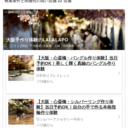
検索条件と関連性の高い店舗 22 店舗
11,500 人以上が体験！
大阪手作り体験のLALALAPO
口コミ(392)
大阪府>大阪城・京橋・市内東部
【大阪・心斎橋・バングル作り体験】当日
予約OK！美しく輝く真鍮のバングル作り
体験
手作りブレスレット
13歳から
【大阪・心斎橋・シルバーリング作り体
験】当日予約OK！自分の手で作る本格指
輪作り体験
シルバーアクセサリー手作り
13歳から