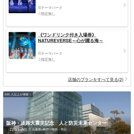
テーマパーク
指定無し
《ワンドリンク付き入場券》
NATUREVERSE～心が躍る海～
テーマパーク
指定無し
店舗のプランをすべて見る(2)
500 人以上が体験！
阪神・淡路大震災記念 人と防災未来センター
口コミ(50)
兵庫県>神戸・有馬・明石