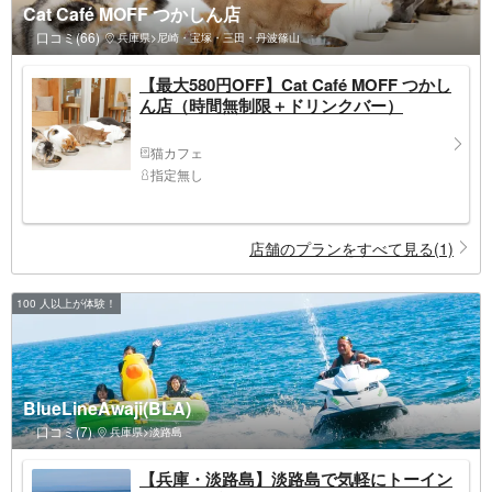
Cat Café MOFF つかしん店
口コミ(66)
兵庫県>尼崎・宝塚・三田・丹波篠山
【最大580円OFF】Cat Café MOFF つかし
ん店（時間無制限＋ドリンクバー）
猫カフェ
指定無し
店舗のプランをすべて見る(1)
100 人以上が体験！
BlueLineAwaji(BLA)
口コミ(7)
兵庫県>淡路島
【兵庫・淡路島】淡路島で気軽にトーイン