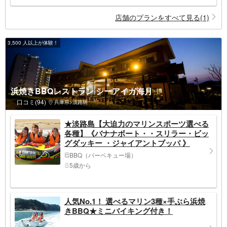
店舗のプランをすべて見る(1)
3,500 人以上が体験！
浜焼きBBQレストラン シーアイガ海月
口コミ(94)
兵庫県>淡路島
★淡路島【大迫力のマリンスポーツ選べる
各種】《バナナボート・・スリラー・ビッ
グダッキー ・ジャイアントブッパ 》
BBQ（バーベキュー場）
5歳から
人気No.1！ 選べるマリン3種×手ぶら浜焼
きBBQ★ミニバイキング付き！