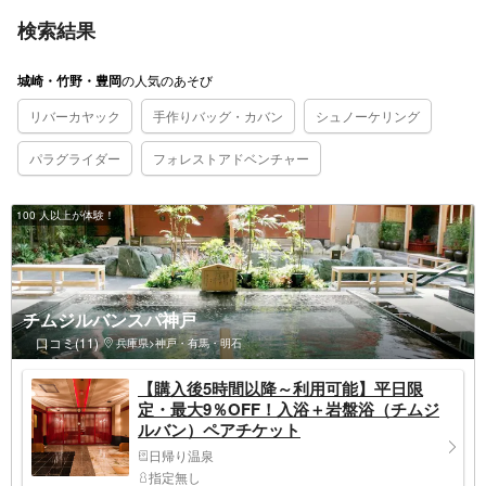
検索結果
の
人気のあそび
城崎・竹野・豊岡
リバーカヤック
手作りバッグ・カバン
シュノーケリング
パラグライダー
フォレストアドベンチャー
100 人以上が体験！
チムジルバンスパ神戸
口コミ(11)
兵庫県>神戸・有馬・明石
【購入後5時間以降～利用可能】平日限
定・最大9％OFF！入浴＋岩盤浴（チムジ
ルバン）ペアチケット
日帰り温泉
指定無し