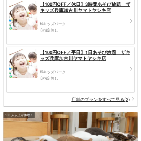
【100円OFF／休日】3時間あそび放題 ザ
キッズ兵庫加古川ヤマトヤシキ店
キッズパーク
指定無し
【100円OFF／平日】1日あそび放題 ザキ
ッズ兵庫加古川ヤマトヤシキ店
キッズパーク
指定無し
店舗のプランをすべて見る(2)
500 人以上が体験！