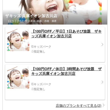
ザキッズ 兵庫イオン加古川店
口コミ(163)
兵庫県>姫路・赤穂・播磨
【100円OFF／平日】1日あそび放題 ザキ
ッズ兵庫イオン加古川店
キッズパーク
指定無し
【100円OFF／休日】3時間あそび放題 ザ
キッズ兵庫イオン加古川店
キッズパーク
指定無し
店舗のプランをすべて見る(2)