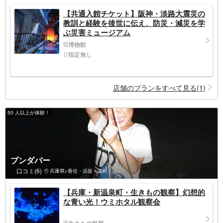
【共通入館チケット】阪神・淡路大震災の
教訓と経験を後世に伝え、防災・減災を学
ぶ災害ミュージアム
博物館
指定無し
店舗のプランをすべて見る(1)
50 人以上が体験！
ブンダバー
口コミ(6)
兵庫県>香住・浜坂・湯村
【兵庫・新温泉町・生きもの観察】幻想的
な青い光！ウミホタル観察会
生きもの観察