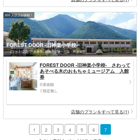
300 人以上が体験！
FOREST DOOR -旧神楽小学校-
口コミ(22)
兵庫県>尼崎・宝塚・三田・丹波篠山
FOREST DOOR -旧神楽小学校- さわって
あそべる木のおもちゃミュージアム 入館
券
美術館
指定無し
店舗のプランをすべて見る(1)
1
2
3
4
5
6
7