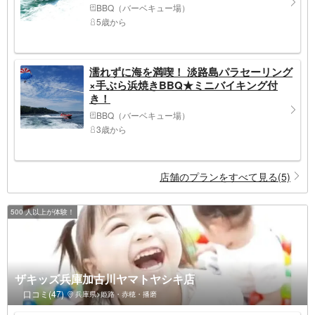
BBQ（バーベキュー場）
5歳から
濡れずに海を満喫！ 淡路島パラセーリング
×手ぶら浜焼きBBQ★ミニバイキング付
き！
BBQ（バーベキュー場）
3歳から
店舗のプランをすべて見る(5)
500 人以上が体験！
ザキッズ兵庫加古川ヤマトヤシキ店
口コミ(47)
兵庫県>姫路・赤穂・播磨