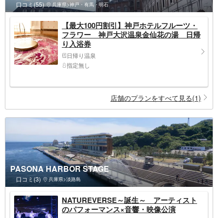
口コミ(55)
兵庫県>神戸・有馬・明石
【最大100円割引】神戸ホテルフルーツ・
フラワー 神戸大沢温泉金仙花の湯 日帰
り入浴券
日帰り温泉
指定無し
店舗のプランをすべて見る(1)
PASONA HARBOR STAGE
口コミ(3)
兵庫県>淡路島
NATUREVERSE～誕生～ アーティスト
のパフォーマンス×音響・映像公演