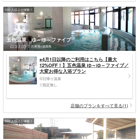
100 人以上が体験！
五色温泉 ゆ～ゆ～ファイブ
口コミ(7)
兵庫県>淡路島
※4月1日以降のご利用はこちら【最大
12%OFF！】五色温泉 ゆ～ゆ～ファイブ／
大変お得な入浴プラン
日帰り温泉
指定無し
店舗のプランをすべて見る(1)
500 人以上が体験！