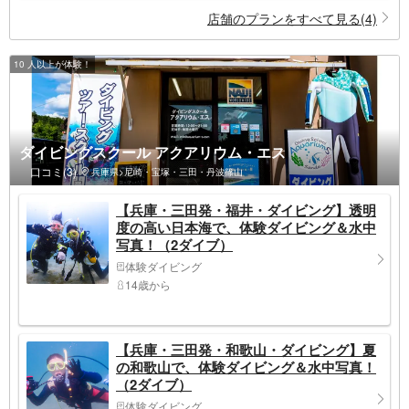
店舗のプランをすべて見る(4)
10 人以上が体験！
ダイビングスクール アクアリウム・エス
口コミ(3)
兵庫県>尼崎・宝塚・三田・丹波篠山
【兵庫・三田発・福井・ダイビング】透明
度の高い日本海で、体験ダイビング＆水中
写真！（2ダイブ）
体験ダイビング
14歳から
【兵庫・三田発・和歌山・ダイビング】夏
の和歌山で、体験ダイビング＆水中写真！
（2ダイブ）
体験ダイビング