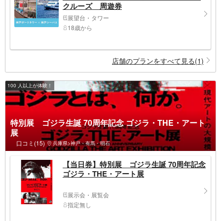
クルーズ 周遊券
展望台・タワー
18歳から
店舗のプランをすべて見る(1)
100 人以上が体験！
特別展 ゴジラ生誕 70周年記念 ゴジラ・THE・アート
展
口コミ(15)
兵庫県>神戸・有馬・明石
【当日券】特別展 ゴジラ生誕 70周年記念
ゴジラ・THE・アート展
展示会・展覧会
指定無し