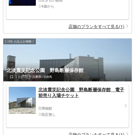
4歳から
店舗のプランをすべて見る(1)
1,100 人以上が体験！
北淡震災記念公園 野島断層保存館
口コミ(77)
兵庫県>淡路島
北淡震災記念公園 野島断層保存館 電子
前売り入場チケット
博物館
指定無し
店舗のプランをすべて見る(1)