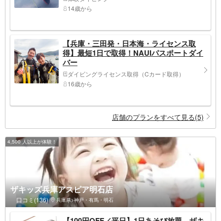
14歳から
【兵庫・三田発・日本海・ライセンス取
得】最短1日で取得！NAUIパスポートダイ
バー
ダイビングライセンス取得（Cカード取得）
16歳から
店舗のプランをすべて見る(5)
4,500 人以上が体験！
ザキッズ兵庫アスピア明石店
口コミ(136)
兵庫県>神戸・有馬・明石
【100円OFF／平日】1日あそび放題 ザキ