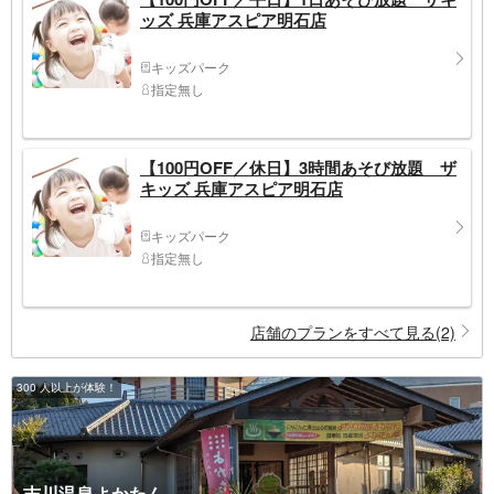
ッズ 兵庫アスピア明石店
キッズパーク
指定無し
【100円OFF／休日】3時間あそび放題 ザ
キッズ 兵庫アスピア明石店
キッズパーク
指定無し
店舗のプランをすべて見る(2)
300 人以上が体験！
吉川温泉よかたん