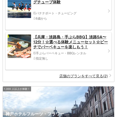
グチューブ体験
バナナボート・チュービング
6歳から
【兵庫・淡路島・手ぶらBBQ】淡路SA〜
12分！☆選べる体験メニューセット☆ビー
チでバーベキューを楽しもう！
手ぶらバーベキュー・BBQレンタル
指定無し
店舗のプランをすべて見る(2)
1,000 人以上が体験！
神戸ホテルフルーツ・フラワー