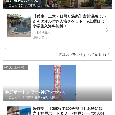
口コミ(39)
兵庫県>姫路・赤穂・播磨
【兵庫・三木・日帰り温泉】吉川温泉よか
たんタオル付き入浴チケット ※土曜日は
小学生入浴料無料！
日帰り温泉
指定無し
店舗のプランをすべて見る(1)
100 人以上が体験！
神戸ポートタワー×神戸シーバス
口コミ(4)
兵庫県>神戸・有馬・明石
超特割！【2施設で200円割引】お得に観
光！神戸ポートタワー×神戸シーバス60分