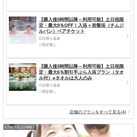
【購入後5時間以降～利用可能】土日祝限
定・最大9％OFF！入浴＋岩盤浴（チムジ
ルバン）ペアチケット
日帰り温泉
指定無し
【購入後5時間以降～利用可能】土日祝限
定・最大6％割引手ぶら入浴プラン（タオ
ル付）※タオルは大人のみ
日帰り温泉
指定無し
店舗のプランをすべて見る(4)
3,700 人以上が体験！