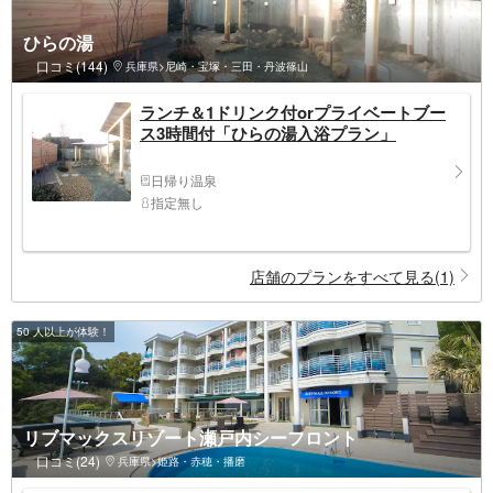
ひらの湯
口コミ(144)
兵庫県>尼崎・宝塚・三田・丹波篠山
ランチ＆1ドリンク付orプライベートブー
ス3時間付「ひらの湯入浴プラン」
日帰り温泉
指定無し
店舗のプランをすべて見る(1)
50 人以上が体験！
リブマックスリゾート瀬戸内シーフロント
口コミ(24)
兵庫県>姫路・赤穂・播磨