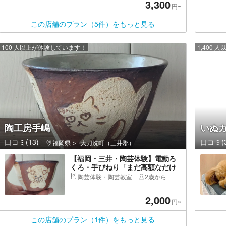
3,300
円~
この店舗のプラン（5件）をもっと見る
100 人以上が体験しています！
1,400
陶工房手嶋
いぬカ
口コミ(13)
口コミ(3
福岡県
大刀洗町（三井郡）
【福岡・三井・陶芸体験】電動ろ
くろ・手びねり「まだ高額なだけ
の陶芸教室に通いますか？他では
陶芸体験・陶芸教室
2歳から
できない陶芸体験」
2,000
円~
この店舗のプラン（1件）をもっと見る