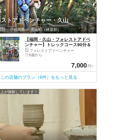
レストアドベンチャー・久山
5)
福岡県
久山町（糟屋郡）
【福岡・久山・フォレストアドベ
ンチャー】トレックコース90分＆
トレイルアドベンチャー60分
フォレストアドベンチャー
6歳から
7,000
円~
この店舗のプラン（6件）をもっと見る
 人以上が体験しています！