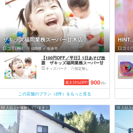
ザキッズ福岡業務スーパー甘木店
HiN
口コミ(96)
口コミ(1
福岡県
朝倉市
【100円OFF／平日】1日あそび放
題 ザキッズ福岡業務スーパー甘
木店
キッズパーク
指定無し
900
最大
10
%OFF!
円~
この店舗のプラン（2件）をもっと見る
50 人以上が体験しています！
10 人以