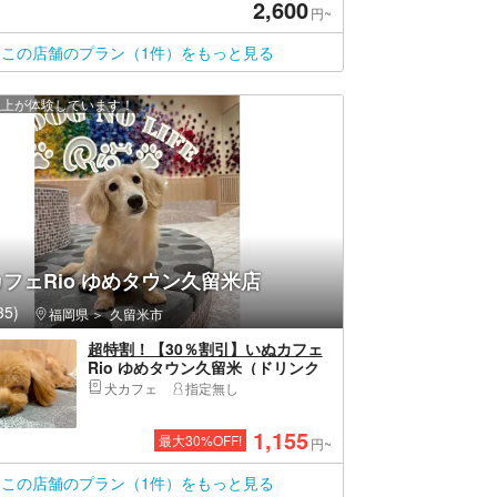
2,600
円~
この店舗のプラン（1件）をもっと見る
 人以上が体験しています！
フェRio ゆめタウン久留米店
5)
福岡県
久留米市
超特割！【30％割引】いぬカフェ
Rio ゆめタウン久留米（ドリンク
飲み放題＋犬おやつ付き）
犬カフェ
指定無し
1,155
最大
30
%OFF!
円~
この店舗のプラン（1件）をもっと見る