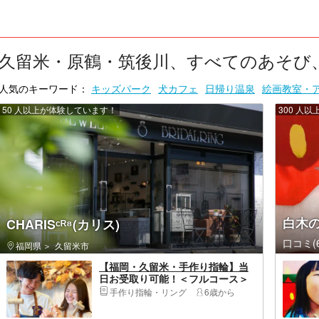
久留米・原鶴・筑後川、すべてのあそび、い
人気のキーワード：
キッズパーク
犬カフェ
日帰り温泉
絵画教室・
50 人以上が体験しています！
300 人
白木
CHARISᶜᴿ⁸(カリス)
口コミ(6
福岡県
久留米市
【福岡・久留米・手作り指輪】当
日お受取り可能！＜フルコース＞
自分で作ってみたい！ものづくり
手作り指輪・リング
6歳から
が大好き！という方におすすめ♪＜
所要時間：2時間＞