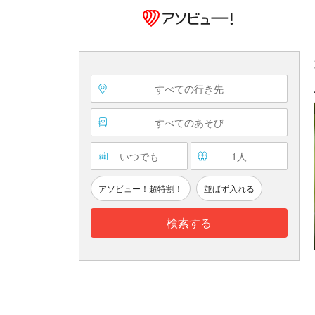
すべての行き先
すべてのあそび
いつでも
1
人
アソビュー！超特割！
並ばず入れる
検索する