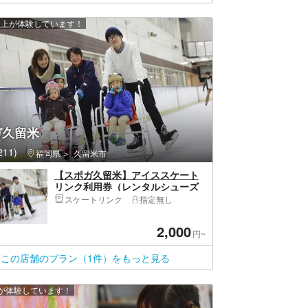
 人以上が体験しています！
ガ久留米
11)
福岡県
久留米市
【スポガ久留米】アイススケート
リンク利用券（レンタルシューズ
込）
スケートリンク
指定無し
2,000
円~
この店舗のプラン（1件）をもっと見る
上が体験しています！