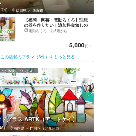
窯
74)
福岡県
飯塚市
【福岡・陶芸・電動ろくろ】理想
の器を作りたい！追加料金無しの
最強プラン。
電動ろくろ
5歳から
5,000
円~
この店舗のプラン（3件）をもっと見る
 人以上が体験しています！
ドグラス ARTK（アートケイ）
6)
福岡県
門司区（北九州市）