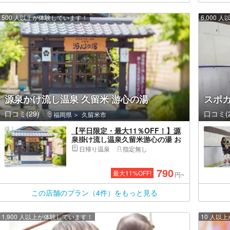
500 人以上が体験しています！
6,000
源泉かけ流し温泉 久留米 游心の湯
スポ
口コミ(29)
口コミ(2
福岡県
久留米市
【平日限定・最大11％OFF！】源
泉掛け流し温泉久留米游心の湯 お
得な入館プラン(2026.8/13-8/16利
日帰り温泉
指定無し
用不可）
790
最大
11
%OFF!
円~
この店舗のプラン（4件）をもっと見る
1,900 人以上が体験しています！
10 人以