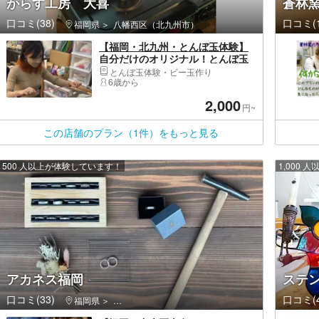
がらす工房 大喜
蒼林
口コミ(38)
口コミ(1
福岡県
八幡西区（北九州市）
【福岡・北九州・とんぼ玉体験】
自分だけのオリジナル！とんぼ玉
アクセサリーを作ろう！
とんぼ玉体験・ビー玉作り
6歳から
2,000
円~
この店舗のプラン（1件）をもっと見る
500 人以上が体験しています！
1,000
アカネス福岡
ステン
口コミ(33)
口コミ(4
福岡県
中央区（福岡市）・天神周辺