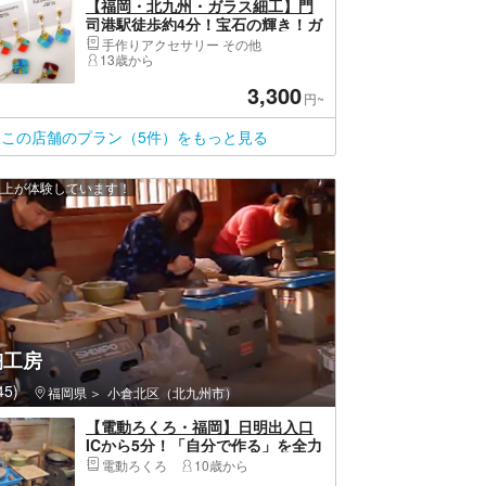
【福岡・北九州・ガラス細工】門
司港駅徒歩約4分！宝石の輝き！ガ
ラスアクセサリー作り（ピアス・
手作りアクセサリー その他
ネックレスなどから1個）
13歳から
3,300
円~
この店舗のプラン（5件）をもっと見る
 人以上が体験しています！
陶工房
5)
福岡県
小倉北区（北九州市）
【電動ろくろ・福岡】日明出入口
ICから5分！「自分で作る」を全力
サポート！優しく指導する本格陶
電動ろくろ
10歳から
芸体験！