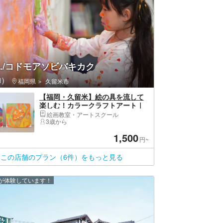
T.../コドモアソビバキカク
)
福岡県
久留米市
【福岡・久留米】絵の具を流して
楽しむ！カラークラフトアート｜
親子・大人OK◎
絵画教室・アートスクール
3歳から
1,500
円~
この店舗のプラン（6件）をもっと見る
上が体験しています！