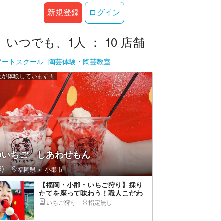
新規登録
ログイン
つでも、1人 ： 10 店舗
アートスクール
陶芸体験・陶芸教室
以上が体験しています！
のいちご しあわせもん
)
福岡県
小郡市
【福岡・小郡・いちご狩り】採り
たてを座って味わう！職人こだわ
りの苺50分食べ放題
いちご狩り
指定無し