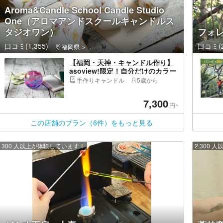
Aroma&Candle School Candle Studio
One（アロマアンドスクールキャンドルス
タジオワン）
フォ
口コミ(1,355)
口コミ(2
福岡県
中央区（福岡市）・天神周辺
【福岡・天神・キャンドル作り】
asoview!限定！自分だけのカラー
で宇宙を作るギャラクシーキャン
手作りキャンドル
5歳から
ドル
7,300
円~
この店舗のプラン（6件）をもっと見る
300 人以上が体験しています！
2,300