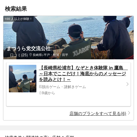
検索結果
100 人以上が体験！
まつうら党交流公社
口コミ(25)
長崎県>平戸・松浦・田平
【長崎県松浦市】なぞとき体験隊 in 鷹島
～日本でここだけ！海底からのメッセージ
を読みとけ！～
脱出ゲーム・謎解きゲーム
9歳から
店舗のプランをすべて見る(6)