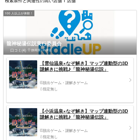
検索条件と関連性の高い店舗 1 店舗
100 人以上が体験！
龍神秘湯伝説実行委員会
口コミ(4)
静岡県>中伊豆
【雲仙温泉×なぞ解き】マップ連動型の3D
謎解きに挑戦♪「龍神秘湯伝説」
脱出ゲーム・謎解きゲーム
指定無し
【小浜温泉×なぞ解き】マップ連動型の3D
謎解きに挑戦♪「龍神秘湯伝説」
脱出ゲーム・謎解きゲーム
指定無し