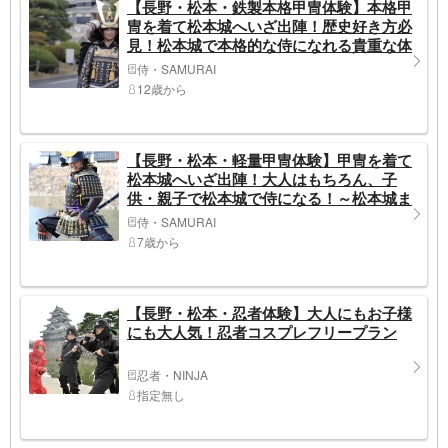
【長野・松本・鉄製本格甲冑体験】本格甲
冑を着て松本城へいざ出陣！歴史好き方必
見！松本城で本格的な侍になれる貴重な体
験～松本城まで徒歩2分～
侍・SAMURAI
12歳から
【長野・松本・軽量甲冑体験】甲冑を着て
松本城へいざ出陣！大人はもちろん、子
供・親子で松本城で侍になる！～松本城ま
で徒歩2分～
侍・SAMURAI
7歳から
【長野・松本・忍者体験】大人にもお子様
にも大人気！忍者コスプレフリープラン
忍者・NINJA
指定無し