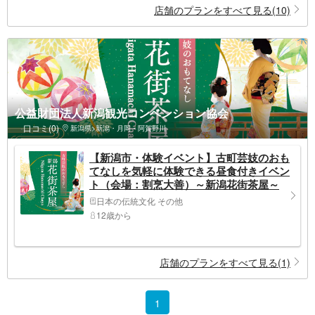
店舗のプランをすべて見る(10)
公益財団法人新潟観光コンベンション協会
口コミ(0)
新潟県>新潟・月岡・阿賀野川
【新潟市・体験イベント】古町芸妓のおも
てなしを気軽に体験できる昼食付きイベン
ト（会場：割烹大善）～新潟花街茶屋～
日本の伝統文化 その他
12歳から
店舗のプランをすべて見る(1)
1