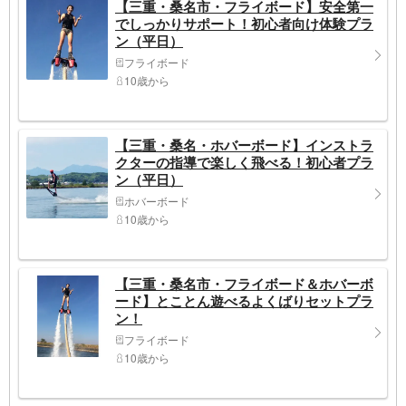
【三重・桑名市・フライボード】安全第一
でしっかりサポート！初心者向け体験プラ
ン（平日）
フライボード
10歳から
【三重・桑名・ホバーボード】インストラ
クターの指導で楽しく飛べる！初心者プラ
ン（平日）
ホバーボード
10歳から
【三重・桑名市・フライボード＆ホバーボ
ード】とことん遊べるよくばりセットプラ
ン！
フライボード
10歳から