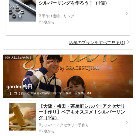
シルバーリングを作ろう！（1個）
手作り指輪・リング
6歳から
店舗のプランをすべて見る(1)
100 人以上が体験！
garden梅田
口コミ(2)
大阪府>大阪駅・梅田駅・福島・淀屋橋・本町
【大阪・梅田・茶屋町シルバーアクセサリ
ー手作り】ペアもオススメ！シルバーリン
グ（1個）
シルバーアクセサリー手作り
7歳から