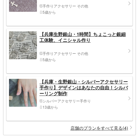
手作りアクセサリー その他
5歳から
【兵庫生野銀山・1時間】ちょこっと銀細
工体験、イニシャル作り
手作りアクセサリー その他
5歳から
【兵庫・生野銀山・シルバーアクセサリー
手作り】デザインはあなたの自由！シルバ
ーリング制作
シルバーアクセサリー手作り
13歳から
店舗のプランをすべて見る(4)