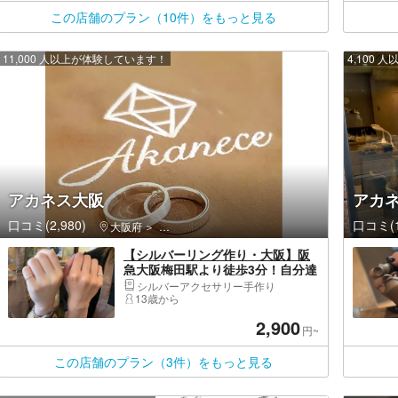
この店舗のプラン（10件）をもっと見る
11,000 人以上が体験しています！
4,100
アカネス大阪
アカ
口コミ(2,980)
口コミ(1
大阪府
北区（大阪市）・北新地・中之島・大阪天満宮・
【シルバーリング作り・大阪】阪
急大阪梅田駅より徒歩3分！自分達
の手で作る感動！わかりやすい丁
シルバーアクセサリー手作り
寧な指導で「思い出と共に」一品
13歳から
物作り
2,900
円~
この店舗のプラン（3件）をもっと見る