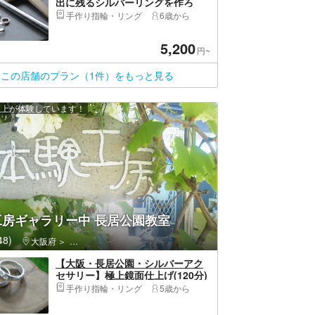
出に残るシルバーリングを作ろ
う！（1個）
手作り指輪・リング
6歳から
5,200
円~
この店舗のプラン（1件）をもっと見る
 人以上が体験しています！
工房ギャラリー中 長居公園教室
8)
大阪府
東住吉区（大阪市）・長居公園・住吉大社
【大阪・長居公園・シルバーアク
セサリー】極上鏡面仕上げ(120分)
作りたいもの完成に向けて講師が
手作り指輪・リング
5歳から
丁寧サポート