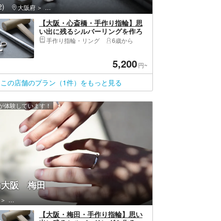
)
大阪府
中央区（大阪市）・大阪城公園・天満橋・道頓堀・アメリカ村
【大阪・心斎橋・手作り指輪】思
い出に残るシルバーリングを作ろ
う！（1個）
手作り指輪・リング
6歳から
5,200
円~
この店舗のプラン（1件）をもっと見る
上が体験しています！
nta大阪 梅田
北区（大阪市）・北新地・中之島・大阪天満宮・中津
【大阪・梅田・手作り指輪】思い