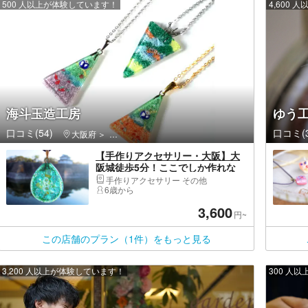
500 人以上が体験しています！
4,600
海斗玉造工房
ゆう工
口コミ(54)
口コミ(3
大阪府
中央区（大阪市）・大阪城公園・天満橋・道頓堀・ア
【手作りアクセサリー・大阪】大
阪城徒歩5分！ここでしか作れな
い、透明感抜群の「ガラス七宝」
手作りアクセサリー その他
で愛用間違いなし！気さくな指導
6歳から
でオンリーワンをしっかりサポー
3,600
ト！
円~
この店舗のプラン（1件）をもっと見る
3,200 人以上が体験しています！
300 人