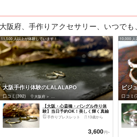
大阪府、手作りアクセサリー、いつでも、1
11,500 人以上が体験しています！
10,00
大阪手作り体験のLALALAPO
ビジ
口コミ(392)
口コミ(7
大阪府
浪速区（大阪市）・通天閣・新世界・新今宮
【大阪・心斎橋・バングル作り体
験】当日予約OK！美しく輝く真鍮
のバングル作り体験
手作りブレスレット
13歳から
3,600
円~