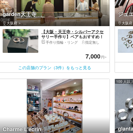
garden天王寺
ジュエ
大阪府
天王寺区（大阪市）・上本町・玉造
大阪府
【大阪・天王寺・シルバーアクセ
サリー手作り】ペアもおすすめ！
シルバーリング制作体験プラン
手作り指輪・リング
指定無し
7,000
円~
この店舗のプラン（3件）をもっと見る
100 人
gla
Charme L'ecrin