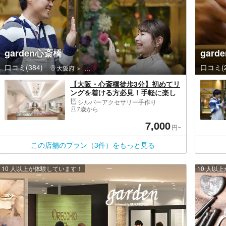
garden心斎橋
gard
口コミ(384)
口コミ(2
大阪府
中央区（大阪市）・大阪城公園・天満橋・道頓堀・
【大阪・心斎橋徒歩3分】初めてリ
ングを着ける方必見！手軽に楽し
めるシルバーリング制作
シルバーアクセサリー手作り
7歳から
7,000
円~
この店舗のプラン（3件）をもっと見る
10 人以上が体験しています！
10 人以