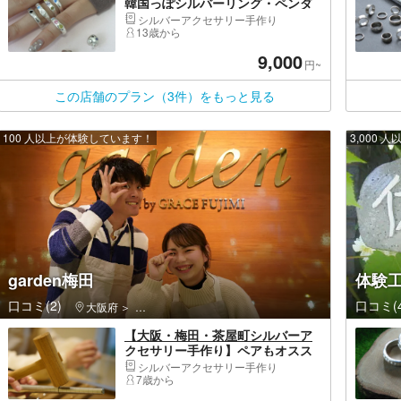
韓国っぽシルバーリング・ペンダ
ント（7/1～）作り！【JR鶴橋駅徒
シルバーアクセサリー手作り
歩11分】
13歳から
9,000
円~
この店舗のプラン（3件）をもっと見る
100 人以上が体験しています！
3,000
garden梅田
体験
口コミ(2)
口コミ(4
大阪府
北区（大阪市）・北新地・中之島・大阪天満宮・中津
【大阪・梅田・茶屋町シルバーア
クセサリー手作り】ペアもオスス
メ！シルバーリング（1個）
シルバーアクセサリー手作り
7歳から