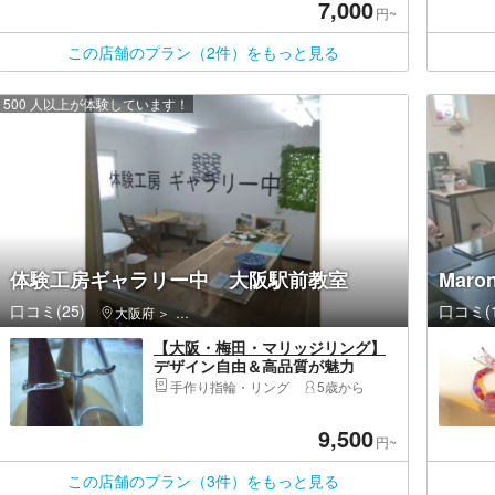
7,000
円~
この店舗のプラン（2件）をもっと見る
500 人以上が体験しています！
体験工房ギャラリー中 大阪駅前教室
Mar
口コミ(25)
口コミ(1
大阪府
北区（大阪市）・北新地・中之島・大阪天満宮・中津
【大阪・梅田・マリッジリング】
デザイン自由＆高品質が魅力
手作り指輪・リング
5歳から
9,500
円~
この店舗のプラン（3件）をもっと見る