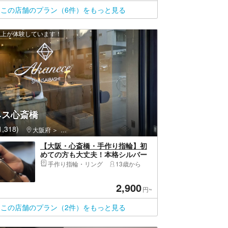
この店舗のプラン（6件）をもっと見る
 人以上が体験しています！
ネス心斎橋
,318)
中津
大阪府
浪速区（大阪市）・通天閣・新世界・新今宮
【大阪・心斎橋・手作り指輪】初
めての方も大丈夫！本格シルバー
リング1個
手作り指輪・リング
13歳から
2,900
円~
この店舗のプラン（2件）をもっと見る