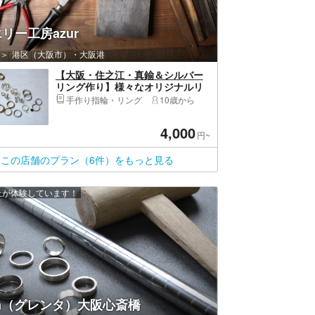
リー工房azur
港区（大阪市）・大阪港
【大阪・住之江・真鍮＆シルバー
リング作り】様々なオリジナルリ
ングの制作が可能！２時間
手作り指輪・リング
10歳から
4,000
円~
この店舗のプラン（6件）をもっと見る
以上が体験しています！
nta（グレンタ）大阪心斎橋