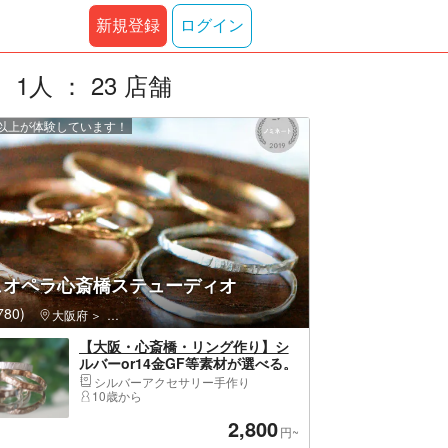
新規登録
ログイン
人 ： 23 店舗
0 人以上が体験しています！
ュオペラ心斎橋ステューディオ
80)
大阪府
中央区（大阪市）・大阪城公園・天満橋・道頓堀・アメリカ村
【大阪・心斎橋・リング作り】シ
ルバーor14金GF等素材が選べる。
テクスチャーリングを作ろう！
シルバーアクセサリー手作り
10歳から
2,800
円~