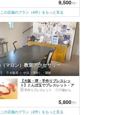
9,500
円~
この店舗のプラン（4件）をもっと見る
on（マロン）教室アクセサリー
)
大阪府
中区（堺市）・深井
【大阪・堺・手作りブレスレッ
ト】とんぼ玉でブレスレット・ア
ンクレット作り（1個）
手作りブレスレット
17歳から
5,800
円~
この店舗のプラン（2件）をもっと見る