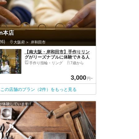
en本店
6)
アメリカ村
大阪府
岸和田市
【南大阪・岸和田市】手作りリン
グがリーズナブルに体験できる人
気のプラン！カップルやご家族で
手作り指輪・リング
7歳から
の思い出作りにおすすめ♪
3,000
円~
この店舗のプラン（2件）をもっと見る
上が体験しています！