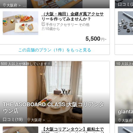
口コミ(2
大阪府
吹田市・江坂・万博記念公園
（大阪・梅田）金継ぎ風アクセサ
リーを作ってみませんか？
手作りアクセサリー その他
10歳から
5,500
円~
この店舗のプラン（1件）をもっと見る
500 人以上が体験しています！
10 人以
THE ASOBOARD CLASS 大阪コリアンタ
ウン店
gla
口コミ(19)
大阪府
生野区（大阪市）・鶴橋・今里
大阪府
【大阪コリアンタウン】銀粘土で