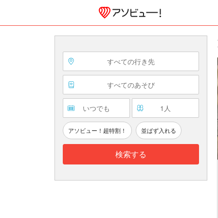
すべての行き先
すべてのあそび
いつでも
1
人
アソビュー！超特割！
並ばず入れる
検索する