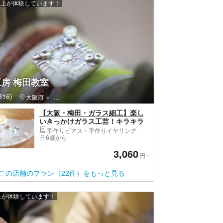
 人以上が体験しています！
房 梅田教室
16)
メリカ村
大阪府
北区（大阪市）・北新地・中之島・大阪天満宮・中津
【大阪・梅田・ガラス細工】楽し
いきっかけガラス工芸！キラキラ
輝くガラスのアクセサリー作り（1
手作りピアス・手作りイヤリング
個）
6歳から
3,060
円~
この店舗のプラン（22件）をもっと見る
以上が体験しています！