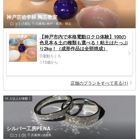
神戸芸術学林 陶芸教室
口コミ(185)
兵庫県>神戸・有馬・明石
【神戸市内で本格電動ロクロ体験】100の
色見本＆土の種類も選べる！粘土はたっぷ
り2kg！（成形作品は全部焼成）
電動ろくろ
13歳から
店舗のプランをすべて見る(1)
10 人以上が体験！
シルバー工房PENA
口コミ(3)
兵庫県>淡路島