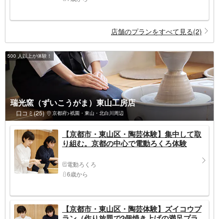
店舗のプランをすべて見る(2)
500 人以上が体験！
瑞光窯（ずいこうがま）東山工房店
口コミ(25)
京都府>祇園・東山・北白川周辺
【京都市・東山区・陶芸体験】集中して取
り組む。京都の中心で電動ろくろ体験
電動ろくろ
6歳から
【京都市・東山区・陶芸体験】ズイコウプ
ラン（作り放題で2個焼き上げの満足プラ