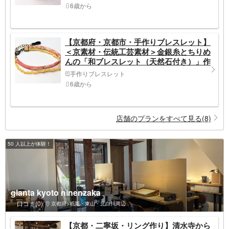
6歳から
【京都府・京都市・手作りブレスレット】
＜京素材・伝統工芸素材＞金銀糸とちりめ
んの「和ブレスレット（天然石付き）」作
り体験（1個）
手作りブレスレット
6歳から
店舗のプランをすべて見る(8)
50 人以上が体験！
glanta kyoto ninenzaka
口コミ(0)
京都府>祇園・東山・北白川周辺
【京都・二寧坂・リング作り】清水寺から