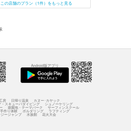
この店舗のプラン（1件）をもっと見る
示
Android版アプリ
工房
日帰り温泉
カヌー･カヤック
グ・スキューバダイビング
シュノーケリング
ー
遊園地・テーマパーク
サーフィンスクール
 手作り体験
ボルダリング
ラフティング
ンジージャンプ
水族館
花火大会