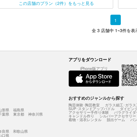
この店舗のプラン（2件）をもっと見る
1
全 3 店舗中 1~3件を表
アプリをダウンロード
iPhone版アプリ
おすすめのジャンルから探す
陶芸体験･陶芸教室
ガラス細工･ガラス
SUP･スタンドアップパドル
ダイビン
山形県
福島県
アクセサリー手作り体験
パラグライダ
千葉県
東京都
神奈川県
キャンドル作り
シルバーアクセサリー
着物・浴衣レンタル
脱出ゲーム
バ
奈良県
和歌山県
山口県