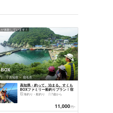
以上が体験しています！
BOX
)
高知県
宿毛市
高知県・釣って、泊まる。すくも
BOXファミリー船釣りプラン！宿
泊付き、手ぶらでOK！無料レンタ
海釣り・船釣り
7歳から
ル付き
11,000
円~