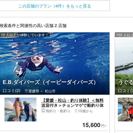
この店舗のプラン（4件）をもっと見る
検索条件と関連性の高い店舗 2 店舗
10 人以上が体験しています！
100 人
E.B.ダイバーズ（イービーダイバーズ）
うぐる
口コミ(2)
口コミ(7
愛媛県
松山市
【愛媛・松山・釣り体験】＜無料
送迎付き＞チョンマゲで船釣り体
験？！伊達の殿様フィッシング・
海釣り・船釣り
10歳から
手ぶらでOK！初心者さん大歓迎！
ホテル旅館送迎OK
15,600
円~