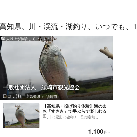
高知県、川・渓流・湖釣り、いつでも、1人
50 人以上が体験しています！
一般社団法人 須崎市観光協会
口コミ(1)
高知県
須崎市
【高知県・投げ釣り体験】海のま
ち「すさき」で手ぶらで楽しむ☆
釣った魚も美味しく食べれます！
川・渓流・湖釣り
指定無し
1,100
円~