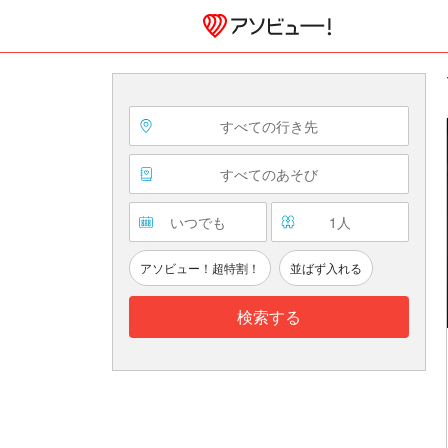
すべての行き先
すべてのあそび
いつでも
1
人
アソビュー！超特割！
並ばず入れる
検索する