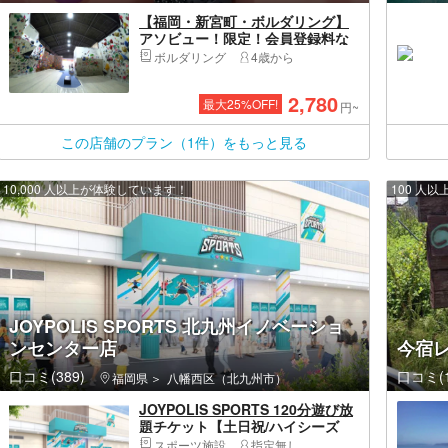
【福岡・新宮町・ボルダリング】
アソビュー！限定！会員登録料な
しでお得！登れるルートは200本以
ボルダリング
4歳から
上！西日本最大級のジムでクライ
ミングしよう！
2,780
最大
25
%OFF!
円~
この店舗のプラン（1件）をもっと見る
10,000 人以上が体験しています！
100 人
JOYPOLIS SPORTS 北九州イノベーショ
ンセンター店
今宿
口コミ(389)
口コミ(1
福岡県
八幡西区（北九州市）
JOYPOLIS SPORTS 120分遊び放
題チケット【土日祝/ハイシーズ
ン】
スポーツ施設
指定無し