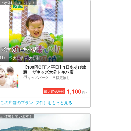
 人以上が体験しています！
ッズ大分トキハ店
1)
大分県
大分市
【100円OFF／平日】1日あそび放
題 ザキッズ大分トキハ店
キッズパーク
指定無し
1,100
最大
8
%OFF!
円~
この店舗のプラン（2件）をもっと見る
以上が体験しています！