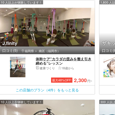
10 人以上が体験しています！
1,800
J.finity
ザキ
口コミ(5)
口コミ(8
福岡県
南区（福岡市）
体幹ケア“カラダの歪みを整え引き
締める”レッスン
健康づくり
18歳から
2,300
最大
48
%OFF!
円~
この店舗のプラン（4件）をもっと見る
10 人以上が体験しています！
300 人