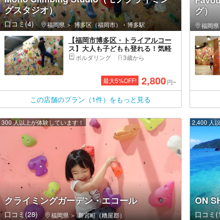
Fav
グスタジオ）
グ）
口コミ(4)
福岡県
博多区（福岡市）・博多駅
福岡県
【福岡市博多区・トライアルコー
ス】大人も子どもも登れる！気軽
にボルダリングを始めよう
ボルダリング
3歳から
2,800
最大
5
%OFF!
円~
この店舗のプラン（1件）をもっと見る
300 人以上が体験しています！
2,400
クライミングガーデン・エコール
ON 
口コミ(28)
口コミ(1
福岡県
新宮町（糟屋郡）