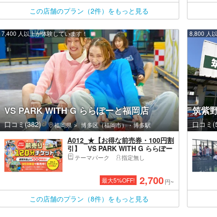
この店舗のプラン（2件）をもっと見る
7,400 人以上が体験しています！
8,800
VS PARK WITH G ららぽーと福岡店
筑紫
口コミ(382)
口コミ(5
福岡県
博多区（福岡市）・博多駅
A012_★【お得な前売券・100円割
引】 VS PARK WITH G ららぽー
と福岡店
テーマパーク
指定無し
2,700
最大
5
%OFF!
円~
この店舗のプラン（8件）をもっと見る