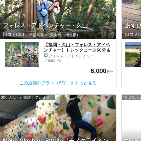
フォレストアドベンチャー・久山
あす
口コミ(25)
口コミ(2
福岡県
久山町（糟屋郡）
【福岡・久山・フォレストアドベ
ンチャー】トレックコース60分＆
トレイルアドベンチャー60分
フォレストアドベンチャー
6歳から
6,000
円~
この店舗のプラン（6件）をもっと見る
300 人以上が体験しています！
10 人以
Mono Climbing Studio（モノクライミン