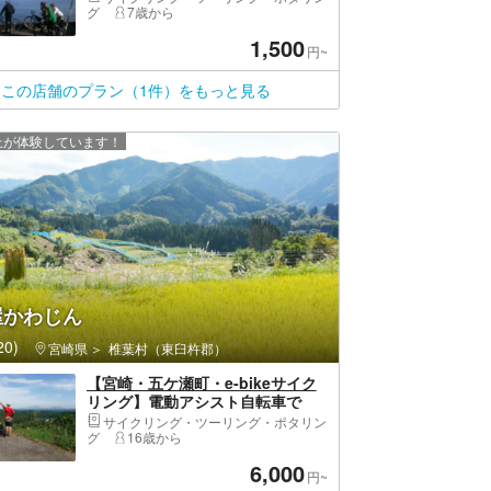
リング
グ
7歳から
1,500
円~
この店舗のプラン（1件）をもっと見る
以上が体験しています！
屋かわじん
0)
宮崎県
椎葉村（東臼杵郡）
【宮崎・五ケ瀬町・e-bikeサイク
リング】電動アシスト自転車で
楽々！＜選べる2コースで四季折々
サイクリング・ツーリング・ポタリン
の景色を堪能＞初心者の方もアク
グ
16歳から
ティブな方もOK！
6,000
円~