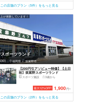
この店舗のプラン（5件）をもっと見る
 人以上が体験しています！
野スポーツランド
30)
福岡県
筑紫野市
【200円引アソビュー特価】【土日
祝】筑紫野スポーツランド
（「スカイネット」土日祝プラ
スポーツ施設
3歳から
ン）
1,900
最大
12
%OFF!
円~
この店舗のプラン（2件）をもっと見る