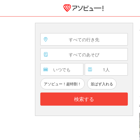
すべての行き先
すべてのあそび
いつでも
1
人
アソビュー！超特割！
並ばず入れる
検索する