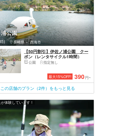
ノ浦公園
5)
長崎県
西海市
【50円割引】伊佐ノ浦公園 クー
ポン（レンタサイクル1時間）
公園
指定無し
390
最大
15
%OFF!
円~
この店舗のプラン（2件）をもっと見る
以上が体験しています！