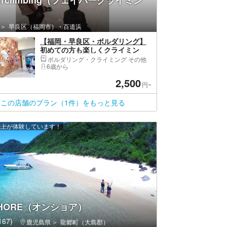
ourclimbing（フェイバークライミン
早良区（福岡市）・百道浜
【福岡・早良区・ボルダリング】
初めての方も楽しくクライミン
グ！ボルダリング体験
ボルダリング・クライミング その他
6歳から
2,500
円~
この店舗のプラン（1件）をもっと見る
 人以上が体験しています！
SHORE（オンショア）
67)
鹿児島県
龍郷町（大島郡）