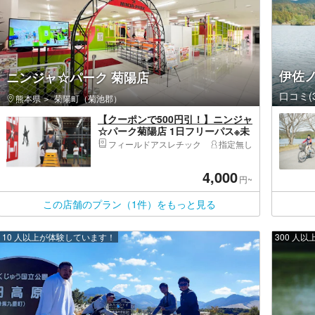
伊佐
ニンジャ☆パーク 菊陽店
口コミ(3
熊本県
菊陽町（菊池郡）
【クーポンで500円引！】ニンジャ
☆パーク菊陽店 1日フリーパス※未
就学児は入場料無料
フィールドアスレチック
指定無し
4,000
円~
この店舗のプラン（1件）をもっと見る
10 人以上が体験しています！
300 人