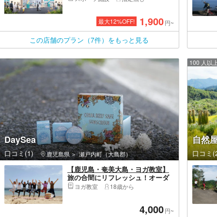
1,900
最大
12
%OFF!
円~
この店舗のプラン（7件）をもっと見る
100 人
DaySea
自然
口コミ(1)
口コミ(2
鹿児島県
瀬戸内町（大島郡）
【鹿児島・奄美大島・ヨガ教室】
旅の合間にリフレッシュ！オーダ
ーメイドヨガ体験
ヨガ教室
18歳から
4,000
円~