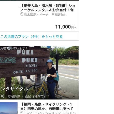
【奄美大島・海水浴・5時間】シュ
ノーケルレンタル＆お弁当付！奄
美ブルーが美しい！秘境コウトリ
海水浴場・ビーチ
指定無し
ビーチ1日満喫プラン（ビーチ送迎
付）
11,000
円~
この店舗のプラン（4件）をもっと見る
以上が体験しています！
レンタサイクル
0)
福岡県
西区（福岡市）
【福岡・糸島・サイクリング・1
日】四季の風を、自転車に乗って
感じよう！糸島エリア周遊サイク
サイクリング・ツーリング・ポタリン