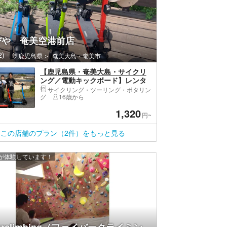
びや 奄美空港前店
)
鹿児島県
奄美大島・奄美市
【鹿児島県・奄美大島・サイクリ
ング／電動キックボード】レンタ
ルのみ 電動キックボードをレン
サイクリング・ツーリング・ポタリン
タルして奄美大島の美しい景色を
グ
16歳から
ぐるりと廻れます♪ 受取り場所は
1,320
奄美空港からクルマで2分！徒歩10
円~
分！
この店舗のプラン（2件）をもっと見る
上が体験しています！