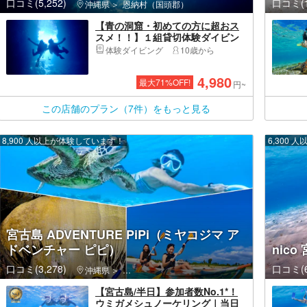
口コミ(5,252)
口コミ(1
沖縄県
恩納村（国頭郡）
【青の洞窟・初めての方に超おス
スメ！！】１組貸切体験ダイビン
グ開催プラン／女性スタッフ在籍
体験ダイビング
10歳から
／無料！GOPRO写真撮影！／手ぶ
らでOK／当日予約・初心者、泳げ
4,980
最大
71
%OFF!
ない方大歓迎！☆シャワー、ドラ
円~
イヤー完備
この店舗のプラン（7件）をもっと見る
8,900 人以上が体験しています！
6,300
宮古島 ADVENTURE PiPi（ミヤコジマ ア
ドベンチャー ピピ）
nico
口コミ(3,278)
口コミ(6
沖縄県
宮古島・伊良部島・宮古島市
【宮古島/半日】参加者数No.1*！
ウミガメシュノーケリング｜当日