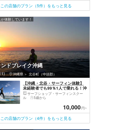
この店舗のプラン（5件）をもっと見る
以上が体験しています！
ランドブレイク沖縄
1)
沖縄県
北谷町（中頭郡）
【沖縄・北谷・サーフィン体験】
未経験者でも99％1人で乗れる！沖
縄現役トップサーファーによるサ
サーフショップ・サーフィンスクー
ーフィンスクール✴︎GOPRO写真付
ル
5歳から
き
10,000
円~
この店舗のプラン（4件）をもっと見る