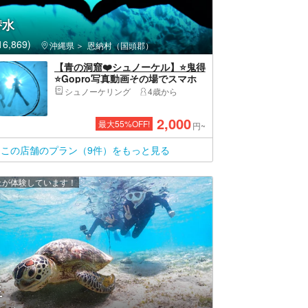
潜水
6,869)
沖縄県
恩納村（国頭郡）
【青の洞窟❤️シュノーケル】⭐️鬼得
⭐️Gopro写真動画その場でスマホ
無料転送❤️タオルサンダル餌あげ
シュノーケリング
4歳から
無料❤️グループ割ありますよー
2,000
最大
55
%OFF!
円~
この店舗のプラン（9件）をもっと見る
以上が体験しています！
玉