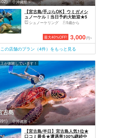
02)
沖縄県
宮古島・伊良部島・宮古島市
【宮古島/手ぶらOK】ウミガメシ
ュノーケル｜当日予約大歓迎★5
歳〜OK｜写真動画無料プレゼント
シュノーケリング
5歳から
3,000
最大
40
%OFF!
円~
この店舗のプラン（4件）をもっと見る
 人以上が体験しています！
 宮古島
91)
沖縄県
宮古島・伊良部島・宮古島市
【宮古島/半日】宮古島人気1位★
口コミ最多★遭遇率100%継続中