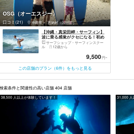
OSG（オーエスジー）
口コミ(21)
沖縄県
恩納村（国頭郡）
【沖縄・真栄田岬・サーフィン】
波に乗る感覚がクセになる！初め
てのサーフィンプラン
サーフショップ・サーフィンスクー
ル
12歳から
9,500
円~
この店舗のプラン（6件）をもっと見る
検索条件と関連性の高い店舗 404 店舗
38,500 人以上が体験しています！
31,00