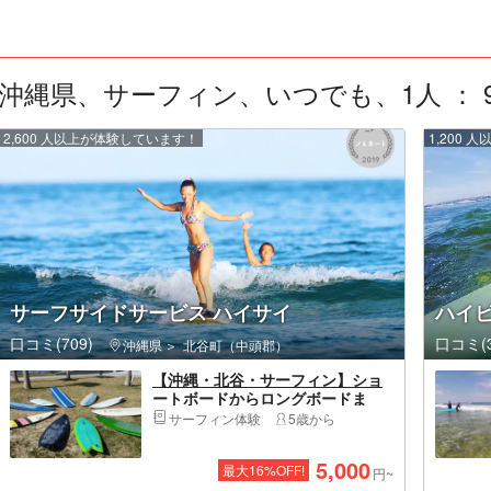
沖縄県、サーフィン、いつでも、1人 ： 9
2,600 人以上が体験しています！
1,200
サーフサイドサービス ハイサイ
ハイ
口コミ(709)
口コミ(3
沖縄県
北谷町（中頭郡）
【沖縄・北谷・サーフィン】ショ
ートボードからロングボードま
で！サーフボードレンタル
サーフィン体験
5歳から
5,000
最大
16
%OFF!
円~