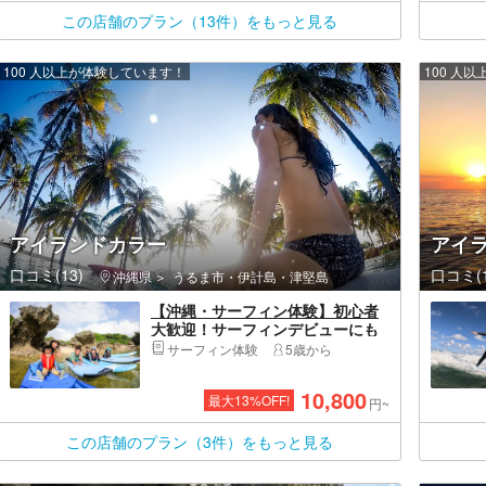
この店舗のプラン（13件）をもっと見る
100 人以上が体験しています！
100 人
アイランドカラー
アイ
口コミ(13)
口コミ(1
沖縄県
うるま市・伊計島・津堅島
【沖縄・サーフィン体験】初心者
大歓迎！サーフィンデビューにも
オススメプラン！（サーフィン未
サーフィン体験
5歳から
経験～4,5回の方向け）
10,800
最大
13
%OFF!
円~
この店舗のプラン（3件）をもっと見る