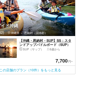
ガイド沖縄
2)
沖縄県
恩納村（国頭郡）
【沖縄・恩納村・SUP】SS：スタ
ンドアップパドルボード（SUP）
でサンセットの冒険（1.5時間）英
SUP（サップ）
6歳から
語対応可※要相談
7,700
円~
この店舗のプラン（10件）をもっと見る