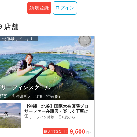
新規登録
ログイン
 店舗
 人以上が体験しています！
ビサーフィンスクール
78)
沖縄県
北谷町（中頭郡）
【沖縄・北谷】国際大会優勝プロ
サーファー在籍店・楽しく丁寧に
教えています！未経験者歓迎、体
サーフィン体験
6歳から
験サーフィン※写真付き
9,500
最大
13
%OFF!
円~