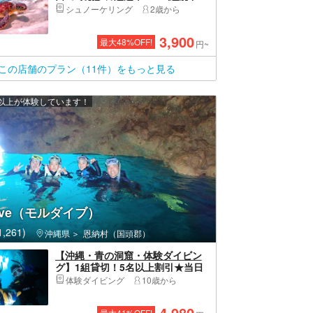
【ウミガメ・ニモ・珊瑚シュノー
シュノーケリング
2歳から
ケリング】写真無料｜初心者&お子
様歓迎《女性ガイド指定可》
3,900
最大
48
%OFF!
円~
この店舗のプラン（11件）をもっと見る
0 人以上が体験しています！
Dive（モルダイブ）
,261)
沖縄県
恩納村（国頭郡）
【沖縄・青の洞窟・体験ダイビン
グ】1組貸切！5名以上割引★当日
予約OK！高画質GoPro写真・動画
体験ダイビング
10歳から
すぐ携帯転送＆魚の餌付け体験無
料！タオル、サンダル貸し出し無
4,980
最大
41
%OFF!