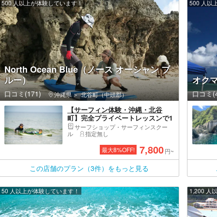
500 人以上が体験しています！
500 人
North Ocean Blue（ノース オーシャン ブ
ルー）
オクマ
口コミ(171)
口コミ(4
沖縄県
北谷町（中頭郡）
【サーフィン体験・沖縄・北谷
町】完全プライベートレッスンで1
人でも安心！地元の常連さんから
サーフショップ・サーフィンスクー
もお墨付きの丁寧な指導で初めて
ル
指定無し
の波乗り体験！
7,800
最大
8
%OFF!
円~
この店舗のプラン（3件）をもっと見る
50 人以上が体験しています！
1,200