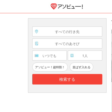
すべての行き先
すべてのあそび
いつでも
1
人
アソビュー！超特割！
並ばず入れる
検索する