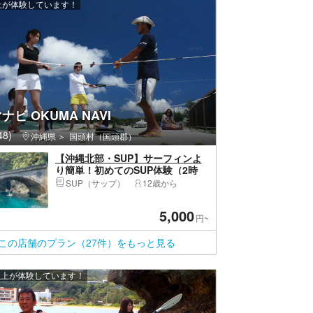
以上が体験しています！
ナビ OKUMA NAVI
8)
沖縄県
国頭村（国頭郡）
【沖縄北部・SUP】サーフィンよ
り簡単！初めてのSUP体験（2時
間）
SUP（サップ）
12歳から
5,000
円~
この店舗のプラン（27件）をもっと見る
 人以上が体験しています！