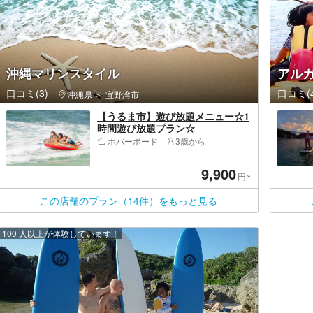
沖縄マリンスタイル
アル
口コミ(3)
口コミ(4
沖縄県
宜野湾市
【うるま市】遊び放題メニュー☆1
時間遊び放題プラン☆
ホバーボード
3歳から
9,900
円~
この店舗のプラン（14件）をもっと見る
100 人以上が体験しています！