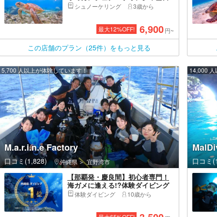
予約OK｜高画質写真・送迎・機材
シュノーケリング
3歳から
全て込み＜予約特典あり＞
6,900
最大
12
%OFF!
円~
この店舗のプラン（25件）をもっと見る
5,700 人以上が体験しています！
14,00
M.a.r.i.n.e Factory
Mal
口コミ(1,828)
口コミ(1
沖縄県
宜野湾市
【那覇発・慶良間】初心者専門！
海ガメに逢える!?体験ダイビング
｜カメラレンタル付｜2025年4月
体験ダイビング
10歳から
Google口コミ数「沖縄ダイビン
グ」第１位
3,500
最大
65
%OFF!