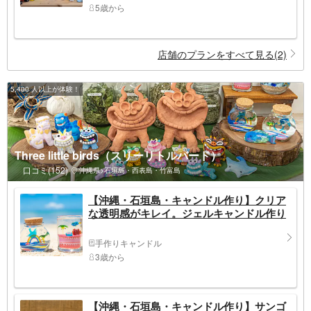
5歳から
店舗のプランをすべて見る(2)
5,400 人以上が体験！
Three little birds（スリーリトルバード）
口コミ(152)
沖縄県>石垣島・西表島・竹富島
【沖縄・石垣島・キャンドル作り】クリア
な透明感がキレイ。ジェルキャンドル作り
手作りキャンドル
3歳から
【沖縄・石垣島・キャンドル作り】サンゴ