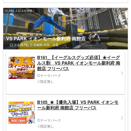
12,000 人以上が体験！
VS PARK イオンモール新利府 南館店
口コミ(676)
宮城県>松島・塩竈
B161_【イーグルスグッズ必須】★イーグ
ルス割 VS PARK イオンモール新利府 南
館店 フリーパス
テーマパーク
指定無し
B105_★【優先入場】VS PARK イオンモ
ール新利府 南館店 フリーパス
テーマパーク
指定無し