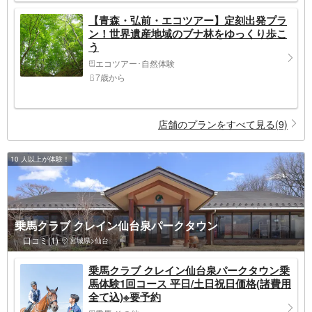
【青森・弘前・エコツアー】定刻出発プラ
ン！世界遺産地域のブナ林をゆっくり歩こ
う
エコツアー･自然体験
7歳から
店舗のプランをすべて見る(9)
10 人以上が体験！
乗馬クラブ クレイン仙台泉パークタウン
口コミ(1)
宮城県>仙台
乗馬クラブ クレイン仙台泉パークタウン乗
馬体験1回コース 平日/土日祝日価格(諸費用
全て込)※要予約