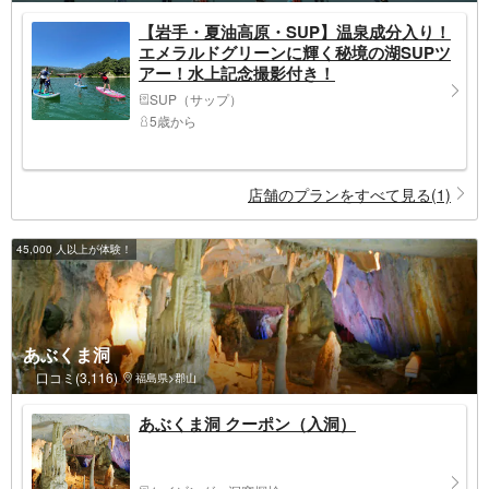
【岩手・夏油高原・SUP】温泉成分入り！
エメラルドグリーンに輝く秘境の湖SUPツ
アー！水上記念撮影付き！
SUP（サップ）
5歳から
店舗のプランをすべて見る(1)
45,000 人以上が体験！
あぶくま洞
口コミ(3,116)
福島県>郡山
あぶくま洞 クーポン（入洞）