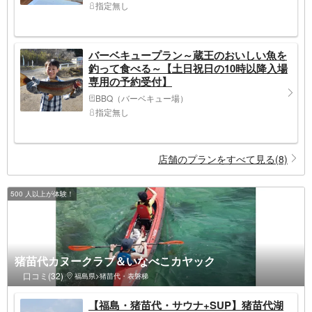
指定無し
バーベキュープラン～蔵王のおいしい魚を
釣って食べる～【土日祝日の10時以降入場
専用の予約受付】
BBQ（バーベキュー場）
指定無し
店舗のプランをすべて見る(8)
500 人以上が体験！
猪苗代カヌークラブ＆いなべこカヤック
口コミ(32)
福島県>猪苗代・表磐梯
【福島・猪苗代・サウナ+SUP】猪苗代湖