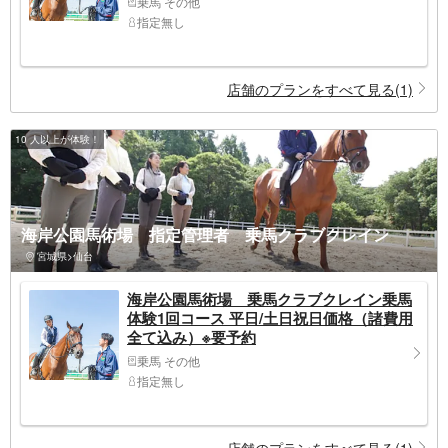
乗馬 その他
指定無し
店舗のプランをすべて見る(1)
10 人以上が体験！
海岸公園馬術場 指定管理者 乗馬クラブクレイン
宮城県>仙台
海岸公園馬術場 乗馬クラブクレイン乗馬
体験1回コース 平日/土日祝日価格（諸費用
全て込み）※要予約
乗馬 その他
指定無し
店舗のプランをすべて見る(1)