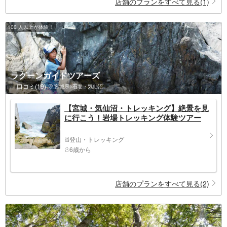
店舗のプランをすべて見る(1)
100 人以上が体験！
ラグーンガイドツアーズ
口コミ(19)
宮城県>石巻・気仙沼
【宮城・気仙沼・トレッキング】絶景を見
に行こう！岩場トレッキング体験ツアー
登山・トレッキング
6歳から
店舗のプランをすべて見る(2)