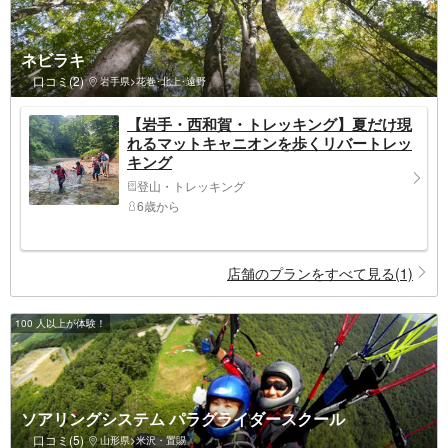
ネビラキ
口コミ(2)
岩手県>花巻･北上･遠野
【岩手・西和賀・トレッキング】夏だけ現
れるマットキャニオンを歩くリバートレッ
キング
登山・トレッキング
6歳から
店舗のプランをすべて見る(1)
100 人以上が体験！
ソアリングシステム パラグライダースクール
口コミ(5)
山形県>米沢・置賜