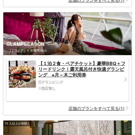
GLAMPSEASON
口コミ(1)
宮城県>仙台
【１泊２食・ペアチケット】豪華BBQ＋フ
リードリンク！露天風呂付き快適グランピ
ング ※月～木ご利用券
グランピング
指定無し
店舗のプランをすべて見る(1)
10 人以上が体験！