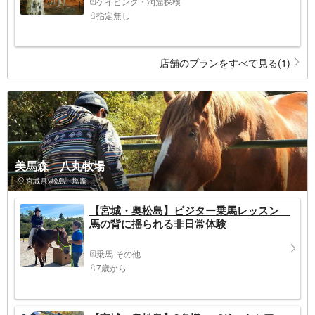
ケイビング・洞窟探検
指定無し
店舗のプランをすべて見る(1)
美馬森 八丸牧場
宮城県>松島・塩竈
【宮城・奥松島】ビジター乗馬レッスン
馬の背に揺られる非日常体験
乗馬 その他
7歳から