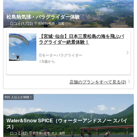
松島熱気球・パラグライダー体験
口コミ(1,722)
宮城県>松島・塩竈
【宮城･仙台】日本三景松島の海を飛ぶパ
ラグライダー絶景体験！
モーターパラグライダー
5歳から
店舗のプランをすべて見る(2)
500 人以上が体験！
Water&Snow SPICE（ウォーターアンドスノー スパイ
ス）
口コミ(82)
岩手県>花巻･北上･遠野