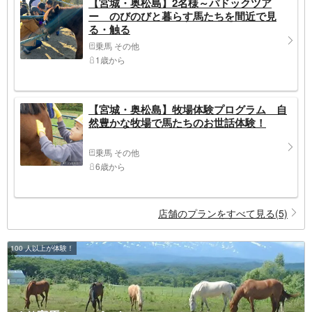
【宮城・奥松島】2名様～パドックツア
ー のびのびと暮らす馬たちを間近で見
る・触る
乗馬 その他
1歳から
【宮城・奥松島】牧場体験プログラム 自
然豊かな牧場で馬たちのお世話体験！
乗馬 その他
6歳から
店舗のプランをすべて見る(5)
100 人以上が体験！