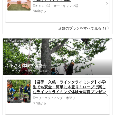
キャンプ場・オートキャンプ場
6歳から
店舗のプランをすべて見る(1)
100 人以上が体験！
ふるさと体験学習協会
口コミ(19)
岩手県>三陸海岸
【岩手・久慈・ラインクライミング】小学
生でも安全・簡単に木登り！ロープで楽し
むラインクライミング体験★写真プレゼン
ト
ツリークライミング・木登り
7歳から