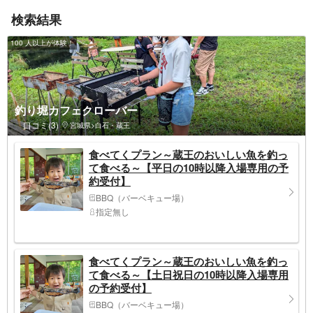
検索結果
100 人以上が体験！
釣り堀カフェクローバー
口コミ(3)
宮城県>白石・蔵王
食べてくプラン～蔵王のおいしい魚を釣っ
て食べる～【平日の10時以降入場専用の予
約受付】
BBQ（バーベキュー場）
指定無し
食べてくプラン～蔵王のおいしい魚を釣っ
て食べる～【土日祝日の10時以降入場専用
の予約受付】
BBQ（バーベキュー場）