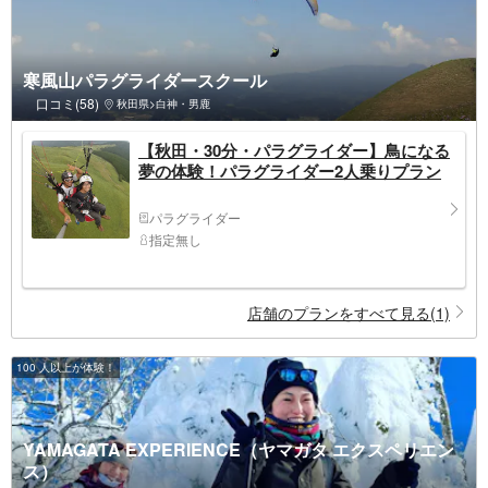
寒風山パラグライダースクール
口コミ(58)
秋田県>白神・男鹿
【秋田・30分・パラグライダー】鳥になる
夢の体験！パラグライダー2人乗りプラン
パラグライダー
指定無し
店舗のプランをすべて見る(1)
100 人以上が体験！
YAMAGATA EXPERIENCE（ヤマガタ エクスペリエン
ス）