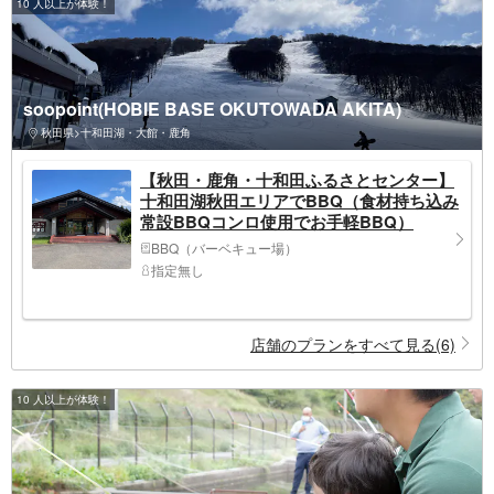
10 人以上が体験！
soopoint(HOBIE BASE OKUTOWADA AKITA)
秋田県>十和田湖・大館・鹿角
【秋田・鹿角・十和田ふるさとセンター】
十和田湖秋田エリアでBBQ（食材持ち込み
常設BBQコンロ使用でお手軽BBQ）
BBQ（バーベキュー場）
指定無し
店舗のプランをすべて見る(6)
10 人以上が体験！