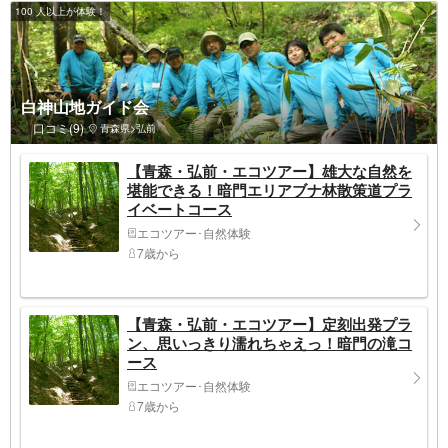
100 人以上が体験！
白神山地ガイド会
口コミ(9)
青森県>弘前
【青森・弘前・エコツアー】雄大な自然を
堪能できる！暗門エリアブナ林散策道プラ
イベートコース
エコツアー･自然体験
7歳から
【青森・弘前・エコツアー】定刻出発プラ
ン、思いっきり濡れちゃえっ！暗門の滝コ
ース
エコツアー･自然体験
7歳から