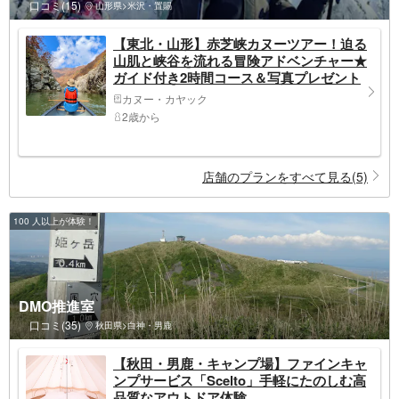
口コミ(15)
山形県>米沢・置賜
【東北・山形】赤芝峡カヌーツアー！迫る
山肌と峡谷を流れる冒険アドベンチャー★
ガイド付き2時間コース＆写真プレゼント
カヌー・カヤック
2歳から
店舗のプランをすべて見る(5)
100 人以上が体験！
DMO推進室
口コミ(35)
秋田県>白神・男鹿
【秋田・男鹿・キャンプ場】ファインキャ
ンプサービス「Scelto」手軽にたのしむ高
品質なアウトドア体験