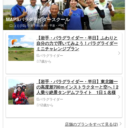
MAPSパラグライダースクール
口コミ(10)
岩手県>奥州・平泉・一関
【岩手・パラグライダー・半日】ふわりと
自分の力で浮いてみよう！パラグライダー
ミニチャレンジプラン
パラグライダー
7歳から
【岩手・パラグライダー・半日】東北随一
の高度差700ｍインストラクターと空へ！2
人乗り絶景タンデムフライト 1日１名様
限定（同グループ内のみ２名様まで対応）
パラグライダー
12歳から
店舗のプランをすべて見る(2)