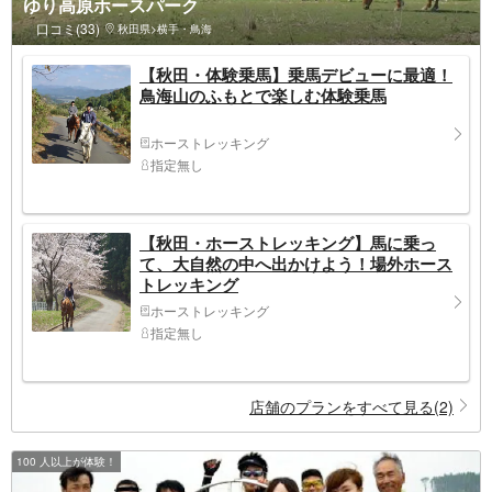
ゆり高原ホースパーク
口コミ(33)
秋田県>横手・鳥海
【秋田・体験乗馬】乗馬デビューに最適！
鳥海山のふもとで楽しむ体験乗馬
ホーストレッキング
指定無し
【秋田・ホーストレッキング】馬に乗っ
て、大自然の中へ出かけよう！場外ホース
トレッキング
ホーストレッキング
指定無し
店舗のプランをすべて見る(2)
100 人以上が体験！