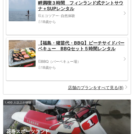
畔満喫３時間 フィンランド式テントサウ
ナ＋SUPレンタル
エコツアー･自然体験
18歳から
【福島・猪苗代・BBQ】ビーチサイドバー
ベキュー BBQセット５時間レンタル
BBQ（バーベキュー場）
18歳から
店舗のプランをすべて見る(8)
1,400 人以上が体験！
花巻スポーツランド