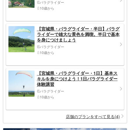
パラグライダー
10歳から
【宮城県・パラグライダー・半日】パラグ
ライダーで雄大な景色を満喫。半日で基本
を身につけましょう
パラグライダー
10歳から
【宮城県・パラグライダー・1日】基本ス
キルを身につけよう！1日パラグライダー
体験講習
パラグライダー
10歳から
店舗のプランをすべて見る(4)