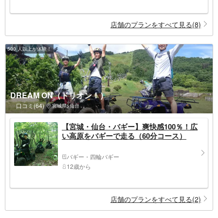
店舗のプランをすべて見る(8)
500 人以上が体験！
DREAM ON（ドリオン！）
口コミ(64)
宮城県>仙台
【宮城・仙台・バギー】爽快感100％！広
い高原をバギーで走る（60分コース）
バギー・四輪バギー
12歳から
店舗のプランをすべて見る(2)