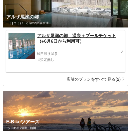
アルザ尾瀬の郷
口コミ(7)
福島県>南会津
アルザ尾瀬の郷 温泉＋プールチケット
（※6月6日から利用可）
日帰り温泉
指定無し
店舗のプランをすべて見る(2)
E-Bikeツアーズ
山形県>酒田・鶴岡