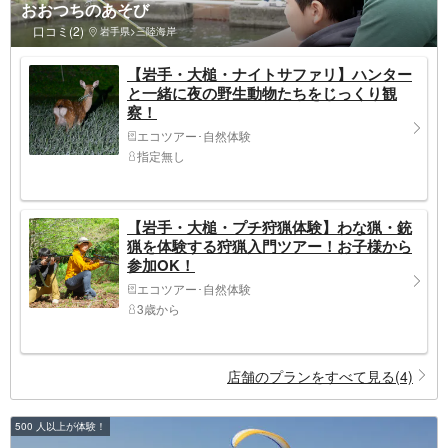
おおつちのあそび
口コミ(2)
岩手県>三陸海岸
【岩手・大槌・ナイトサファリ】ハンター
と一緒に夜の野生動物たちをじっくり観
察！
エコツアー･自然体験
指定無し
【岩手・大槌・プチ狩猟体験】わな猟・銃
猟を体験する狩猟入門ツアー！お子様から
参加OK！
エコツアー･自然体験
3歳から
店舗のプランをすべて見る(4)
500 人以上が体験！