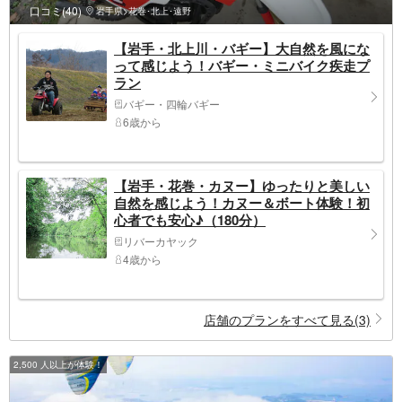
口コミ(40)
岩手県>花巻･北上･遠野
【岩手・北上川・バギー】大自然を風にな
って感じよう！バギー・ミニバイク疾走プ
ラン
バギー・四輪バギー
6歳から
【岩手・花巻・カヌー】ゆったりと美しい
自然を感じよう！カヌー＆ボート体験！初
心者でも安心♪（180分）
リバーカヤック
4歳から
店舗のプランをすべて見る(3)
2,500 人以上が体験！