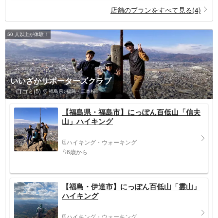
店舗のプランをすべて見る(4)
50 人以上が体験！
いいざかサポーターズクラブ
口コミ(5)
福島県>福島・二本松
【福島県・福島市】にっぽん百低山「信夫
山」ハイキング
ハイキング・ウォーキング
6歳から
【福島・伊達市】にっぽん百低山「霊山」
ハイキング
ハイキング・ウォーキング