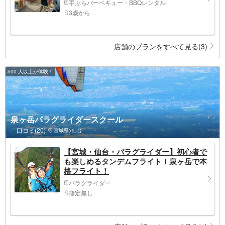
手ぶらバーベキュー・BBQレンタル
3歳から
店舗のプランをすべて見る(3)
500 人以上が体験！
泉ヶ岳パラグライダースクール
口コミ(20)
宮城県>仙台
【宮城・仙台・パラグライダー】初心者で
も楽しめるタンデムフライト！泉ヶ岳で本
格フライト！
パラグライダー
指定無し