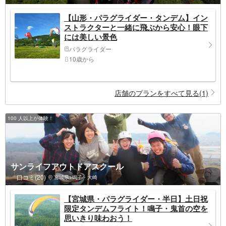
【山形・パラグライダー・タンデム】イン
ストラクターと一緒に飛ぶから安心！眼下
には美しい景色
パラグライダー
10歳から
店舗のプランをすべて見る(1)
100 人以上が体験！
サンライフアウトドアスクール
口コミ(20)
宮城県>鳴子・大崎
【宮城県・パラグライダー・半日】土日祝
限定タンデムフライト！鳴子・鬼首の空を
思いきり味わおう！