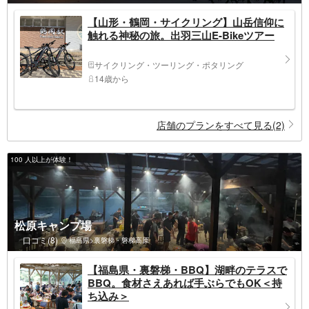
【山形・鶴岡・サイクリング】山岳信仰に
触れる神秘の旅。出羽三山E-Bikeツアー
サイクリング・ツーリング・ポタリング
14歳から
店舗のプランをすべて見る(2)
100 人以上が体験！
松原キャンプ場
口コミ(8)
福島県>裏磐梯・磐梯高原
【福島県・裏磐梯・BBQ】湖畔のテラスで
BBQ。食材さえあれば手ぶらでもOK＜持
ち込み＞