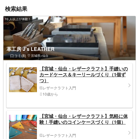
検索結果
10 人以上が体験！
革工房 J's LEATHER
口コミ(8)
宮城県>仙台
【宮城・仙台・レザークラフト】手縫いの
カードケース＆キーリールづくり（1個ず
つ）
レザークラフト入門
10歳から
【宮城・仙台・レザークラフト】気軽に体
験！手縫いのコインケースづくり（1個）
レザークラフト入門