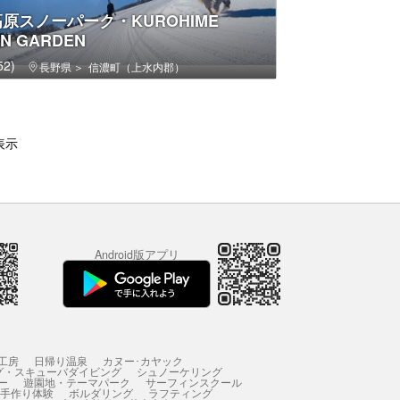
原スノーパーク・KUROHIME
N GARDEN
2)
長野県
信濃町（上水内郡）
表示
Android版アプリ
工房
日帰り温泉
カヌー･カヤック
グ・スキューバダイビング
シュノーケリング
ー
遊園地・テーマパーク
サーフィンスクール
 手作り体験
ボルダリング
ラフティング