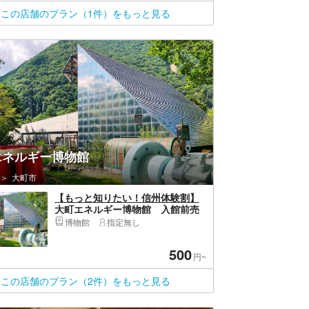
この店舗のプラン（1件）をもっと見る
エネルギー博物館
大町市
【もっと知りたい！信州体験割】
大町エネルギー博物館 入館前売
り電子チケット（クレジット対
博物館
指定無し
応）（11月30日迄有効）
500
円~
この店舗のプラン（2件）をもっと見る