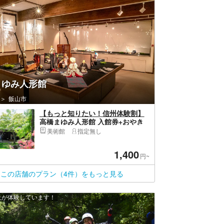
まゆみ人形館
飯山市
【もっと知りたい！信州体験割】
高橋まゆみ人形館 入館券+おやき
とスープの喫茶セット（12月25日
美術館
指定無し
迄有効）
1,400
円~
この店舗のプラン（4件）をもっと見る
以上が体験しています！