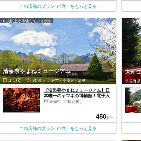
この店舗のプラン（1件）をもっと見る
10 人以上が体験しています！
清泉寮やまねミュージアム
大町
口コミ(2)
山梨県
北杜市・小淵沢・清里
長野県
【清泉寮やまねミュージアム】日
本唯一のヤマネの博物館！電子入
場チケット（入館＋記念ピンバッ
博物館
指定無し
チ）
450
円~
この店舗のプラン（1件）をもっと見る