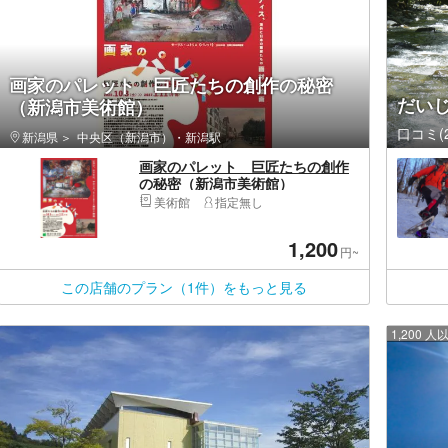
画家のパレット 巨匠たちの創作の秘密
だい
（新潟市美術館）
口コミ(2
新潟県
中央区（新潟市）・新潟駅
画家のパレット 巨匠たちの創作
の秘密（新潟市美術館）
美術館
指定無し
1,200
円~
この店舗のプラン（1件）をもっと見る
1,200