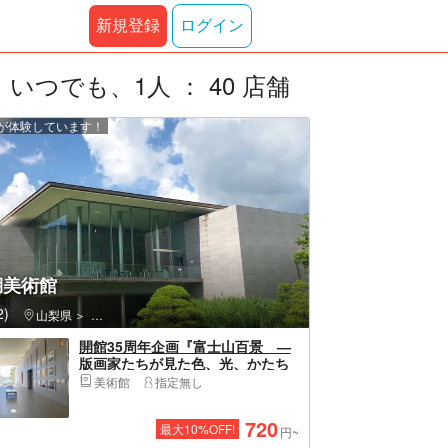
新規登録
ログイン
つでも、1人 ： 40 店舗
上が体験しています！
湖美術館
)
山梨県
富士河口湖町（南都留郡）・河口湖、西湖、精進湖、本栖湖
開館35周年企画『富士山百景 ―
版画家たちが見た色、光、かたち
―』
美術館
指定無し
720
最大
10
%OFF!
円~