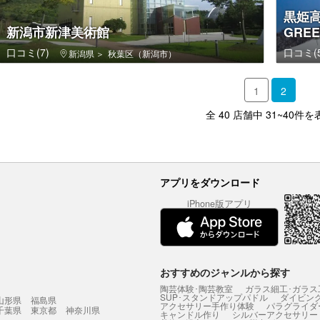
黒姫高
新潟市新津美術館
GREE
口コミ(7)
口コミ(5
新潟県
秋葉区（新潟市）
1
2
全 40 店舗中 31~40件を
アプリをダウンロード
iPhone版アプリ
おすすめのジャンルから探す
陶芸体験･陶芸教室
ガラス細工･ガラス
SUP･スタンドアップパドル
ダイビン
山形県
福島県
アクセサリー手作り体験
パラグライダ
千葉県
東京都
神奈川県
キャンドル作り
シルバーアクセサリー