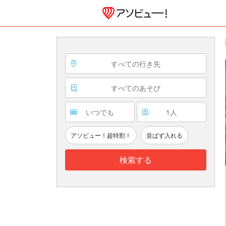
すべての行き先
すべてのあそび
いつでも
1
人
アソビュー！超特割！
並ばず入れる
検索する