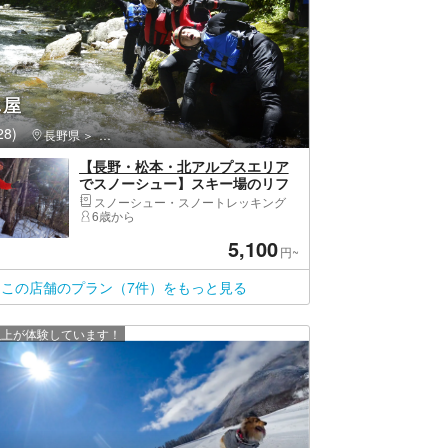
じ屋
8)
長野県
松本市・上高地・乗鞍・白骨
【長野・松本・北アルプスエリア
でスノーシュー】スキー場のリフ
トを使うので登りは簡単♪稜線まで
スノーシュー・スノートレッキング
お手軽アクセス♪360°に渡る感動
6歳から
の眺望♪初心者OK♪下りも楽しく♪
5,100
円~
この店舗のプラン（7件）をもっと見る
 人以上が体験しています！