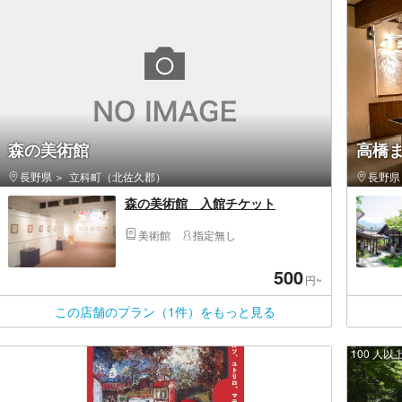
森の美術館
高橋
長野県
立科町（北佐久郡）
長野県
森の美術館 入館チケット
美術館
指定無し
500
円~
この店舗のプラン（1件）をもっと見る
100 人