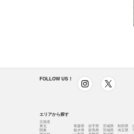
FOLLOW US！
instagram
x
エリアから探す
北海道
東北
青森県
岩手県
宮城県
秋田県
関東
栃木県
群馬県
茨城県
埼玉県
甲信越
山梨県
長野県
新潟県