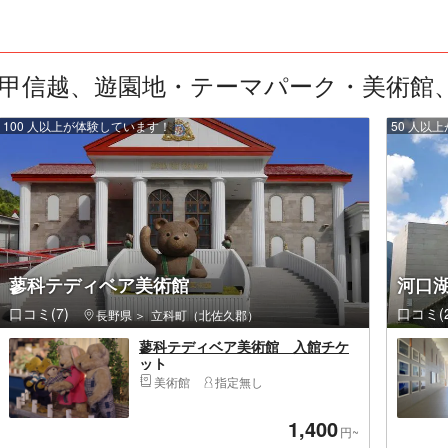
甲信越、遊園地・テーマパーク・美術館、い
100 人以上が体験しています！
50 人以
蓼科テディベア美術館
河口
口コミ(7)
口コミ(2
長野県
立科町（北佐久郡）
蓼科テディベア美術館 入館チケ
ット
美術館
指定無し
1,400
円~