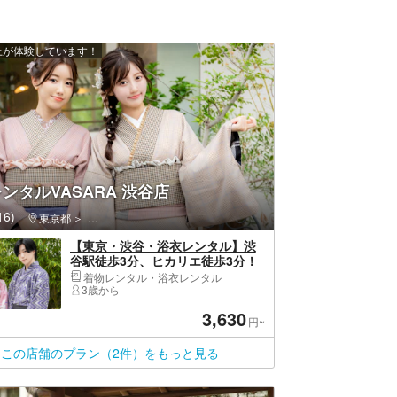
以上が体験しています！
ンタルVASARA 渋谷店
6)
東京都
渋谷区・原宿・恵比寿・代官山
【東京・渋谷・浴衣レンタル】渋
谷駅徒歩3分、ヒカリエ徒歩3分！
ヘアセット付き！花火大会や夏祭
着物レンタル・浴衣レンタル
りにも！浴衣一式レンタル＆着付
3歳から
けプラン！
3,630
円~
この店舗のプラン（2件）をもっと見る