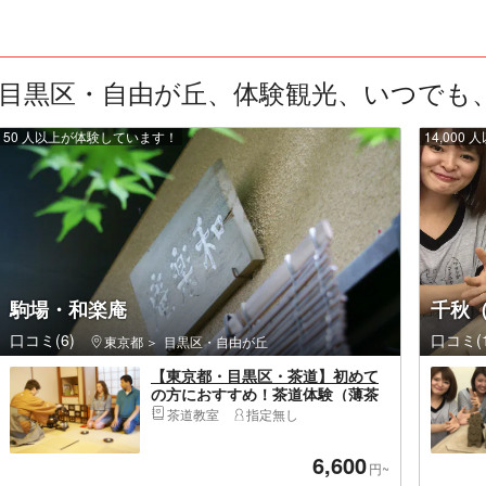
目黒区・自由が丘、体験観光、いつでも、1
50 人以上が体験しています！
14,00
駒場・和楽庵
千秋
口コミ(6)
口コミ(1
東京都
目黒区・自由が丘
【東京都・目黒区・茶道】初めて
の方におすすめ！茶道体験（薄茶
＋千菓子付き）
茶道教室
指定無し
6,600
円~