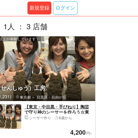
新規登録
ログイン
人 ： 3 店舗
0 人以上が体験しています！
（せんしゅう）工房
,231)
東京都
目黒区・自由が丘
【東京・中目黒・手びねり】陶芸
で守り神のシーサーを作ろう☆東
京で沖縄気分！
シーサー作り
6歳から
4,200
円~