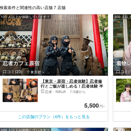
検索条件と関連性の高い店舗 7 店舗
100 人以上が体験しています！
300 人
忍者カフェ原宿
着物レ
口コミ(23)
口コミ(1
東京都
渋谷区・原宿・恵比寿・代官山
【東京・原宿・忍者体験】忍者修
行とご飯が楽しめる！忍者体験 半
蔵コース
忍者・NINJA
3歳から
5,500
円~
この店舗のプラン（4件）をもっと見る
100 人以上が体験しています！