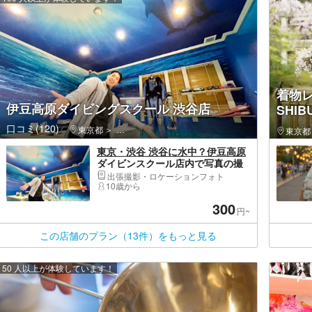
着物レン
伊豆高原ダイビングスクール 渋谷店
SHIBU
口コミ(120)
東京都
渋谷区・原宿・恵比寿・代官山
東京都
東京・渋谷 渋谷に水中？伊豆高原
ダイビンスクール店内で写真の撮
影会！
出張撮影・ロケーションフォト
10歳から
300
円~
この店舗のプラン（13件）をもっと見る
50 人以上が体験しています！