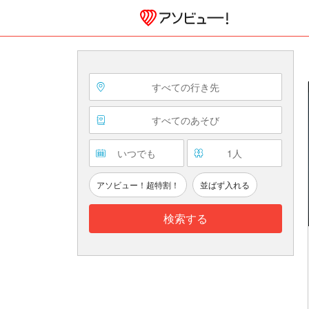
すべての行き先
すべてのあそび
いつでも
1
人
アソビュー！超特割！
並ばず入れる
検索する