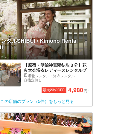
タルSHIBUI / Kimono Rental
I
渋谷区・原宿・恵比寿・代官山
【原宿・明治神宮駅徒歩３分】花
火大会浴衣レディースレンタルプ
ラン｜浴衣一式レンタル＆着付け&
着物レンタル・浴衣レンタル
ヘアアレンジプラン！
指定無し
4,980
最大
23
%OFF!
円~
この店舗のプラン（5件）をもっと見る