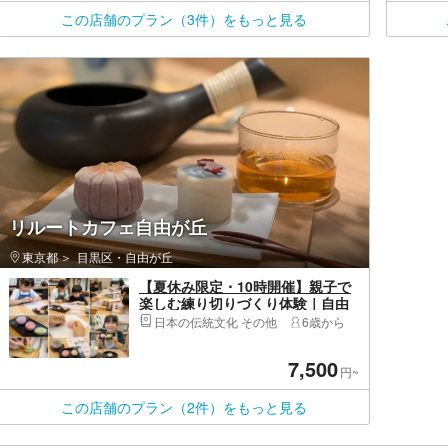
この店舗のプラン（3件）をもっと見る
リルートカフェ自由が丘
東京都
目黒区・自由が丘
【夏休み限定・10時開催】親子で
楽しむ練り切りづくり体験｜自由
が丘・認定講師がサポート
日本の伝統文化 その他
6歳から
7,500
円~
この店舗のプラン（2件）をもっと見る