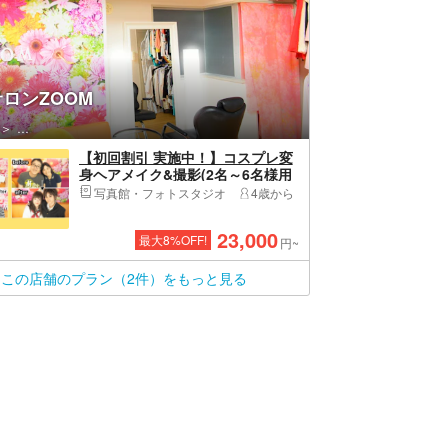
ロンZOOM
渋谷区・原宿・恵比寿・代官山
【初回割引 実施中！】コスプレ変
身ヘアメイク&撮影(2名～6名様用
プラン)＜ウィッグや衣装は全て無
写真館・フォトスタジオ
4歳から
料！！＞お友達同士・カップル・
ファミリーにおすすめ！
23,000
最大
8
%OFF!
円~
この店舗のプラン（2件）をもっと見る