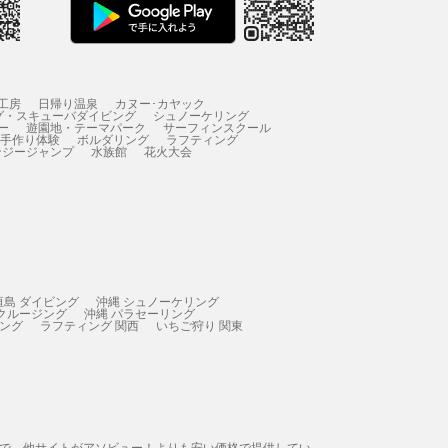
工房
日帰り温泉
カヌー･カヤック
グ・スキューバダイビング
シュノーケリング
ー
遊園地・テーマパーク
サーフィンスクール
 手作り体験
ボルダリング
ラフティング
ンジージャンプ
水族館
花火大会
垣島 ダイビング
沖縄 シュノーケリング
 クルージング
沖縄 パラセーリング
ィング
ラフティング 関西
いちご狩り 関東
態で、他サイトがアソビュー！よりも安い価格で提供してい