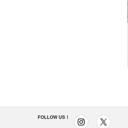
FOLLOW US！
instagram
x