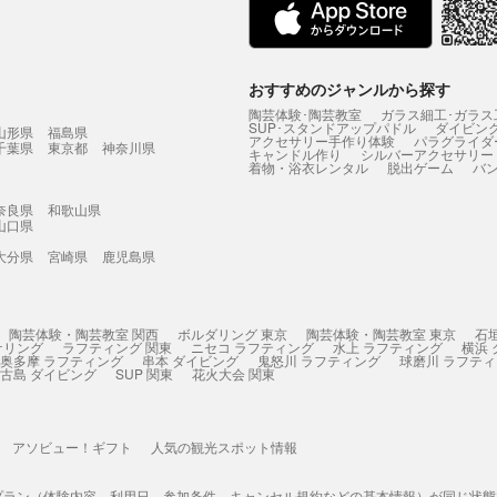
おすすめのジャンルから探す
陶芸体験･陶芸教室
ガラス細工･ガラス
SUP･スタンドアップパドル
ダイビン
山形県
福島県
アクセサリー手作り体験
パラグライダ
千葉県
東京都
神奈川県
キャンドル作り
シルバーアクセサリー
着物・浴衣レンタル
脱出ゲーム
バ
奈良県
和歌山県
山口県
大分県
宮崎県
鹿児島県
陶芸体験・陶芸教室 関西
ボルダリング 東京
陶芸体験・陶芸教室 東京
石
ケリング
ラフティング 関東
ニセコ ラフティング
水上 ラフティング
横浜
奥多摩 ラフティング
串本 ダイビング
鬼怒川 ラフティング
球磨川 ラフテ
古島 ダイビング
SUP 関東
花火大会 関東
アソビュー！ギフト
人気の観光スポット情報
プラン（体験内容、利用日、参加条件、キャンセル規約などの基本情報）が同じ状