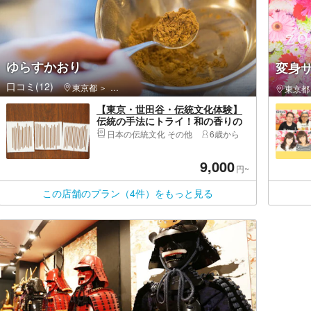
ゆらすかおり
変身サ
口コミ(12)
東京都
渋谷区・原宿・恵比寿・代官山
東京都
【東京・世田谷・伝統文化体験】
伝統の手法にトライ！和の香りの
線香作り
日本の伝統文化 その他
6歳から
9,000
円~
この店舗のプラン（4件）をもっと見る