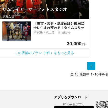
サムライアーマーフォトスタジオ
東京都
渋谷区・原宿・恵比寿・代官山
【東京・渋谷・武道体験】戦国武
士に生まれ変わる！タイムスリッ
プ甲冑撮影体験
武術・武士道
5歳から
30,000
円~
この店舗のプラン（1件）をもっと見る
1
全 10 店舗中 1~10件を
アプリをダウンロード
iPhone版アプリ