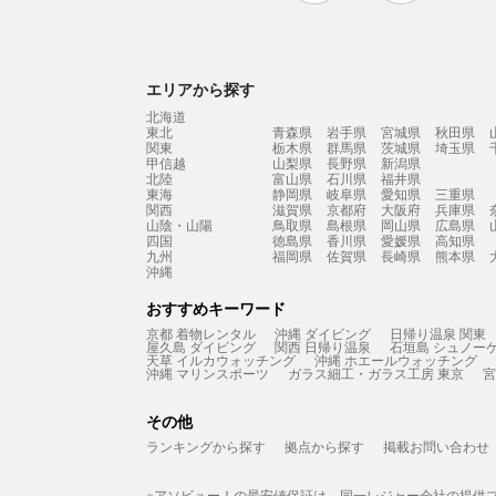
エリアから探す
北海道
東北
青森県
岩手県
宮城県
秋田県
関東
栃木県
群馬県
茨城県
埼玉県
甲信越
山梨県
長野県
新潟県
北陸
富山県
石川県
福井県
東海
静岡県
岐阜県
愛知県
三重県
関西
滋賀県
京都府
大阪府
兵庫県
山陰・山陽
鳥取県
島根県
岡山県
広島県
四国
徳島県
香川県
愛媛県
高知県
九州
福岡県
佐賀県
長崎県
熊本県
沖縄
おすすめキーワード
京都 着物レンタル
沖縄 ダイビング
日帰り温泉 関東
屋久島 ダイビング
関西 日帰り温泉
石垣島 シュノー
天草 イルカウォッチング
沖縄 ホエールウォッチング
沖縄 マリンスポーツ
ガラス細工・ガラス工房 東京
宮
その他
ランキングから探す
拠点から探す
掲載お問い合わせ
※アソビュー！の最安値保証は、同一レジャー会社の提供