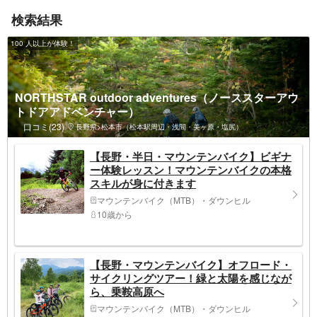
検索結果
100 人以上が体験！
NORTHSTAR outdoor adventures（ノーススターアウ
トドアアドベンチャー）
口コミ(23)
長野県>松本市（松本駅周辺・浅間・美ヶ原・塩尻）
【長野・半日・マウンテンバイク】ビギナ
ー体験レッスン！マウンテンバイクの本格
スキルが身に付きます
マウンテンバイク（MTB）・ダウンヒル
10歳から
【長野・マウンテンバイク】オフロード・
サイクリングツアー！緑と太陽を感じなが
ら、乗鞍高原へ
マウンテンバイク（MTB）・ダウンヒル