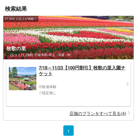
検索結果
37,500 人以上が体験！
牧歌の里
口コミ(1,288)
岐阜県>郡上・美濃・関
7/18～11/23【100円割引】牧歌の里入園チ
ケット
牧場体験
指定無し
店舗のプランをすべて見る(4)
1