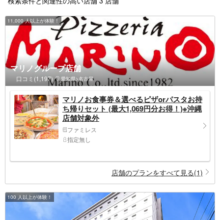
検索条件と関連性の高い店舗 3 店舗
11,000 人以上が体験！
マリノグループ店舗
口コミ(1,197)
愛知県>名古屋
マリノお食事券＆選べるピザorパスタお持
ち帰りセット (最大1,069円分お得！)※沖縄
店舗対象外
ファミレス
指定無し
店舗のプランをすべて見る(1)
100 人以上が体験！