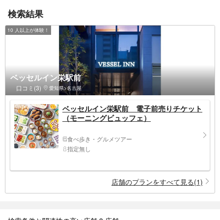
検索結果
10 人以上が体験！
ベッセルイン栄駅前
口コミ(3)
愛知県>名古屋
ベッセルイン栄駅前 電子前売りチケット
（モーニングビュッフェ）
食べ歩き・グルメツアー
指定無し
店舗のプランをすべて見る(1)