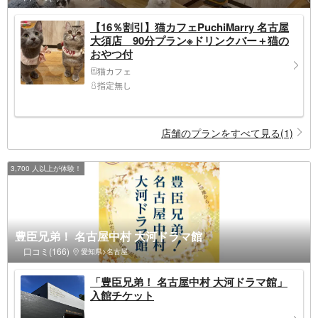
【16％割引】猫カフェPuchiMarry 名古屋
大須店 90分プラン※ドリンクバー＋猫の
おやつ付
猫カフェ
指定無し
店舗のプランをすべて見る(1)
3,700 人以上が体験！
豊臣兄弟！ 名古屋中村 大河ドラマ館
口コミ(166)
愛知県>名古屋
「豊臣兄弟！ 名古屋中村 大河ドラマ館」
入館チケット