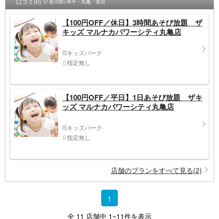
口コミ(0)
香川県>琴平・丸亀・坂出
【100円OFF／休日】3時間あそび放題 ザ
キッズ マルナカパワーシティ丸亀店
キッズパーク
指定無し
【100円OFF／平日】1日あそび放題 ザキ
ッズ マルナカパワーシティ丸亀店
キッズパーク
指定無し
店舗のプランをすべて見る(2)
1
全 11 店舗中 1~11件を表示