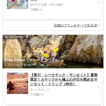
ガラス工房・ガラス細工
6歳から
店舗のプランをすべて見る(2)
100 人以上が体験！
Free Cloud（フリークラウド）
口コミ(0)
香川県>琴平・丸亀・坂出
【香川・シーカヤック・サンセット】夏期
限定！カヤックから極上の夕日を眺めるサ
ンセット・トリップ（90分）
シーカヤック
12歳から