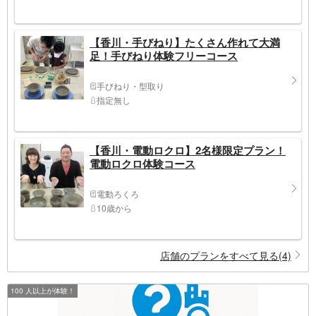
【香川・手びねり】たくさん作れて大満
足！手びねり体験フリーコース
手びねり・型取り
指定無し
【香川・電動ロクロ】2名様限定プラン！
電動ロクロ体験コース
電動ろくろ
10歳から
店舗のプランをすべて見る(4)
100 人以上が体験！