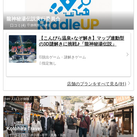
龍神秘湯伝説実行委員会
口コミ(4)
静岡県>中伊豆
【こんぴら温泉×なぞ解き】マップ連動型
の3D謎解きに挑戦♪「龍神秘湯伝説」
脱出ゲーム・謎解きゲーム
指定無し
店舗のプランをすべて見る(91)
100 人以上が体験！
Kotohira Travel
口コミ(7)
香川県>琴平・丸亀・坂出