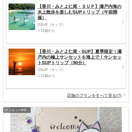
【香川・みとよ仁尾・ＳＵＰ】瀬戸内海の
水上散歩を楽しむSUPトリップ（午前開
催）
SUP（サップ）
12歳から
【香川・みとよ仁尾・SUP】夏季限定！瀬
戸内の極上サンセットを海上で！サンセッ
トSUPトリップ（90分）
SUP（サップ）
12歳から
店舗のプランをすべて見る(7)
50 人以上が体験！