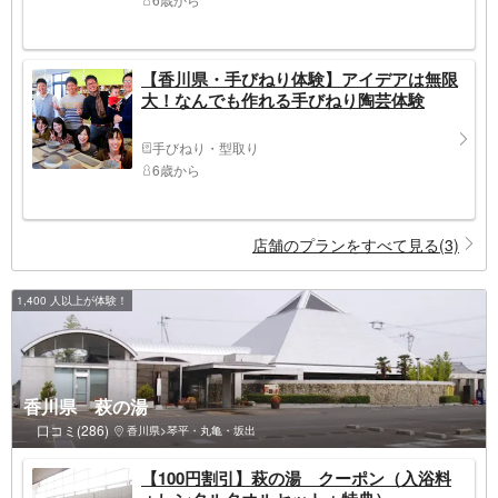
【香川県・手びねり体験】アイデアは無限
大！なんでも作れる手びねり陶芸体験
手びねり・型取り
6歳から
店舗のプランをすべて見る(3)
1,400 人以上が体験！
香川県 萩の湯
口コミ(286)
香川県>琴平・丸亀・坂出
【100円割引】萩の湯 クーポン（入浴料