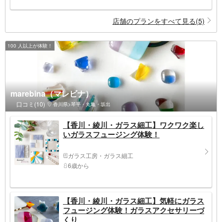
店舗のプランをすべて見る(5)
100 人以上が体験！
marebina（マレビナ）
口コミ(10)
香川県>琴平・丸亀・坂出
【香川・綾川・ガラス細工】ワクワク楽し
いガラスフュージング体験！
ガラス工房・ガラス細工
6歳から
【香川・綾川・ガラス細工】気軽にガラス
フュージング体験！ガラスアクセサリーづ
くり