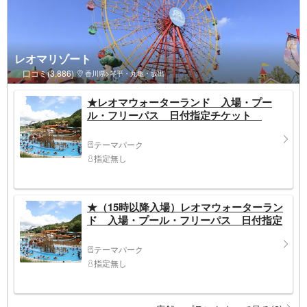
レオマリゾート
口コミ(3,886)
香川県>琴平・丸亀・坂出
★レオマウォーターランド 入場・プー
ル・フリーパス 日付指定チケット
テーマパーク
指定無し
★（15時以降入場）レオマウォーターラン
ド 入場・プール・フリーパス 日付指定
テーマパーク
指定無し