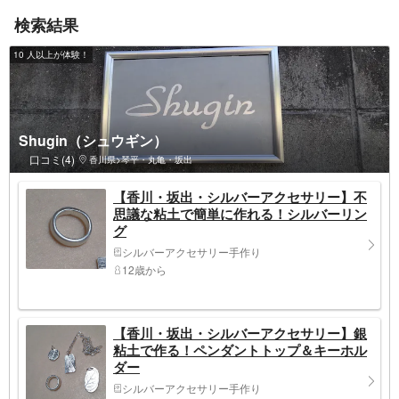
検索結果
10 人以上が体験！
Shugin（シュウギン）
口コミ(4)
香川県>琴平・丸亀・坂出
【香川・坂出・シルバーアクセサリー】不
思議な粘土で簡単に作れる！シルバーリン
グ
シルバーアクセサリー手作り
12歳から
【香川・坂出・シルバーアクセサリー】銀
粘土で作る！ペンダントトップ＆キーホル
ダー
シルバーアクセサリー手作り