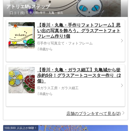
アトリエMyステップ
口コミ(6)
香川県>琴平・丸亀・坂出
【香川・丸亀・手作りフォトフレーム】思
い出の写真を飾ろう。グラスアートフォト
フレーム作り1個
手作り写真立て・フォトフレーム
8歳から
【香川・丸亀・ガラス細工】丸亀城から徒
歩約5分！グラスアートコースター作り（2
個）
ガラス工房・ガラス細工
8歳から
店舗のプランをすべて見る(2)
103,500 人以上が体験！