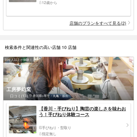
12歳から
店舗のプランをすべて見る(2)
検索条件と関連性の高い店舗 10 店舗
300 人以上が体験！
工房夢幻窯
口コミ(13)
香川県>琴平・丸亀・坂出
【香川・手びねり】陶芸の楽しさを味わお
う！手びねり体験コース
手びねり・型取り
指定無し