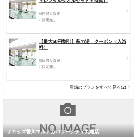
＋レンタルタオルセット＋特典）
日帰り温泉
指定無し
【最大50円割引】萩の湯 クーポン（入浴
料）
日帰り温泉
指定無し
店舗のプランをすべて見る(2)
ザキッズ香川マルナカパワーシティ丸亀店