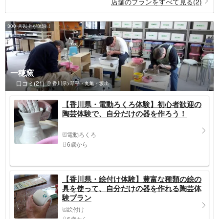
店舗のプランをすべて見る(2)
300 人以上が体験！
一穂窯
口コミ(21)
香川県>琴平・丸亀・坂出
【香川県・電動ろくろ体験】初心者歓迎の
陶芸体験で、自分だけの器を作ろう！
電動ろくろ
6歳から
【香川県・絵付け体験】豊富な種類の絵の
具を使って、自分だけの器を作れる陶芸体
験プラン
絵付け
6歳から