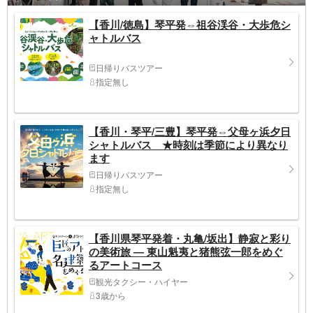
【香川/徳島】琴平発⇔祖谷渓谷・大歩危シ
ャトルバス
日帰りバスツアー
指定無し
【香川・琴平/三豊】琴平発⇔父母ヶ浜夕日
シャトルバス ★時刻は季節により異なり
ます
日帰りバスツアー
指定無し
【香川県琴平発着・丸亀/坂出】静寂と彩り
の美術旅 ― 東山魁夷と猪熊弦一郎をめぐ
るアートコース
観光タクシー・ハイヤー
3歳から