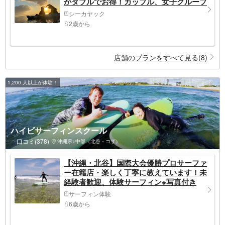
がダブルでお得！カップル、女子グループ
に大人気！ツアー画像プレゼント！比謝川
シーカヤック
サンセットカヤック
2歳から
店舗のプランをすべて見る(8)
1,200 人以上が体験！
ハイビサーフィンスクール
口コミ(378)
沖縄県>中部（北谷・コザ）
【沖縄・北谷】国際大会優勝プロサーファ
ー在籍店・楽しく丁寧に教えています！未
経験者歓迎、体験サーフィン※写真付き
サーフィン体験
6歳から