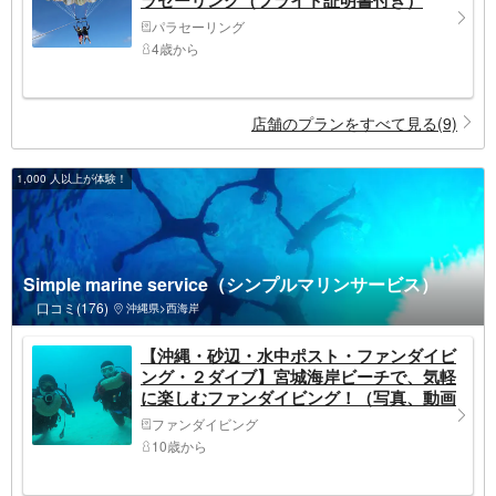
パラセーリング
4歳から
店舗のプランをすべて見る(9)
1,000 人以上が体験！
Simple marine service（シンプルマリンサービス）
口コミ(176)
沖縄県>西海岸
【沖縄・砂辺・水中ポスト・ファンダイビ
ング・２ダイブ】宮城海岸ビーチで、気軽
に楽しむファンダイビング！（写真、動画
撮影付き）
ファンダイビング
10歳から