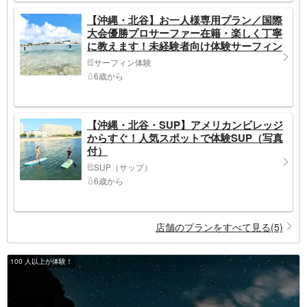
【沖縄・北谷】お一人様専用プラン／国際
大会優勝プロサーファー在籍・楽しく丁寧
に教えます！未経験者向け体験サーフィン
※写真付き
サーフィン体験
6歳から
【沖縄・北谷・SUP】アメリカンビレッジ
からすぐ！人気スポットで体験SUP（写真
付）
SUP（サップ）
6歳から
店舗のプランをすべて見る(5)
100 人以上が体験！