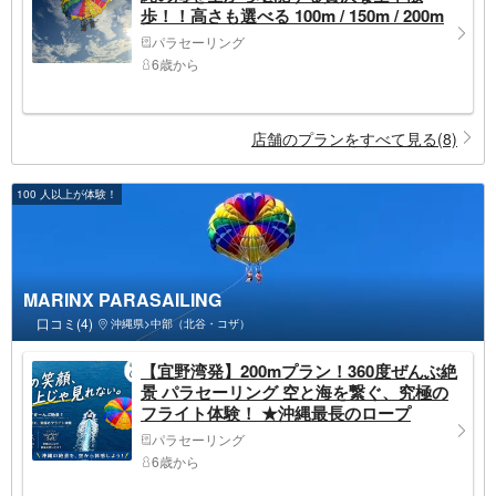
歩！！高さも選べる 100m / 150m / 200m
パラセーリング
6歳から
店舗のプランをすべて見る(8)
100 人以上が体験！
MARINX PARASAILING
口コミ(4)
沖縄県>中部（北谷・コザ）
【宜野湾発】200mプラン！360度ぜんぶ絶
景 パラセーリング 空と海を繋ぐ、究極の
フライト体験！ ★沖縄最長のロープ
200m★
パラセーリング
6歳から