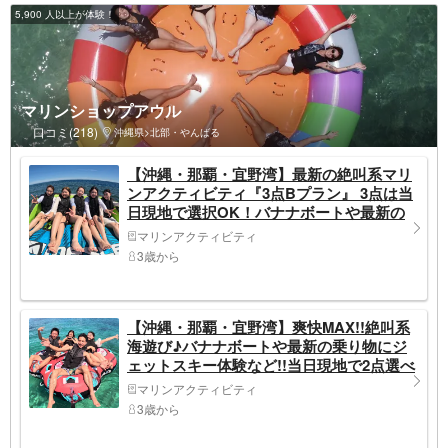
5,900 人以上が体験！
マリンショップアウル
口コミ(218)
沖縄県>北部・やんばる
【沖縄・那覇・宜野湾】最新の絶叫系マリ
ンアクティビティ『3点Bプラン』 3点は当
日現地で選択OK！バナナボートや最新の
乗り物がいっぱい♪
マリンアクティビティ
3歳から
【沖縄・那覇・宜野湾】爽快MAX!!絶叫系
海遊び♪バナナボートや最新の乗り物にジ
ェットスキー体験など!!当日現地で2点選べ
る大人気プラン『Aプラン♪』
マリンアクティビティ
3歳から