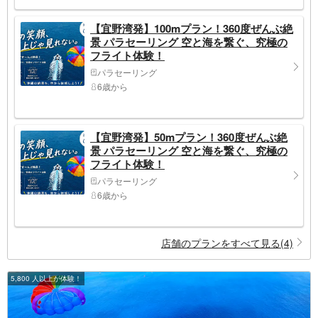
【宜野湾発】100mプラン！360度ぜんぶ絶
景 パラセーリング 空と海を繋ぐ、究極の
フライト体験！
パラセーリング
6歳から
【宜野湾発】50mプラン！360度ぜんぶ絶
景 パラセーリング 空と海を繋ぐ、究極の
フライト体験！
パラセーリング
6歳から
店舗のプランをすべて見る(4)
5,800 人以上が体験！