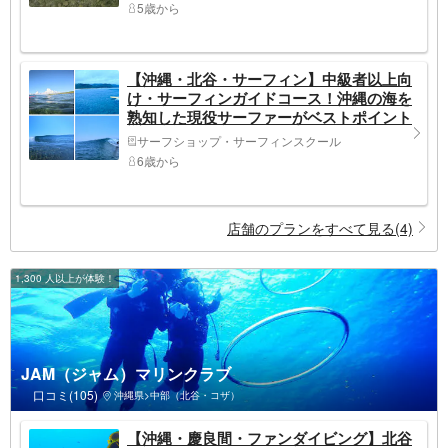
5歳から
【沖縄・北谷・サーフィン】中級者以上向
け・サーフィンガイドコース！沖縄の海を
熟知した現役サーファーがベストポイント
へご案内！
サーフショップ・サーフィンスクール
6歳から
店舗のプランをすべて見る(4)
1,300 人以上が体験！
JAM（ジャム）マリンクラブ
口コミ(105)
沖縄県>中部（北谷・コザ）
【沖縄・慶良間・ファンダイビング】北谷