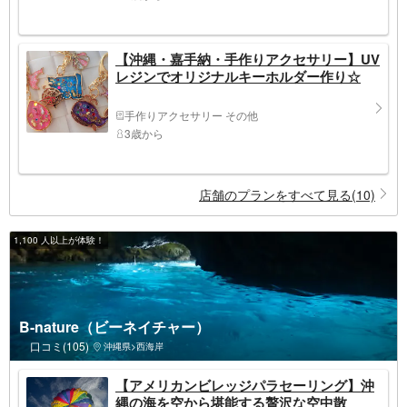
【沖縄・嘉手納・手作りアクセサリー】UV
レジンでオリジナルキーホルダー作り☆
手作りアクセサリー その他
3歳から
店舗のプランをすべて見る(10)
1,100 人以上が体験！
B-nature（ビーネイチャー）
口コミ(105)
沖縄県>西海岸
【アメリカンビレッジパラセーリング】沖
縄の海を空から堪能する贅沢な空中散