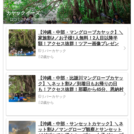
カヤックイーズ
口コミ(174)
沖縄県>中部（北谷・コザ）
【沖縄・中部・マングローブカヤック】＼
家族割♪／お子様1人無料！2人目以降半
額！アクセス抜群！ツアー画像プレゼン
ト！比謝川マングローブカヤック
リバーカヤック
2歳から
【沖縄・中部・比謝川マングローブカヤッ
ク】＼ネット割♪／到着日もお帰りの日
も！アクセス抜群！那覇から45分、恩納村
から20分！ツアー画像プレゼント！比謝川
リバーカヤック
マングローブカヤック
2歳から
【沖縄・中部・サンセットカヤック】＼ネ
ット割♪／マングローブ観察とサンセット