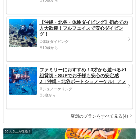
【沖縄・北谷・体験ダイビング】初めての
方大歓迎！フルフェイスで安心ダイビン
グ！
体験ダイビング
10歳から
ファミリーにおすすめ！3才から遊べる♪1
組貸切・SUPでお子様も安心の安定感
♪［沖縄・北谷ボートシュノーケル］アメ
リカンビレッジ近く沢山の魚や珊瑚！準備
シュノーケリング
するのは水着だけ！写真無料
5歳から
店舗のプランをすべて見る(4)
50 人以上が体験！