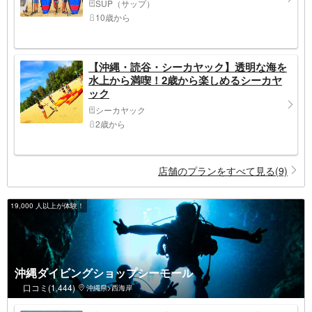
SUP（サップ）
10歳から
【沖縄・読谷・シーカヤック】透明な海を
水上から満喫！2歳から楽しめるシーカヤ
ック
シーカヤック
2歳から
店舗のプランをすべて見る(9)
19,000 人以上が体験！
沖縄ダイビングショップシーモール
口コミ(1,444)
沖縄県>西海岸