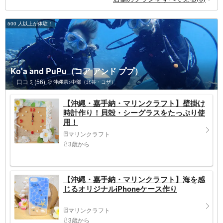
500 人以上が体験！
Ko'a and PuPu（コア アンド ププ）
口コミ(56)
沖縄県>中部（北谷・コザ）
【沖縄・嘉手納・マリンクラフト】壁掛け
時計作り！貝殻・シーグラスをたっぷり使
用！
マリンクラフト
3歳から
【沖縄・嘉手納・マリンクラフト】海を感
じるオリジナルiPhoneケース作り
マリンクラフト
3歳から