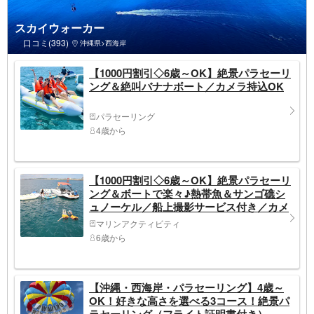
スカイウォーカー
口コミ(393)
沖縄県>西海岸
【1000円割引◇6歳～OK】絶景パラセーリ
ング＆絶叫バナナボート／カメラ持込OK
パラセーリング
4歳から
【1000円割引◇6歳～OK】絶景パラセーリ
ング＆ボートで楽々♪熱帯魚＆サンゴ礁シ
ュノーケル／船上撮影サービス付き／カメ
ラ持込OK♪
マリンアクティビティ
6歳から
【沖縄・西海岸・パラセーリング】4歳～
OK！好きな高さを選べる3コース！絶景パ
ラセーリング（フライト証明書付き）