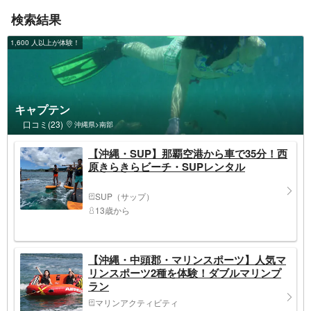
検索結果
1,600 人以上が体験！
キャプテン
口コミ(23)
沖縄県>南部
【沖縄・SUP】那覇空港から車で35分！西
原きらきらビーチ・SUPレンタル
SUP（サップ）
13歳から
【沖縄・中頭郡・マリンスポーツ】人気マ
リンスポーツ2種を体験！ダブルマリンプ
ラン
マリンアクティビティ