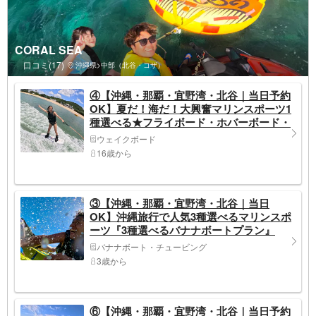
CORAL SEA
口コミ(17)
沖縄県>中部（北谷・コザ）
④【沖縄・那覇・宜野湾・北谷｜当日予約
OK】夏だ！海だ！大興奮マリンスポーツ1
種選べる★フライボード・ホバーボード・
ウェイクボード体験♪
ウェイクボード
16歳から
③【沖縄・那覇・宜野湾・北谷｜当日
OK】沖縄旅行で人気3種選べるマリンスポ
ーツ『3種選べるバナナボートプラン』
GoPro無料・撮影データ即日お渡し！
バナナボート・チュービング
3歳から
⑥【沖縄・那覇・宜野湾・北谷｜当日予約