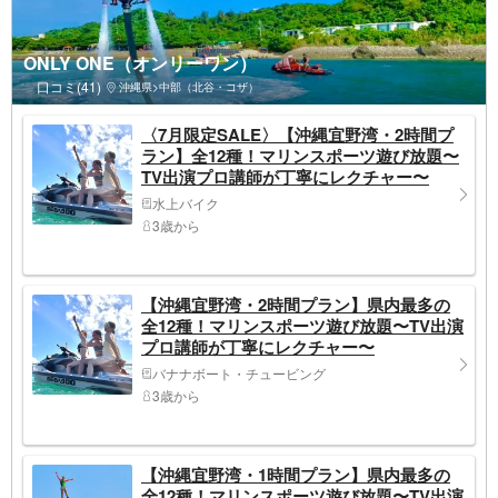
ONLY ONE（オンリーワン）
口コミ(41)
沖縄県>中部（北谷・コザ）
〈7月限定SALE〉【沖縄宜野湾・2時間プ
ラン】全12種！マリンスポーツ遊び放題〜
TV出演プロ講師が丁寧にレクチャー〜
水上バイク
3歳から
【沖縄宜野湾・2時間プラン】県内最多の
全12種！マリンスポーツ遊び放題〜TV出演
プロ講師が丁寧にレクチャー〜
バナナボート・チュービング
3歳から
【沖縄宜野湾・1時間プラン】県内最多の
全12種！マリンスポーツ遊び放題〜TV出演