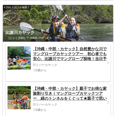
4,200 人以上が体験！
比謝川カヤック
口コミ(580)
沖縄県>中部（北谷・コザ）
【沖縄・中部・カヤック】自然豊かな川で
マングローブカヤックツアー 初心者でも
安心、比謝川でマングローブ探検！当日予
約OK！お子様でも楽しめる★更衣室シャ
リバーカヤック
ワー室完備★
2歳から
【沖縄・中部・カヤック】親子でお得な家
族割り引き！マングローブカヤックツア
ー 緑のトンネルをくぐって★親子で思い
出作り・水上探検
リバーカヤック
2歳から