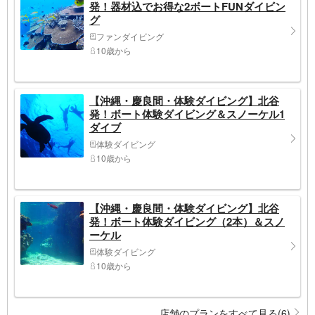
発！器材込でお得な2ボートFUNダイビン
グ
ファンダイビング
10歳から
【沖縄・慶良間・体験ダイビング】北谷
発！ボート体験ダイビング＆スノーケル1
ダイブ
体験ダイビング
10歳から
【沖縄・慶良間・体験ダイビング】北谷
発！ボート体験ダイビング（2本）＆スノ
ーケル
体験ダイビング
10歳から
店舗のプランをすべて見る(6)