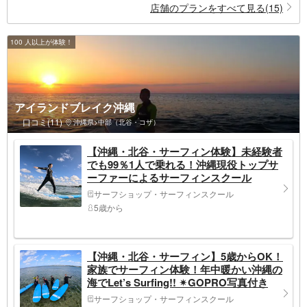
店舗のプランをすべて見る(15)
100 人以上が体験！
アイランドブレイク沖縄
口コミ(11)
沖縄県>中部（北谷・コザ）
【沖縄・北谷・サーフィン体験】未経験者
でも99％1人で乗れる！沖縄現役トップサ
ーファーによるサーフィンスクール
✴︎GOPRO写真付き
サーフショップ・サーフィンスクール
5歳から
【沖縄・北谷・サーフィン】5歳からOK！
家族でサーフィン体験！年中暖かい沖縄の
海でLet’s Surfing!! ✴︎GOPRO写真付き
サーフショップ・サーフィンスクール