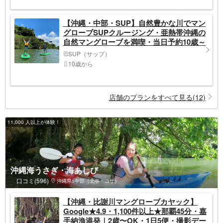
【沖縄・中部・SUP】自然豊かな川でマン
グローブSUPクルージング・亜熱帯沖縄の
自然マングローブを満喫・当日予約10歳～
OK★那覇等からアクセス抜群★トイレ更
SUP（サップ）
衣室完備
10歳から
店舗のプランをすべて見る(12)
11,000 人以上が体験！
沖縄海うさぎ・海あしび
口コミ(596)
沖縄県>中部（北谷・コザ）
【沖縄・比謝川マングローブカヤック】
Google★4.9・1,100件以上★那覇45分・嘉
手納漁港発｜2歳〜OK・1日5便・撮影デー