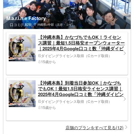
M.a.r.i.n.e Factory
口コミ(1,828)
沖縄県>中部（北谷・コザ）
【沖縄本島】かなづちでもOK！ライセン
ス講習｜最短1.5日格安オープンウォーター
｜2025年4月Google口コミ数「沖縄ダイビ
ング」第1位
ダイビングライセンス取得（Cカード取得）
15歳から
【沖縄本島】到着当日参加OK｜かなづち
でもOK！最短1.5日格安ライセンス講習｜
2025年4月Google口コミ数「沖縄ダイビン
グ」第1位
ダイビングライセンス取得（Cカード取得）
15歳から
店舗のプランをすべて見る(12)