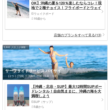
OK】沖縄の夏を120％楽しむならコレ！現
地で２種チョイス！フライボードとウェイ
クボードが両方楽しめる体験プラン♪
ウェイクボード
16歳から
店舗のプランをすべて見る(13)
2,600 人以上が体験！
サーフサイドサービス ハイサイ
口コミ(709)
沖縄県>中部（北谷・コザ）
【沖縄・北谷・SUP】最大12時間SUPボー
ドレンタル！自由気ままに、沖縄の海を大
満喫しよう
SUP（サップ）
5歳から