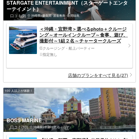
STARGATE ENTERTAINMENT（スターゲートエンタ
ーテイメント）
口コミ(9)
沖縄県>慶良間･渡嘉敷島･座間味島
＜沖縄・宜野湾＞選べるphoto＋クルージ
ング～オールインクルーブ～食事、遊び、
撮影付～1組２名～チャータークルーズ
クルージング・船上パーティー
指定無し
店舗のプランをすべて見る(27)
100 人以上が体験！
BOSS MARINE
口コミ(10)
沖縄県>中部（北谷・コザ）