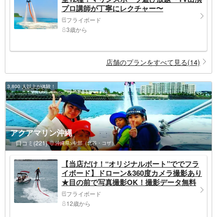
プロ講師が丁寧にレクチャー〜
フライボード
3歳から
店舗のプランをすべて見る(14)
3,800 人以上が体験！
アクアマリン沖縄
口コミ(221)
沖縄県>中部（北谷・コザ）
【当店だけ！“オリジナルボート”ででフラ
イボード】ドローン&360度カメラ撮影あり
★目の前で写真撮影OK！撮影データ無料
プレゼント★
フライボード
12歳から