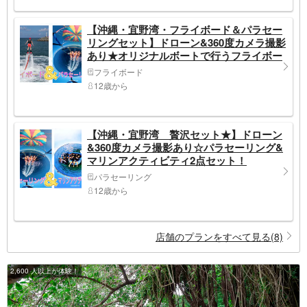
【沖縄・宜野湾・フライボード＆パラセー
リングセット】ドローン&360度カメラ撮影
あり★オリジナルボートで行うフライボー
ド＆気分爽快パラセーリング！撮影データ
フライボード
無料プレゼント★
12歳から
【沖縄・宜野湾 贅沢セット★】ドローン
&360度カメラ撮影あり☆パラセーリング&
マリンアクティビティ2点セット！
パラセーリング
12歳から
店舗のプランをすべて見る(8)
2,600 人以上が体験！