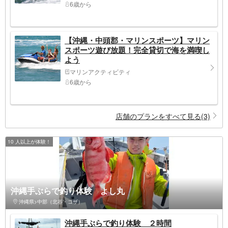
6歳から
【沖縄・中頭郡・マリンスポーツ】マリン
スポーツ遊び放題！完全貸切で海を満喫し
よう
マリンアクティビティ
6歳から
店舗のプランをすべて見る(3)
10 人以上が体験！
沖縄手ぶらで釣り体験 よし丸
沖縄県>中部（北谷・コザ）
沖縄手ぶらで釣り体験 ２時間