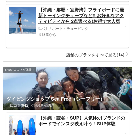
【沖縄・那覇・宜野湾】フライボードに最
新トーイングチューブなど!! お好きなアク
ティビティから 2点選べる!お得で大人気
『Cプラン ♪』
バナナボート・チュービング
18歳から
店舗のプランをすべて見る(14)
4,400 人以上が体験！
ダイビングショップ Sea Free（シーフリー）
口コミ(942)
沖縄県>西海岸
【沖縄・読谷・SUP】人気No.1ブランドの
ボードでインスタ映え叶う！SUP体験