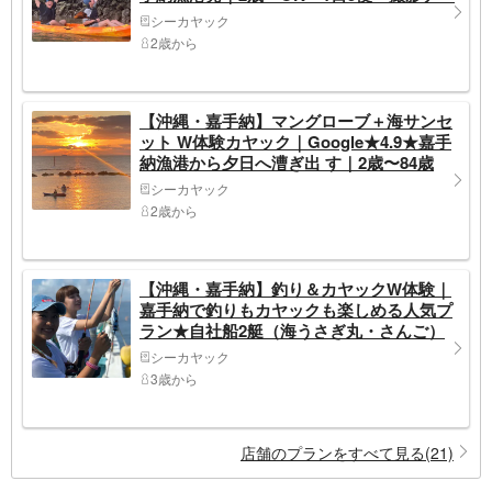
タ無料・温水シャワーあり
シーカヤック
2歳から
【沖縄・嘉手納】マングローブ＋海サンセ
ット W体験カヤック｜Google★4.9★嘉手
納漁港から夕日へ漕ぎ出 す｜2歳〜84歳
OK・撮影データ無料・当日予約◎
シーカヤック
2歳から
【沖縄・嘉手納】釣り＆カヤックW体験｜
嘉手納で釣りもカヤックも楽しめる人気プ
ラン★自社船2艇（海うさぎ丸・さんご）
で出航★釣った魚は食堂で調理OK★3歳〜
シーカヤック
可・写真データ無料
3歳から
店舗のプランをすべて見る(21)