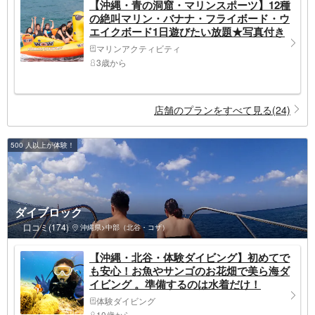
【沖縄・青の洞窟・マリンスポーツ】12種
の絶叫マリン・バナナ・フライボード・ウ
エイクボード1日遊びたい放題★写真付き
マリンアクティビティ
3歳から
店舗のプランをすべて見る(24)
500 人以上が体験！
ダイブロック
口コミ(174)
沖縄県>中部（北谷・コザ）
【沖縄・北谷・体験ダイビング】初めてで
も安心！お魚やサンゴのお花畑で美ら海ダ
イビング 。準備するのは水着だけ！
体験ダイビング
10歳から