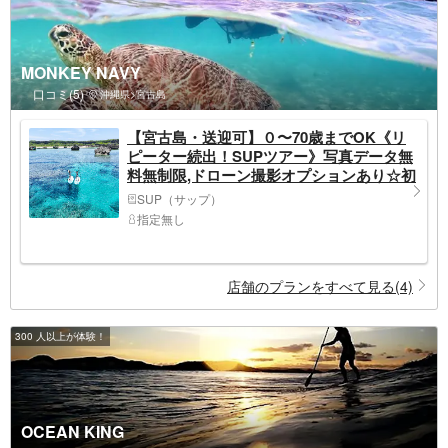
MONKEY NAVY
口コミ(5)
沖縄県>宮古島
【宮古島・送迎可】０〜70歳までOK《リ
ピーター続出！SUPツアー》写真データ無
料無制限,ドローン撮影オプションあり☆初
心者大歓迎
SUP（サップ）
指定無し
店舗のプランをすべて見る(4)
300 人以上が体験！
OCEAN KING