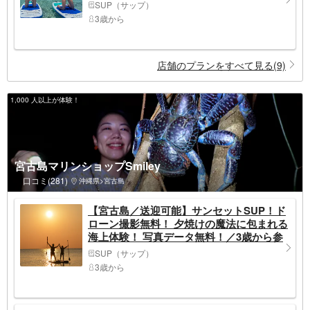
SUP（サップ）
3歳から
店舗のプランをすべて見る(9)
1,000 人以上が体験！
宮古島マリンショップSmiley
口コミ(281)
沖縄県>宮古島
【宮古島／送迎可能】サンセットSUP！ド
ローン撮影無料！ 夕焼けの魔法に包まれる
海上体験！ 写真データ無料！／3歳から参
加OK！
SUP（サップ）
3歳から