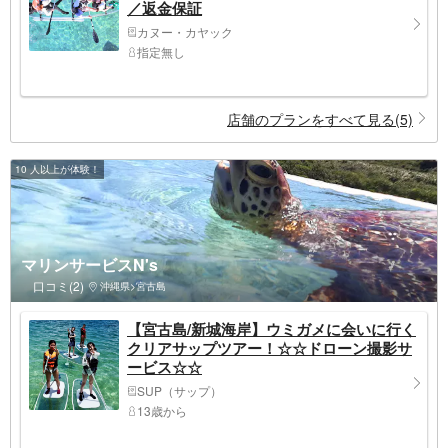
／返金保証
カヌー・カヤック
指定無し
店舗のプランをすべて見る(5)
10 人以上が体験！
マリンサービスN's
口コミ(2)
沖縄県>宮古島
【宮古島/新城海岸】ウミガメに会いに行く
クリアサップツアー！☆☆ドローン撮影サ
ービス☆☆
SUP（サップ）
13歳から