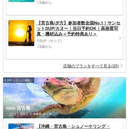
3歳から
【宮古島/夕方】参加者数全国No.1！サンセ
ットSUP/カヌー｜当日予約OK｜高画質写
真・機材込み＜予約特典あり＞
SUP（サップ）
3歳から
店舗のプランをすべて見る(25)
6,300 人以上が体験！
nico 宮古島
口コミ(691)
沖縄県>宮古島
【沖縄・宮古島・シュノーケリング・