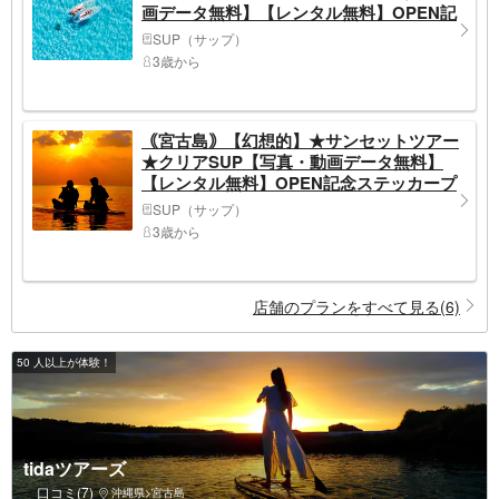
画データ無料】【レンタル無料】OPEN記
念ステッカープレゼント☆
SUP（サップ）
3歳から
｟宮古島｠【幻想的】★サンセットツアー
★クリアSUP【写真・動画データ無料】
【レンタル無料】OPEN記念ステッカープ
レゼント☆
SUP（サップ）
3歳から
店舗のプランをすべて見る(6)
50 人以上が体験！
tidaツアーズ
口コミ(7)
沖縄県>宮古島