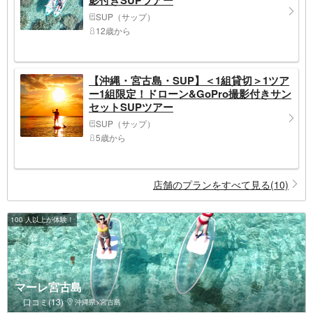
SUP（サップ）
12歳から
【沖縄・宮古島・SUP】＜1組貸切＞1ツア
ー1組限定！ドローン&GoPro撮影付きサン
セットSUPツアー
SUP（サップ）
5歳から
店舗のプランをすべて見る(10)
100 人以上が体験！
マーレ宮古島
口コミ(13)
沖縄県>宮古島