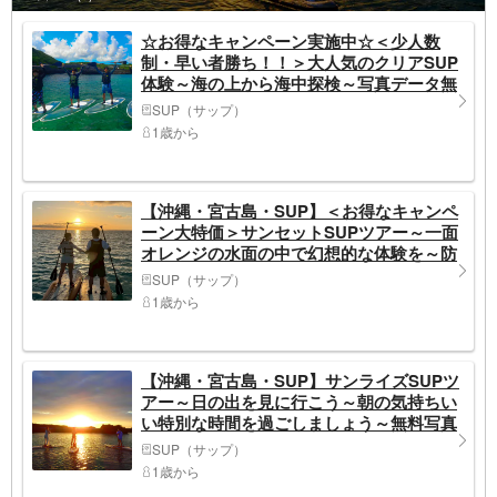
☆お得なキャンペーン実施中☆＜少人数
制・早い者勝ち！！＞大人気のクリアSUP
体験～海の上から海中探検～写真データ無
料〜ファミリー・カップル・女性グループ
SUP（サップ）
におすすめ〜【沖縄・宮古島・SUP】
1歳から
【沖縄・宮古島・SUP】＜お得なキャンペ
ーン大特価＞サンセットSUPツアー～一面
オレンジの水面の中で幻想的な体験を～防
水スピーカー無料貸出 女性・カップル・
SUP（サップ）
ファミリーにおススメ
1歳から
【沖縄・宮古島・SUP】サンライズSUPツ
アー～日の出を見に行こう～朝の気持ちい
い特別な時間を過ごしましょう～無料写真
撮影付き～防水スピーカー無料貸出
SUP（サップ）
1歳から