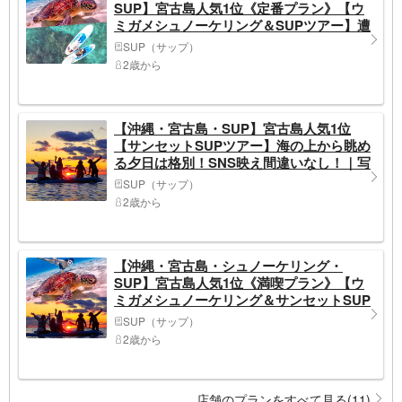
SUP】宮古島人気1位《定番プラン》【ウ
ミガメシュノーケリング＆SUPツアー】遭
遇率100%継続中！｜写真無料｜初心者歓迎
SUP（サップ）
《女性ガイド多数》
2歳から
【沖縄・宮古島・SUP】宮古島人気1位
【サンセットSUPツアー】海の上から眺め
る夕日は格別！SNS映え間違いなし！｜写
真無料｜初心者歓迎《女性ガイド多数》
SUP（サップ）
2歳から
【沖縄・宮古島・シュノーケリング・
SUP】宮古島人気1位《満喫プラン》【ウ
ミガメシュノーケリング＆サンセットSUP
ツアー】遭遇率100%継続中｜写真無料｜初
SUP（サップ）
心者歓迎《女性ガイド多数》
2歳から
店舗のプランをすべて見る(11)