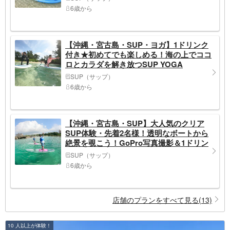
6歳から
【沖縄・宮古島・SUP・ヨガ】1ドリンク
付き★初めてでも楽しめる！海の上でココ
ロとカラダを解き放つSUP YOGA
SUP（サップ）
6歳から
【沖縄・宮古島・SUP】大人気のクリア
SUP体験・先着2名様！透明なボートから
絶景を覗こう！GoPro写真撮影＆1ドリン
ク付き★6歳から参加OK（60分）
SUP（サップ）
6歳から
店舗のプランをすべて見る(13)
10 人以上が体験！