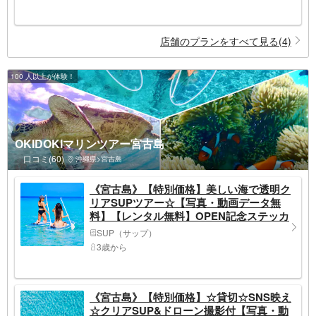
店舗のプランをすべて見る(4)
100 人以上が体験！
OKIDOKIマリンツアー宮古島
口コミ(60)
沖縄県>宮古島
《宮古島》【特別価格】美しい海で透明ク
リアSUPツアー☆【写真・動画データ無
料】【レンタル無料】OPEN記念ステッカ
ー☆プレゼント☆
SUP（サップ）
3歳から
《宮古島》【特別価格】☆貸切☆SNS映え
☆クリアSUP&ドローン撮影付【写真・動