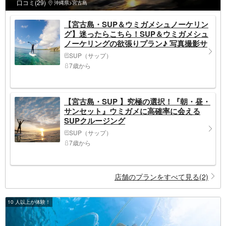
口コミ(29)
沖縄県>宮古島
【宮古島・SUP＆ウミガメシュノーケリン
グ】迷ったらこちら！SUP＆ウミガメシュ
ノーケリングの欲張りプラン♪ 写真撮影サ
ービス！［アソビュー限定割引］
SUP（サップ）
7歳から
【宮古島・SUP 】究極の選択！『朝・昼・
サンセット』ウミガメに高確率に会える
SUPクルージング
SUP（サップ）
7歳から
店舗のプランをすべて見る(2)
10 人以上が体験！