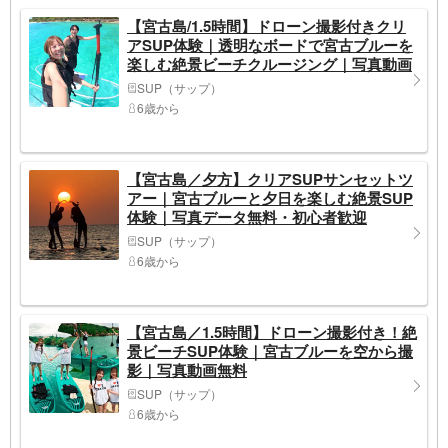
【宮古島/1.5時間】ドローン撮影付きクリ
アSUP体験｜透明なボードで宮古ブルーを
楽しむ絶景ビーチクルージング｜写真動画
データ無料
SUP（サップ）
6歳から
【宮古島／夕方】クリアSUPサンセットツ
アー｜宮古ブルーと夕日を楽しむ絶景SUP
体験｜写真データ無料・初心者歓迎
SUP（サップ）
6歳から
【宮古島／1.5時間】ドローン撮影付き！絶
景ビーチSUP体験｜宮古ブルーを空から撮
影｜写真動画無料
SUP（サップ）
6歳から