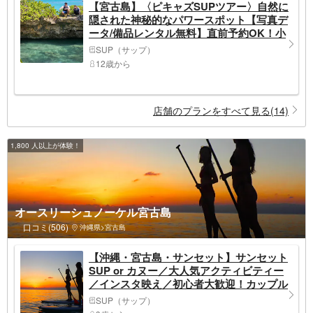
【宮古島】〈ピキャズSUPツアー〉自然に
隠された神秘的なパワースポット【写真デ
ータ/備品レンタル無料】直前予約OK！小
学生以上、女性お一人もおすすめ♪ヒルト
SUP（サップ）
ン宮古島プール・ランチブッフェ割引券付
12歳から
店舗のプランをすべて見る(14)
1,800 人以上が体験！
オースリーシュノーケル宮古島
口コミ(506)
沖縄県>宮古島
【沖縄・宮古島・サンセット】サンセット
SUP or カヌー／大人気アクティビティー
／インスタ映え／初心者大歓迎！カップル
／家族／一人旅＜備品貸出&写真データ無
SUP（サップ）
料＞