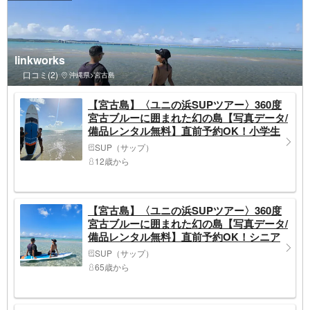
linkworks
口コミ(2)
沖縄県>宮古島
【宮古島】〈ユニの浜SUPツアー〉360度
宮古ブルーに囲まれた幻の島【写真データ/
備品レンタル無料】直前予約OK！小学生
以上、女性お一人もおすすめ♪ヒルトン宮
SUP（サップ）
古島プールとランチブッフェ割引券付
12歳から
【宮古島】〈ユニの浜SUPツアー〉360度
宮古ブルーに囲まれた幻の島【写真データ/
備品レンタル無料】直前予約OK！シニア
でも安心★60歳以上参加可能♪ヒルトン宮
SUP（サップ）
古島プールとランチブッフェ割引券付
65歳から