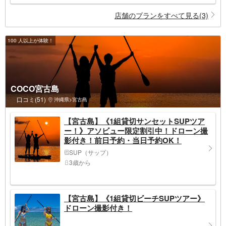
店舗のプランをすべて見る(3)
100 人以上が体験！
COCO宮古島
口コミ(51)
沖縄県>宮古島
【宮古島】《1組貸切サンセットSUPツア
ー！》アソビュー限定割引中！ドローン撮
影付き！前日予約・当日予約OK！
SUP（サップ）
3歳から
【宮古島】《1組貸切ビーチSUPツアー》
ドローン撮影付き！