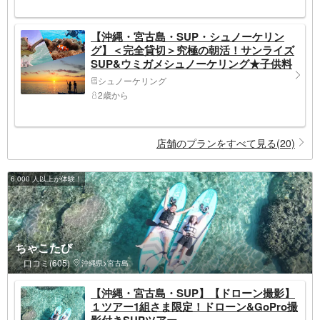
【沖縄・宮古島・SUP・シュノーケリン
グ】＜完全貸切＞究極の朝活！サンライズ
SUP&ウミガメシュノーケリング★子供料
金あり！★撮影データ無料！★1日1組限
シュノーケリング
定！
2歳から
店舗のプランをすべて見る(20)
6,000 人以上が体験！
ちゃこたび
口コミ(605)
沖縄県>宮古島
【沖縄・宮古島・SUP】【ドローン撮影】
１ツアー1組さま限定！ドローン&GoPro撮
影付きSUPツアー