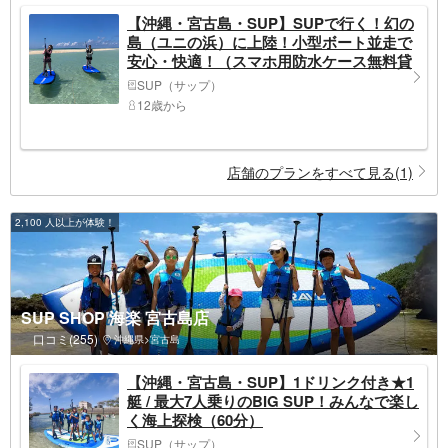
【沖縄・宮古島・SUP】SUPで行く！幻の
島（ユニの浜）に上陸！小型ボート並走で
安心・快適！（スマホ用防水ケース無料貸
出♪・ドローン撮影データ無料プレゼント
SUP（サップ）
♪）
12歳から
店舗のプランをすべて見る(1)
2,100 人以上が体験！
SUP SHOP 海楽 宮古島店
口コミ(255)
沖縄県>宮古島
【沖縄・宮古島・SUP】1ドリンク付き★1
艇 / 最大7人乗りのBIG SUP！みんなで楽し
く海上探検（60分）
SUP（サップ）