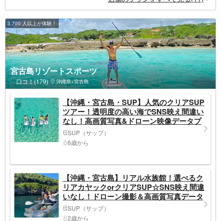
3,700 人以上が体験！
宮古島リゾートスポーツ
口コミ(179)
沖縄県>宮古島
【沖縄・宮古島・SUP】人気のクリアSUP
ツアー！透明度の高い海でSNS映え間違い
なし！高画質写真&ドローン映像データプ
レゼント
SUP（サップ）
6歳から
【沖縄・宮古島】リアル水族館！選べるク
リアカヤックorクリアSUP☆SNS映え間違
いなし！ドローン撮影＆高画質写真データ
をその場で無料プレゼント♪
SUP（サップ）
2歳から