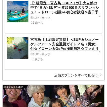
【1組限定・宮古島・SUPヨガ】大自然の
中で”ヨガ×SUP”＝笑顔100％のリフレッシ
ュ！＜ドローン撮影＆初心者歓迎＆当日予
約OK（朝5時まで）＞
SUP（サップ）
6歳から
宮古島【１組限定貸切】＜SUP＆シュノー
ケルツアー＞安全重視ガイド２名（男女）
付☆ドローン＆GoPro撮影無料☆ファミリ
ー・カップル・女性や高齢者に人気
SUP（サップ）
6歳から
店舗のプランをすべて見る(5)
500 人以上が体験！