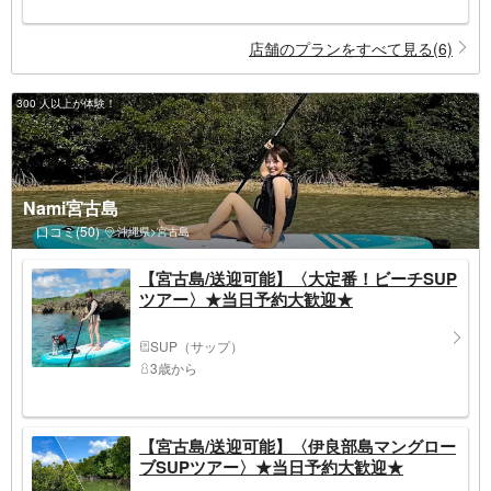
店舗のプランをすべて見る(6)
300 人以上が体験！
Nami宮古島
口コミ(50)
沖縄県>宮古島
【宮古島/送迎可能】〈大定番！ビーチSUP
ツアー〉★当日予約大歓迎★
SUP（サップ）
3歳から
【宮古島/送迎可能】〈伊良部島マングロー
ブSUPツアー〉★当日予約大歓迎★