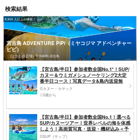
検索結果
8,900 人以上が体験！
宮古島 ADVENTURE PiPi（ミヤコジマ アドベンチャー
ピピ）
口コミ(3,278)
沖縄県>宮古島
【宮古島/半日】参加者数全国No.1*！SUP/
カヌー＆ウミガメシュノーケリング2大定
番半日コース！写真データ&島内送迎無
料！
カヌー・カヤック
3歳から
【宮古島/半日】参加者数全国No.1！選べる
SUP/カヌーツアー！世界レベルの海を体感
しよう！高画質写真・送迎・機材込み＜予
約特典あり＞
SUP（サップ）