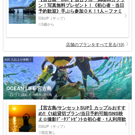
ン！写真無料プレゼント！《初心者・当日
予約歓迎》手ぶら参加ＯＫ！1人～ファミ
リーも対応
SUP（サップ）
3歳から
店舗のプランをすべて見る(10)
500 人以上が体験！
OCEAN LIFE 宮古島
口コミ(33)
沖縄県>宮古島
【宮古島/サンセットSUP】カップルおすす
め‼︎《1組貸切プラン/当日予約可能/SNS映
え☆撮影ﾃﾞｰﾀﾌﾟﾚｾﾞﾝﾄ☆初心者・1人利用歓
迎》
SUP（サップ）
指定無し