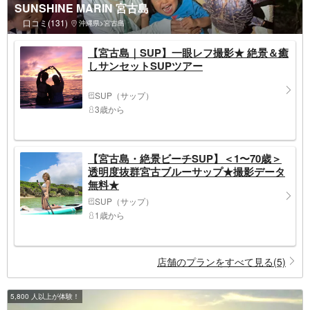
SUNSHINE MARIN 宮古島
口コミ(131)
沖縄県>宮古島
【宮古島｜SUP】一眼レフ撮影★ 絶景＆癒
しサンセットSUPツアー
SUP（サップ）
3歳から
【宮古島・絶景ビーチSUP】＜1〜70歳＞
透明度抜群宮古ブルーサップ★撮影データ
無料★
SUP（サップ）
1歳から
店舗のプランをすべて見る(5)
5,800 人以上が体験！