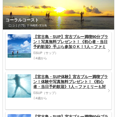
コーラルコースト
口コミ(175)
沖縄県>宮古島
【宮古島・SUP】宮古ブルー満喫90分プラ
ン！写真無料プレゼント！《初心者・当日
予約歓迎》手ぶら参加ＯＫ！1人～ファミ
リーも対応
SUP（サップ）
4歳から
【宮古島・SUP体験】宮古ブルー満喫プラ
ン！体験中写真無料プレゼント！《初心
者・当日予約歓迎》1人～ファミリーも対
応！シュノーケリングもOK！SUPで宮古
SUP（サップ）
島の海を満喫しよう
4歳から
【宮古島・SUP】宮古ブルー満喫60分プラ