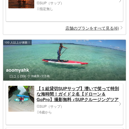
⭐︎
SUP（サップ）
指定無し
店舗のプランをすべて見る(6)
100 人以上が体験！
aoomyahk
口コミ(39)
沖縄県>宮古島
【１組貸切SUPサップ】漕いで笑って特別
な海時間！ガイド２名【ドローン＆
GoPro】撮影無料 <SUPクルージングツア
ー>お子様連れ、女性や高齢者に人気
SUP（サップ）
6歳から