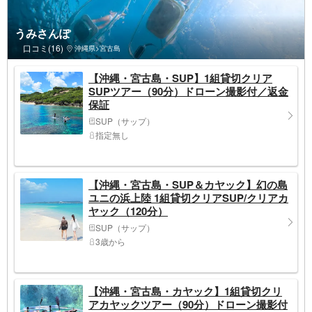
うみさんぽ
口コミ(16)
沖縄県>宮古島
【沖縄・宮古島・SUP】1組貸切クリア
SUPツアー（90分）ドローン撮影付／返金
保証
SUP（サップ）
指定無し
【沖縄・宮古島・SUP＆カヤック】幻の島
ユニの浜上陸 1組貸切クリアSUP/クリアカ
ヤック（120分）
SUP（サップ）
3歳から
【沖縄・宮古島・カヤック】1組貸切クリ
アカヤックツアー（90分）ドローン撮影付