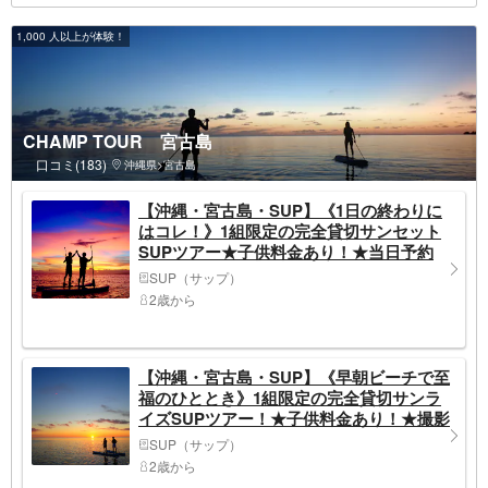
1,000 人以上が体験！
CHAMP TOUR 宮古島
口コミ(183)
沖縄県>宮古島
【沖縄・宮古島・SUP】《1日の終わりに
はコレ！》1組限定の完全貸切サンセット
SUPツアー★子供料金あり！★当日予約
OK！★撮影データ無料！
SUP（サップ）
2歳から
【沖縄・宮古島・SUP】《早朝ビーチで至
福のひととき》1組限定の完全貸切サンラ
イズSUPツアー！★子供料金あり！★撮影
データプレゼント★初心者大歓迎
SUP（サップ）
2歳から