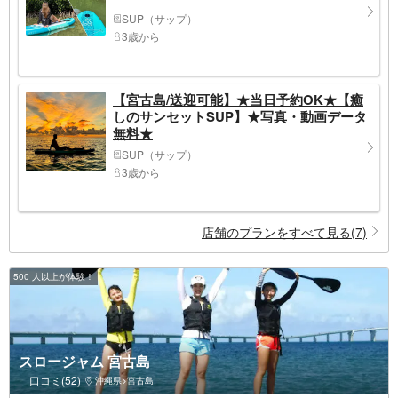
SUP（サップ）
3歳から
【宮古島/送迎可能】★当日予約OK★【癒
しのサンセットSUP】★写真・動画データ
無料★
SUP（サップ）
3歳から
店舗のプランをすべて見る(7)
500 人以上が体験！
スロージャム 宮古島
口コミ(52)
沖縄県>宮古島