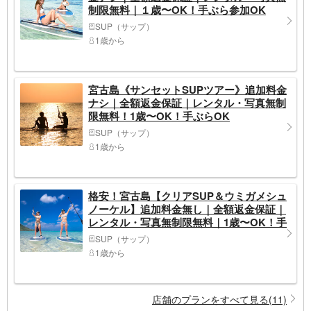
制限無料｜１歳〜OK！手ぶら参加OK
SUP（サップ）
1歳から
宮古島《サンセットSUPツアー》追加料金
ナシ｜全額返金保証｜レンタル・写真無制
限無料！1歳〜OK！手ぶらOK
SUP（サップ）
1歳から
格安！宮古島【クリアSUP＆ウミガメシュ
ノーケル】追加料金無し｜全額返金保証｜
レンタル・写真無制限無料｜1歳〜OK！手
ぶらOK
SUP（サップ）
1歳から
店舗のプランをすべて見る(11)