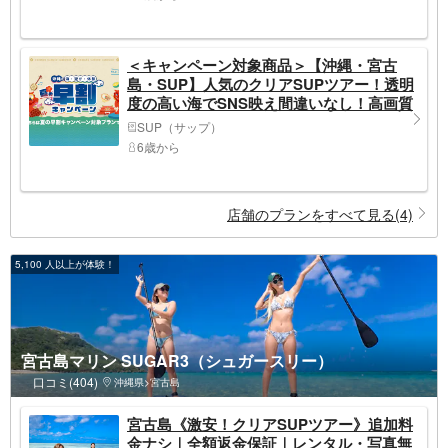
＜キャンペーン対象商品＞【沖縄・宮古
島・SUP】人気のクリアSUPツアー！透明
度の高い海でSNS映え間違いなし！高画質
写真&ドローン映像データプレゼント
SUP（サップ）
6歳から
店舗のプランをすべて見る(4)
5,100 人以上が体験！
宮古島マリン SUGAR3（シュガースリー）
口コミ(404)
沖縄県>宮古島
宮古島《激安！クリアSUPツアー》追加料
金ナシ｜全額返金保証｜レンタル・写真無