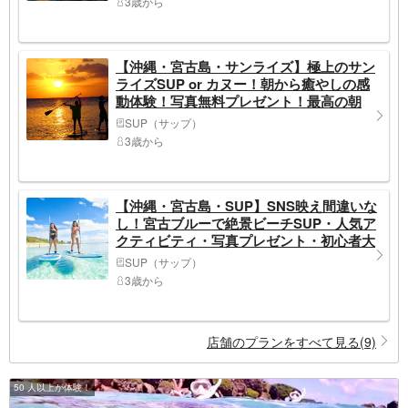
3歳から
【沖縄・宮古島・サンライズ】極上のサン
ライズSUP or カヌー！朝から癒やしの感
動体験！写真無料プレゼント！最高の朝
SUP（サップ）
3歳から
【沖縄・宮古島・SUP】SNS映え間違いな
し！宮古ブルーで絶景ビーチSUP・人気ア
クティビティ・写真プレゼント・初心者大
歓迎
SUP（サップ）
3歳から
店舗のプランをすべて見る(9)
50 人以上が体験！