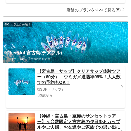
店舗のプランをすべて見る(5)
500 人以上が体験！
Cheerful 宮古島(チアフル)
口コミ(49)
沖縄県>宮古島
【宮古島・サップ】クリアサップ体験ツア
ー（60分） ウミガメ遭遇率99%！大人数
での予約もOK！
SUP（サップ）
3歳から
【沖縄・宮古島・至極のサンセットツア
ー】＜台数限定＞宮古島の夕日を♪ カップ
ルやご夫婦、お友達やご家族での思い出に