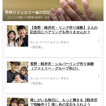
手作りジュエリー金の日辻
口コミ(183)
長野県>軽井沢・佐久・小諸
【長野・軽井沢・リング作り体験】２人の
記念日にペアリングを作りませんか？
シルバーアクセサリー手作り
指定無し
長野・軽井沢・シルバーリング作り体験
（ファミリー・グループ向け）
シルバーアクセサリー手作り
指定無し
推しがいる毎日に、もっと輝きを【軽井沢
で指輪作り】推し色の宝石を入れよう