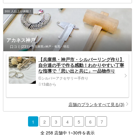
300 人以上が体験！
アカネス神戸
口コミ(231)
兵庫県>神戸・有馬・明石
【兵庫県・神戸市・シルバーリング作り】
自分達の手で作る感動！わかりやすい丁寧
な指導で「思い出と共に」一品物作り
シルバーアクセサリー手作り
13歳から
店舗のプランをすべて見る(3)
1
2
3
4
5
6
7
全 258 店舗中 1~30件を表示