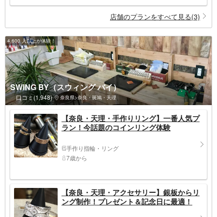
店舗のプランをすべて見る(3)
4,600 人以上が体験！
SWING BY（スウィング バイ）
口コミ(1,948)
奈良県>奈良・斑鳩・天理
【奈良・天理・手作りリング】一番人気プ
ラン！今話題のコインリング体験
手作り指輪・リング
7歳から
【奈良・天理・アクセサリー】銀板からリ
ング制作！プレゼント＆記念日に最適！