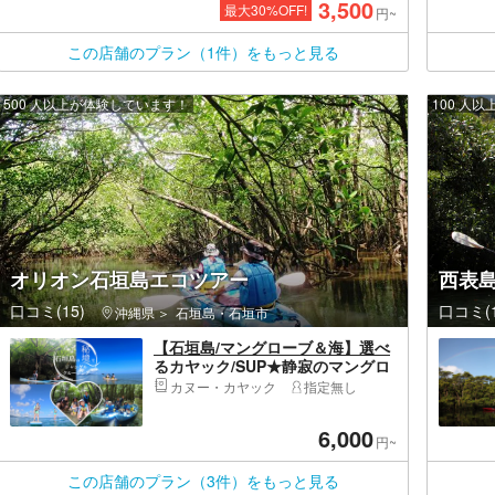
3,500
最大
30
%OFF!
円~
この店舗のプラン（1件）をもっと見る
500 人以上が体験しています！
100 人
オリオン石垣島エコツアー
西表
口コミ(15)
口コミ(1
沖縄県
石垣島・石垣市
【石垣島/マングローブ＆海】選べ
るカヤック/SUP★静寂のマングロ
ーブ＆絶景の海、両方遊べる★ア
カヌー・カヤック
指定無し
ットホームなツアーを選びたい人
におすすめ★
6,000
円~
この店舗のプラン（3件）をもっと見る