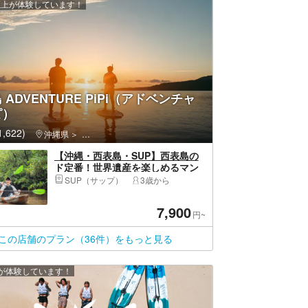
 人以上が体験しています！
 ADVENTURE PiPi（アドベンチャ
ピ）
,622)
沖縄県
竹富島・西表島・波照間島・小浜島・竹富町（八重山郡）
【沖縄・西表島・SUP】西表島の
ド定番！世界遺産を楽しめるマン
グローブSUPorカヌー（半日／写
SUP（サップ）
3歳から
真データ無料）
7,900
円~
この店舗のプラン（36件）をもっと見る
上が体験しています！