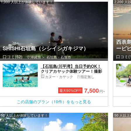
1,000 人以上が体験しています！
2,200
西表島
SHISHI石垣島（シシイシガキジマ）
ーピ
口コミ(62)
口コミ(1
沖縄県
石垣島・石垣市
【石垣島/川平湾】当日予約OK！
クリアカヤック体験ツアー！撮影
データ、送迎無料・3歳以下無料♪
カヌー・カヤック
指定無し
7,500
最大
50
%OFF!
円~
この店舗のプラン（10件）をもっと見る
50 人以上が体験しています！
50 人以