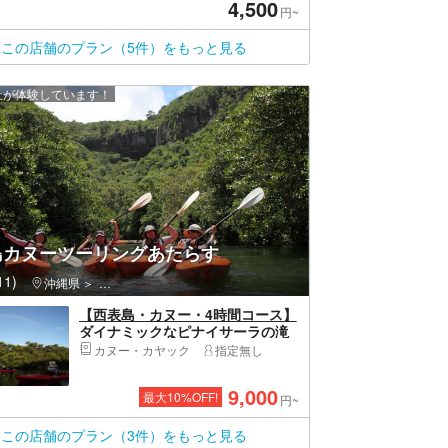
4,500
円~
この店舗のプラン（5件）をもっと見る
以上が体験しています！
島カヌーツーリングあたらす
1)
沖縄県
竹富島・西表島・波照間島・小浜島・竹富町（八重山郡）
【西表島・カヌー・4時間コース】
ダイナミックなピナイサーラの滝
へ、カヌー＆トレッキング
カヌー・カヤック
指定無し
9,000
最大
10
%OFF!
円~
この店舗のプラン（3件）をもっと見る