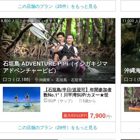
この店舗のプラン（25件）をもっと見る
8,800 人以上が体験しています！
11,00
石垣島 ADVENTURE PiPi（イシガキジマ
アドベンチャーピピ）
沖縄
口コミ(2,188)
口コミ(5
沖縄県
石垣島・石垣市
【石垣島/半日/送迎可】年間参加者
数No.1*！川平湾SUP/カヌー★世
界が誇る絶景ビーチでクルージン
SUP（サップ）
3歳から
グ！送迎＆写真データ無料！
7,900
最大
45
%OFF!
円~
この店舗のプラン（29件）をもっと見る