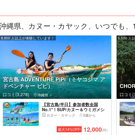
沖縄県、カヌー・カヤック、いつでも、1人 
8,900 人以上が体験しています！
5,500
宮古島 ADVENTURE PiPi（ミヤコジマ ア
ドベンチャー ピピ）
CHO
口コミ(3,278)
口コミ(3
沖縄県
宮古島・伊良部島・宮古島市
【宮古島/半日】参加者数全国
No.1*！SUP/カヌー＆ウミガメシ
ュノーケリング2大定番半日コー
カヌー・カヤック
3歳から
ス！写真データ&島内送迎無料！
12,000
最大
14
%OFF!
円~