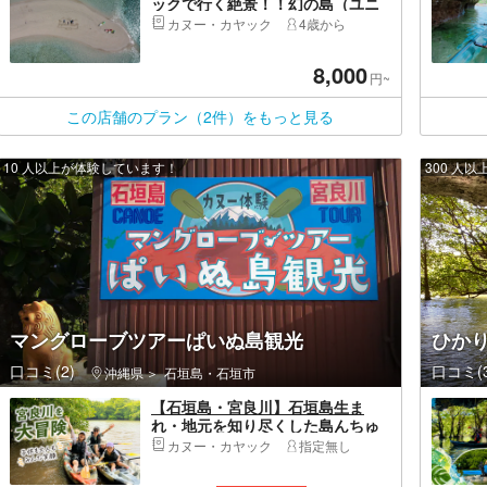
ックで行く絶景！！幻の島（ユニ
の浜）上陸ツアー ユニの浜ガイ
カヌー・カヤック
4歳から
ド歴11年※プロが撮影するドロー
ン、GoProデータ無料
8,000
円~
この店舗のプラン（2件）をもっと見る
10 人以上が体験しています！
300 人
マングローブツアーぱいぬ島観光
ひか
口コミ(2)
口コミ(3
沖縄県
石垣島・石垣市
【石垣島・宮良川】石垣島生ま
れ・地元を知り尽くした島んちゅ
ガイドが楽しさ全開でご案内
カヌー・カヤック
指定無し