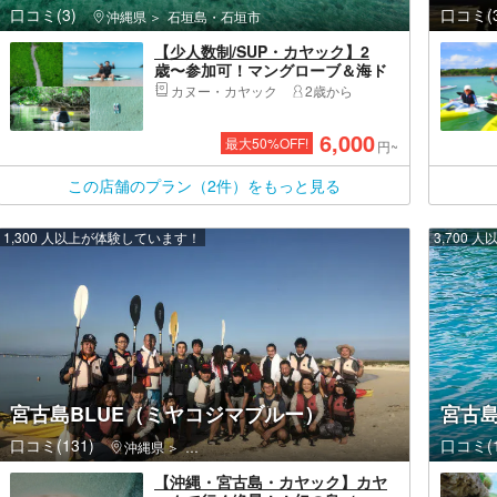
口コミ(3)
口コミ(3
沖縄県
石垣島・石垣市
【少人数制/SUP・カヤック】2
歳〜参加可！マングローブ＆海ド
ローン・一眼レフ撮影付！『上陸
カヌー・カヤック
2歳から
できる熱帯雨林と青く澄んだ海』
カメラマン案内
6,000
最大
50
%OFF!
円~
この店舗のプラン（2件）をもっと見る
1,300 人以上が体験しています！
3,700
宮古島BLUE（ミヤコジマブルー）
宮古
口コミ(131)
口コミ(1
沖縄県
宮古島・伊良部島・宮古島市
【沖縄・宮古島・カヤック】カヤ