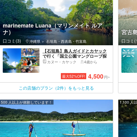
marinemate Luana（マリンメイト ルア
ナ）
宮古
口コミ(3)
口コミ(1
沖縄県
石垣島・西表島・竹富島
【石垣島】島人ガイドとカヤック
で行く「国立公園マングローブ探
検」｜年2300名超が体験&動画付
カヌー・カヤック
4歳から
（石垣島最大の国立公園を満喫／2
組限定で初心者も安心。高画質デ
4,500
最大
52
%OFF!
ータをプレゼント）
円~
この店舗のプラン（2件）をもっと見る
500 人以上が体験しています！
1,100