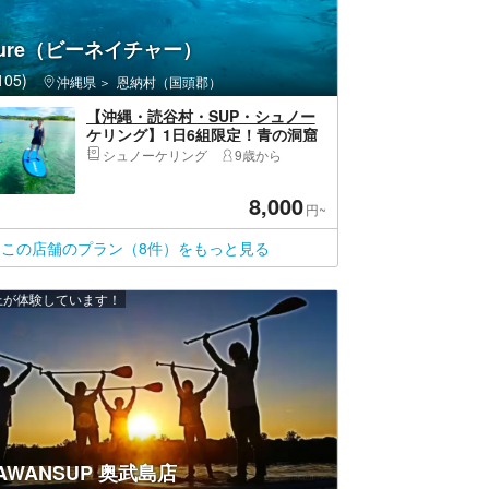
ature（ビーネイチャー）
05)
沖縄県
恩納村（国頭郡）
【沖縄・読谷村・SUP・シュノー
ケリング】1日6組限定！青の洞窟
シュノーケル＆SUP体験ツアー
シュノーケリング
9歳から
8,000
円~
この店舗のプラン（8件）をもっと見る
以上が体験しています！
NAWANSUP 奥武島店