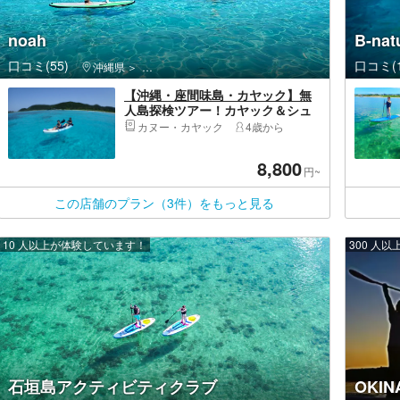
noah
B-n
口コミ(55)
口コミ(1
沖縄県
座間味島・阿嘉島・座間味村（島尻郡）
【沖縄・座間味島・カヤック】無
人島探検ツアー！カヤック＆シュ
ノーケルを満喫（写真撮影付き）
カヌー・カヤック
4歳から
8,800
円~
この店舗のプラン（3件）をもっと見る
10 人以上が体験しています！
300 人
石垣島アクティビティクラブ
OKI