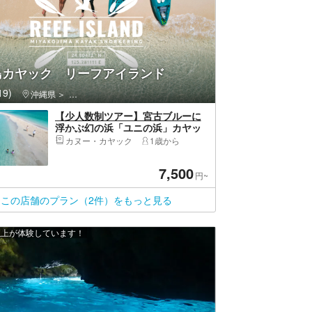
島カヤック リーフアイランド
9)
沖縄県
宮古島・伊良部島・宮古島市
【少人数制ツアー】宮古ブルーに
浮かぶ幻の浜「ユニの浜」カヤッ
クツアー！最大２組限定・ドロー
カヌー・カヤック
1歳から
ン撮影付き
7,500
円~
この店舗のプラン（2件）をもっと見る
 人以上が体験しています！