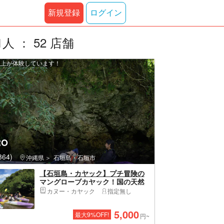
新規登録
ログイン
： 52 店舗
 人以上が体験しています！
RO
64)
沖縄県
石垣島・石垣市
【石垣島・カヤック】プチ冒険の
マングローブカヤック！国の天然
記念物・宮良川へ！（写真撮影付
カヌー・カヤック
指定無し
き）
5,000
最大
9
%OFF!
円~