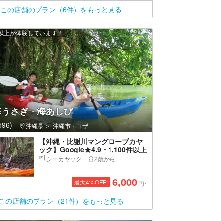
この店舗のプラン（6件）をもっと見る
0 人以上が体験しています！
海うさぎ・海あしび
96)
沖縄県
沖縄市・コザ
【沖縄・比謝川マングローブカヤ
ック】Google★4.9・1,100件以上
★那覇45分・嘉手納漁港発｜2歳〜
シーカヤック
2歳から
OK・1日5便・撮影データ無料・温
水シャワーあり
6,000
最大
4
%OFF!
円~
この店舗のプラン（21件）をもっと見る