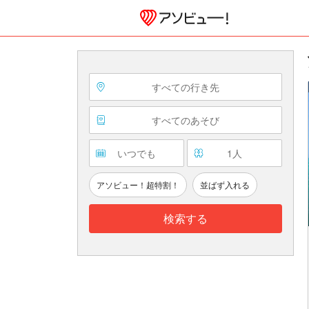
すべての行き先
すべてのあそび
いつでも
1
人
アソビュー！超特割！
並ばず入れる
検索する