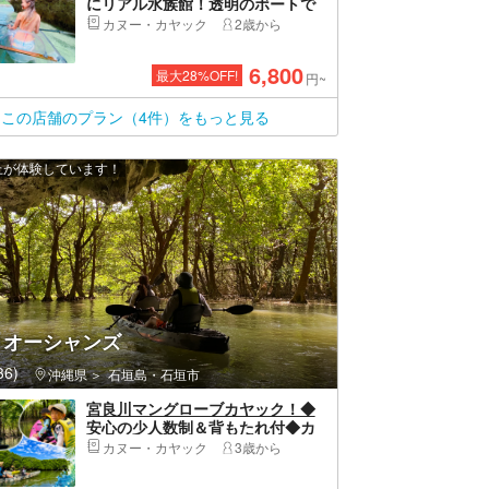
にリアル水族館！透明のボートで
宮古島の海を冒険！クリアカヤッ
カヌー・カヤック
2歳から
ク体験！高画質ドローン撮影＆写
真データプレゼント♪
6,800
最大
28
%OFF!
円~
この店舗のプラン（4件）をもっと見る
以上が体験しています！
りオーシャンズ
6)
沖縄県
石垣島・石垣市
宮良川マングローブカヤック！◆
安心の少人数制＆背もたれ付◆カ
ップルやファミリー向け♪超コスパ
カヌー・カヤック
3歳から
グループ割あり！【撮影付き/２時
間】【団体様可】