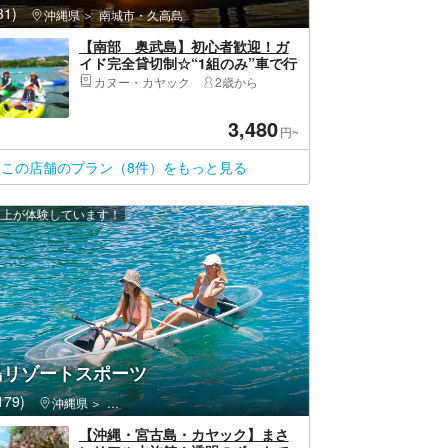
1)
沖縄県
南城市・久高島
【南部 奥武島】初心者歓迎！ガ
イド完全貸切制☆“1組のみ”車で行
ける離島でカヤック体験ツアー★
カヌー・カヤック
2歳から
高画質カメラの写真・動画プレゼ
ント★器材レンタル無料！
3,480
円~
この店舗のプラン（8件）をもっと見る
 人以上が体験しています！
島リゾートスポーツ
79)
沖縄県
宮古島・伊良部島・宮古島市
【沖縄・宮古島・カヤック】まさ