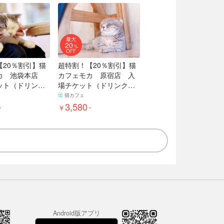
最大
20
%
OFF
【20％割引】猫
超特割！【20％割引】猫
カ 池袋本店
カフェモカ 原宿店 入
ット（ドリンク
場チケット（ドリンクバ
ちゃん用おや
ー・猫ちゃん用おやつ）
猫カフェ
3,580
￥
~
~
Android版アプリ