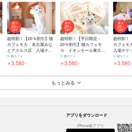
最大
最大
最大
20
20
20
%
%
%
OFF
OFF
OFF
超特割！【20％割引】猫
超特割！【平日限定・
超特割！
カフェモカ 名古屋みな
20％割引】猫カフェモ
カフェモ
とアクルス店 入場チケ
カ イオンモール東久留
入場チケ
ット（ドリンクバー・猫
米店 入場チケット（ド
バー・猫
猫カフェ
猫カフェ
猫カフェ
のおやつ）
3,580
リンクバー・猫のおや
3,580
つ）
3,580
￥
￥
￥
~
~
つ）
もっとみる
アプリをダウンロード
iPhone版アプリ