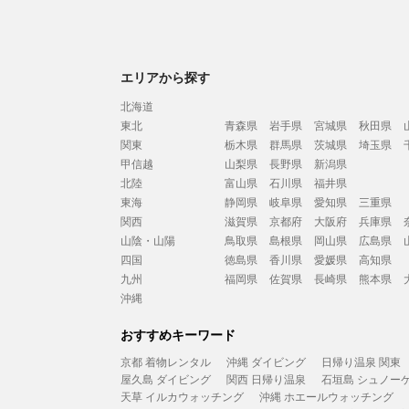
エリアから探す
北海道
東北
青森県
岩手県
宮城県
秋田県
関東
栃木県
群馬県
茨城県
埼玉県
甲信越
山梨県
長野県
新潟県
北陸
富山県
石川県
福井県
東海
静岡県
岐阜県
愛知県
三重県
関西
滋賀県
京都府
大阪府
兵庫県
山陰・山陽
鳥取県
島根県
岡山県
広島県
四国
徳島県
香川県
愛媛県
高知県
九州
福岡県
佐賀県
長崎県
熊本県
沖縄
おすすめキーワード
京都 着物レンタル
沖縄 ダイビング
日帰り温泉 関東
屋久島 ダイビング
関西 日帰り温泉
石垣島 シュノー
天草 イルカウォッチング
沖縄 ホエールウォッチング