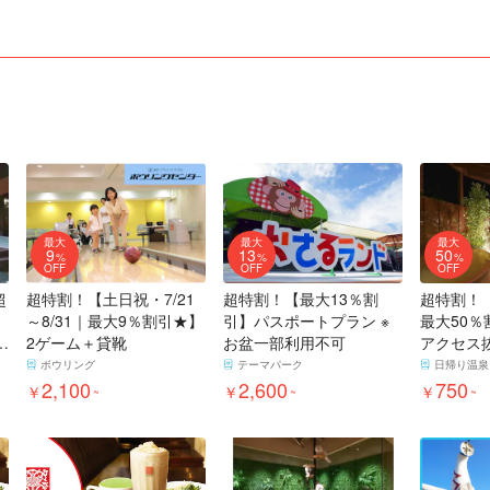
最大
最大
最大
9
13
50
%
%
%
OFF
OFF
OFF
超
超特割！【土日祝・7/21
超特割！【最大13％割
超特割！
～8/31｜最大9％割引★】
引】パスポートプラン ※
最大50％
然
2ゲーム＋貸靴
お盆一部利用不可
アクセス
テル成田
ボウリング
テーマパーク
日帰り温泉
2,100
2,600
ット
750
￥
￥
￥
~
~
~