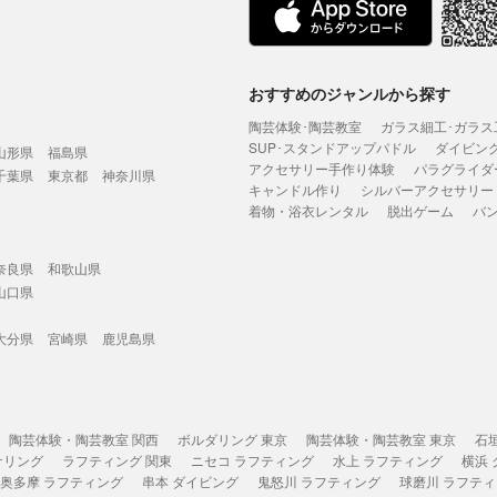
おすすめのジャンルから探す
陶芸体験･陶芸教室
ガラス細工･ガラス
SUP･スタンドアップパドル
ダイビン
山形県
福島県
アクセサリー手作り体験
パラグライダ
千葉県
東京都
神奈川県
キャンドル作り
シルバーアクセサリー
着物・浴衣レンタル
脱出ゲーム
バ
奈良県
和歌山県
山口県
大分県
宮崎県
鹿児島県
陶芸体験・陶芸教室 関西
ボルダリング 東京
陶芸体験・陶芸教室 東京
石
ケリング
ラフティング 関東
ニセコ ラフティング
水上 ラフティング
横浜
奥多摩 ラフティング
串本 ダイビング
鬼怒川 ラフティング
球磨川 ラフテ