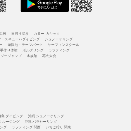
工房
日帰り温泉
カヌー･カヤック
グ・スキューバダイビング
シュノーケリング
ー
遊園地・テーマパーク
サーフィンスクール
 手作り体験
ボルダリング
ラフティング
ンジージャンプ
水族館
花火大会
垣島 ダイビング
沖縄 シュノーケリング
 クルージング
沖縄 パラセーリング
ィング
ラフティング 関西
いちご狩り 関東