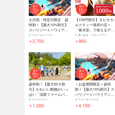
最大
最大
10
10
%
%
OFF
OFF
土日祝・特定日限定 超
【100円割引】タピオカ
特割！【最大10%割引】
ルクティー発祥の店！
スパリゾートハワイアン
「春水堂」で使えるデジ
ズ 入場クーポン
タルチケット1,000円分
ウォーターパーク
食べ歩き・グルメツアー
3,700
900
￥
￥
~
~
最大
最大
50
10
%
%
OFF
OFF
超特割！【最大50％割
＜お盆期間限定＞超特
引】かわいい動物がいっ
割！【最大10%割引】ス
ぱい「淡路ファームパー
パリゾートハワイアンズ
ク イングランドの丘」入
入場クーポン
テーマパーク
ウォーターパーク
園チケット
1,300
4,150
￥
￥
~
~