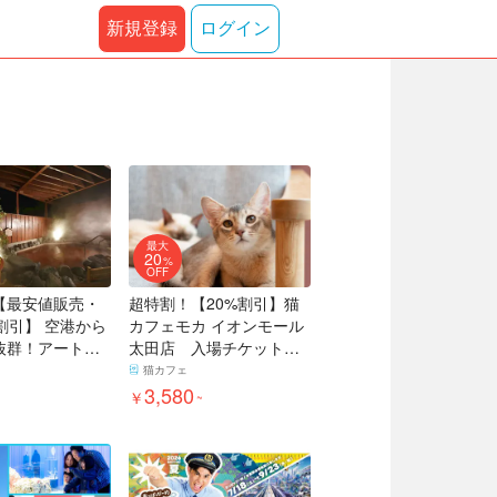
新規登録
ログイン
最大
20
%
OFF
【最安値販売・
超特割！【20%割引】猫
割引】 空港から
カフェモカ イオンモール
抜群！アートホ
太田店 入場チケット
 日帰り入浴チケ
（ドリンクバー・猫のお
猫カフェ
やつ）
3,580
￥
~