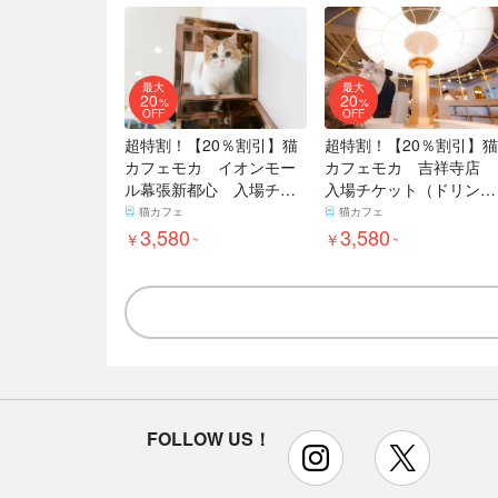
最大
最大
20
20
%
%
OFF
OFF
超特割！【20％割引】猫
超特割！【20％割引】猫
カフェモカ イオンモー
カフェモカ 吉祥寺店
ル幕張新都心 入場チケ
入場チケット（ドリンク
ット（ドリンクバー・猫
バー・猫ちゃん用おや
猫カフェ
猫カフェ
ちゃん用おやつ）
3,580
つ）
3,580
￥
￥
~
~
FOLLOW US！
instagram
x