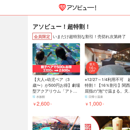
アソビュー！超特割！
会員限定
いまだけ超特別な割引！売切れ次第終了
最大
16
%
OFF
【大人+幼児ペア（3
※12/27～1/4利用不可 
歳〜）が500円お得】劇場
特割！【16％割引】関西
型アクアリウム「アトア
屈指の"泡"で温まる。天
átoa」入場券 ※2025/11/4
温泉 ふくろうの湯 入
水族館
日帰り温泉
～
2,600
浴券
1,000
￥
￥
~
~