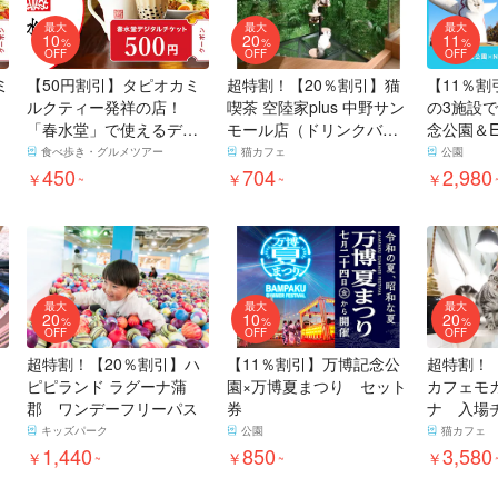
最大
最大
最大
10
20
11
%
%
%
OFF
OFF
OFF
ミ
【50円割引】タピオカミ
超特割！【20％割引】猫
【11％
ルクティー発祥の店！
喫茶 空陸家plus 中野サン
の3施設
「春水堂」で使えるデジ
モール店（ドリンクバ
念公園＆E
タルチケット500円分
ー・Wi-Fi・電源完備）
タメセッ
食べ歩き・グルメツアー
猫カフェ
公園
450
704
2,980
￥
￥
￥
~
~
最大
最大
最大
20
10
20
%
%
%
OFF
OFF
OFF
超特割！【20％割引】ハ
【11％割引】万博記念公
超特割！
ピピランド ラグーナ蒲
園×万博夏まつり セット
カフェモ
郡 ワンデーフリーパス
券
ナ 入場
ンクバー
キッズパーク
公園
猫カフェ
1,440
850
3,580
￥
￥
￥
~
~