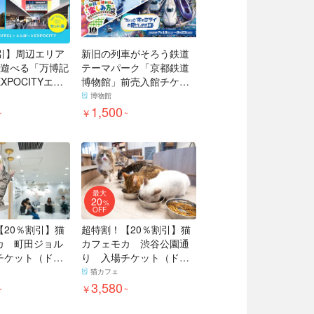
割引】周辺エリア
新旧の列車がそろう鉄道
で遊べる「万博記
テーマパーク「京都鉄道
XPOCITYエン
博物館」前売入館チケッ
ト券」
ト
博物館
1,500
￥
~
~
最大
20
%
OFF
【20％割引】猫
超特割！【20％割引】猫
カ 町田ジョル
カフェモカ 渋谷公園通
チケット（ドリ
り 入場チケット（ドリ
・猫のおやつ）
ンクバー・猫ちゃん用お
猫カフェ
やつ）
3,580
￥
~
~