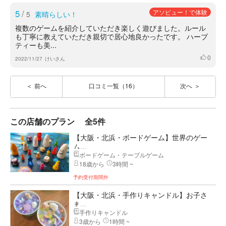
5
/
アソビュー！で体験
5
素晴らしい！
複数のゲームを紹介していただき楽しく遊びました。ルール
も丁寧に教えていただき親切で居心地良かったです。 ハーブ
ティーも美...
0
いいね
2022/11/27
けいさん
前へ
口コミ一覧（16）
次へ
この店舗のプラン
全5件
【大阪・北浜・ボードゲーム】世界のゲー
ム...
ボードゲーム・テーブルゲーム
18歳から
3時間 ~
予約受付期間外
【大阪・北浜・手作りキャンドル】お子さ
ま...
手作りキャンドル
3歳から
1時間 ~