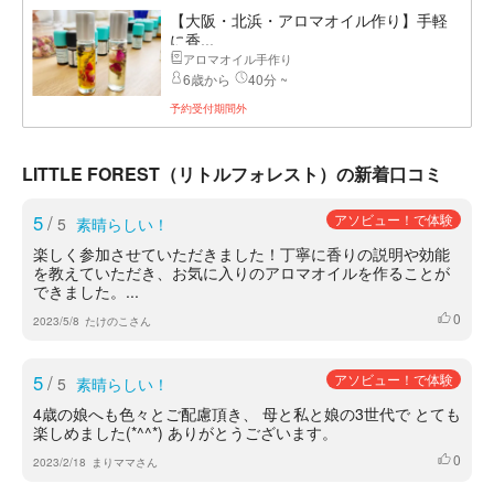
【大阪・北浜・アロマオイル作り】手軽
に香...
アロマオイル手作り
6歳から
40分 ~
予約受付期間外
LITTLE FOREST（リトルフォレスト）の新着口コミ
5
/
アソビュー！で体験
5
素晴らしい！
楽しく参加させていただきました！丁寧に香りの説明や効能
を教えていただき、お気に入りのアロマオイルを作ることが
できました。...
0
いいね
2023/5/8
たけのこさん
5
/
アソビュー！で体験
5
素晴らしい！
4歳の娘へも色々とご配慮頂き、 母と私と娘の3世代で とても
楽しめました(*^^*) ありがとうございます。
0
いいね
2023/2/18
まりママさん