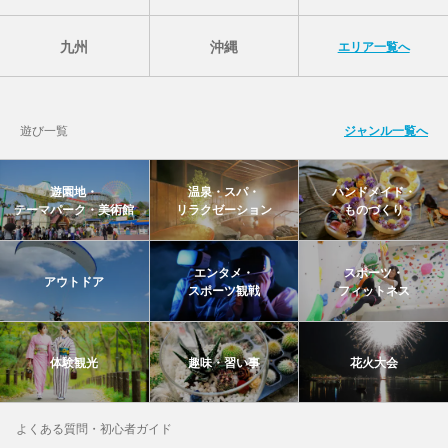
九州
沖縄
エリア一覧へ
遊び一覧
ジャンル一覧へ
遊園地・
温泉・スパ・
ハンドメイド・
テーマパーク・美術館
リラクゼーション
ものづくり
エンタメ・
スポーツ・
アウトドア
スポーツ観戦
フィットネス
体験観光
趣味・習い事
花火大会
よくある質問・初心者ガイド