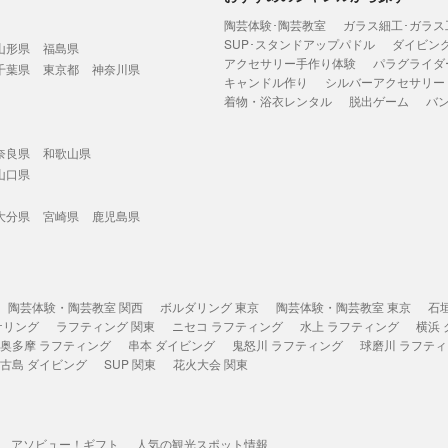
陶芸体験･陶芸教室
ガラス細工･ガラス
SUP･スタンドアップパドル
ダイビン
山形県
福島県
アクセサリー手作り体験
パラグライダ
千葉県
東京都
神奈川県
キャンドル作り
シルバーアクセサリー
着物・浴衣レンタル
脱出ゲーム
バ
奈良県
和歌山県
山口県
大分県
宮崎県
鹿児島県
陶芸体験・陶芸教室 関西
ボルダリング 東京
陶芸体験・陶芸教室 東京
石
ケリング
ラフティング 関東
ニセコ ラフティング
水上 ラフティング
横浜
奥多摩 ラフティング
串本 ダイビング
鬼怒川 ラフティング
球磨川 ラフテ
古島 ダイビング
SUP 関東
花火大会 関東
アソビュー！ギフト
人気の観光スポット情報