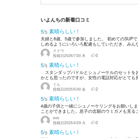
いよんちの新着口コミ
素晴らしい！
5
/
5
夫婦と8歳、5歳で参加しました。 初めてのSU
しめるようにいろいろ配慮もしていただき、みん
クドウ
0
投稿日
2026/7/30 木
素晴らしい！
5
/
5
スタンダップパドルとシュノーケルのセットを
かとも思ったのですが、女性の電話対応がとても良
ぐん
2
投稿日
2025/5/30 金
素晴らしい！
5
/
5
4歳の子供と一緒にシュノーケリングをお願いし
ことができました。息子の念願のウミガメも見るこ
eve
0
投稿日
2025/4/29 火
素晴らしい！
5
/
5