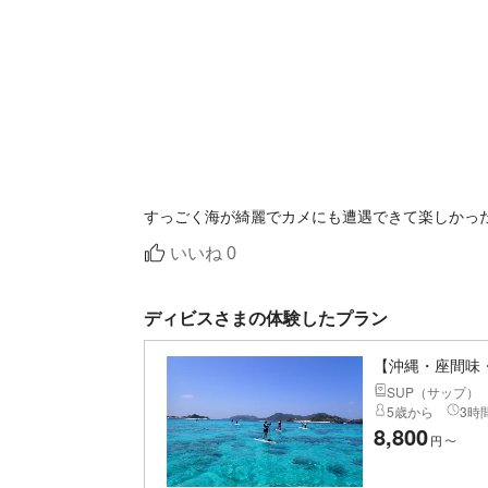
すっごく海が綺麗でカメにも遭遇できて楽しかった
いいね
0
ディビスさまの体験したプラン
【沖縄・座間味・
SUP（サップ）
5歳から
3時間
8,800
円
〜