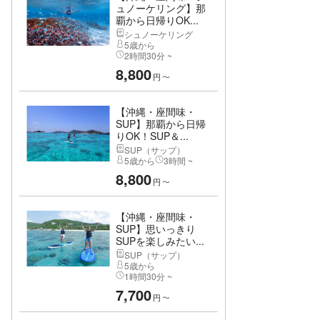
ュノーケリング】那
覇から日帰りOK...
シュノーケリング
5歳から
2時間30分 ~
8,800
円
〜
【沖縄・座間味・
SUP】那覇から日帰
りOK！SUP＆...
SUP（サップ）
5歳から
3時間 ~
8,800
円
〜
【沖縄・座間味・
SUP】思いっきり
SUPを楽しみたい...
SUP（サップ）
5歳から
1時間30分 ~
7,700
円
〜