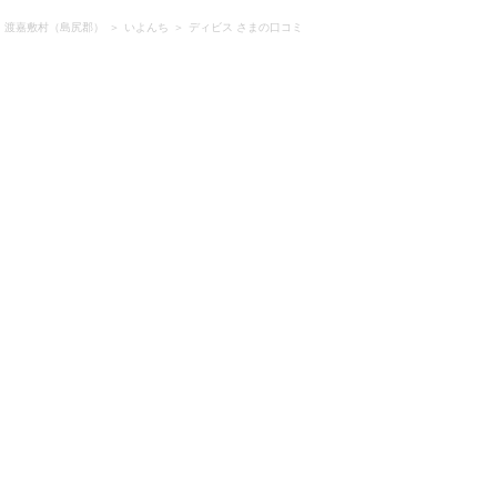
・渡嘉敷村（島尻郡）
いよんち
ディビス さまの口コミ