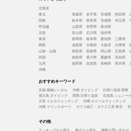
北海道
東北
青森県
岩手県
宮城県
秋田県
関東
栃木県
群馬県
茨城県
埼玉県
甲信越
山梨県
長野県
新潟県
北陸
富山県
石川県
福井県
東海
静岡県
岐阜県
愛知県
三重県
関西
滋賀県
京都府
大阪府
兵庫県
山陰・山陽
鳥取県
島根県
岡山県
広島県
四国
徳島県
香川県
愛媛県
高知県
九州
福岡県
佐賀県
長崎県
熊本県
沖縄
おすすめキーワード
京都 着物レンタル
沖縄 ダイビング
日帰り温泉 関東
屋久島 ダイビング
関西 日帰り温泉
石垣島 シュノー
天草 イルカウォッチング
沖縄 ホエールウォッチング
沖縄 マリンスポーツ
ガラス細工・ガラス工房 東京
宮
その他
ランキングから探す
拠点から探す
掲載お問い合わせ