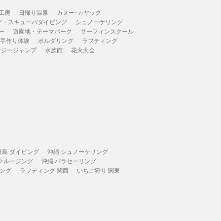
工房
日帰り温泉
カヌー･カヤック
グ・スキューバダイビング
シュノーケリング
ー
遊園地・テーマパーク
サーフィンスクール
 手作り体験
ボルダリング
ラフティング
ンジージャンプ
水族館
花火大会
垣島 ダイビング
沖縄 シュノーケリング
 クルージング
沖縄 パラセーリング
ィング
ラフティング 関西
いちご狩り 関東