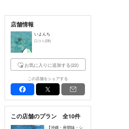
店舗情報
いよんち
口コミ(28)
お気に入りに追加する(22)
この店舗をシェアする
facebook
x
mail
この店舗のプラン
全10件
【沖縄・座間味・シ