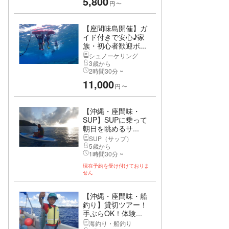
5,800
円
〜
【座間味島開催】ガ
イド付きで安心♪家
族・初心者歓迎ボ...
シュノーケリング
3歳から
2時間30分 ~
11,000
円
〜
【沖縄・座間味・
SUP】SUPに乗って
朝日を眺めるサ...
SUP（サップ）
5歳から
1時間30分 ~
現在予約を受け付けておりま
せん
【沖縄・座間味・船
釣り】貸切ツアー！
手ぶらOK！体験...
海釣り・船釣り