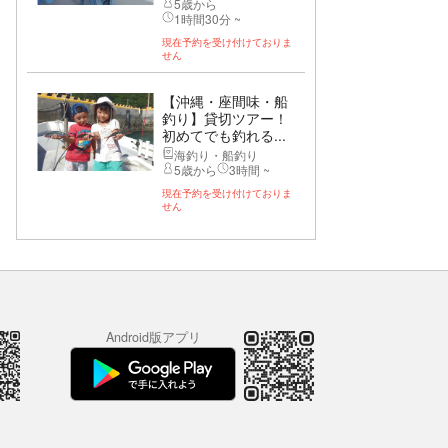
5歳から
1時間30分 ~
現在予約を受け付けておりま
せん
【沖縄・座間味・船
釣り】貸切ツアー！
初めてでも釣れる...
海釣り・船釣り
5歳から
3時間 ~
現在予約を受け付けておりま
せん
Android版アプリ