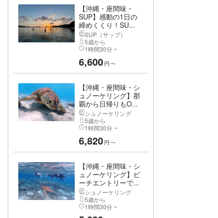
【沖縄・座間味・
SUP】感動の1日の
締めくくり！SU...
SUP（サップ）
5歳から
1時間30分 ~
6,600
円
〜
【沖縄・座間味・シ
ュノーケリング】那
覇から日帰りもO...
シュノーケリング
5歳から
1時間30分 ~
6,820
円
〜
【沖縄・座間味・シ
ュノーケリング】ビ
ーチエントリーで...
シュノーケリング
5歳から
1時間30分 ~