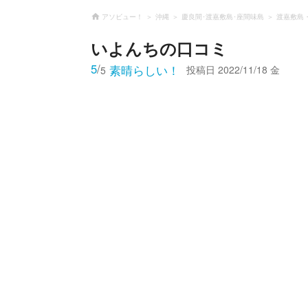
アソビュー！
沖縄
慶良間･渡嘉敷島･座間味島
渡嘉敷島
いよんち
の口コミ
5
/
素晴らしい！
投稿日
2022/11/18 金
5