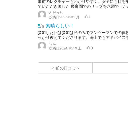
事前のレクチャーもわかりやすく、安全にも目を
ていただきました 慶良間でのサップを念願でしたの
わだっち
1
投稿日
2025/3/31 月
素晴らしい！
5
/
5
参加した回は参加は私のみでマンツーマンでの体験
っかり教えてくださります。海上でもアドバイスを
つん
0
投稿日
2024/10/19 土
前の口コミへ