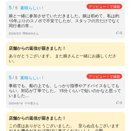
5
/
アソビュー！で体験
5
素晴らしい！
娘と一緒に参加させていただきました。娘は初めて、私は約
10年ぶりのスノボで不安でしたが、スタッフの方だけでなく
同行者の常...
0
いいね
2026/2/2
RNmomさん
店舗からの返信が届きました！
ありがとうございます。 また娘さんと一緒にお越しくださ
い。
5
/
アソビュー！で体験
5
素晴らしい！
事前でも、船の上でも、しっかり指導やアドバイスをしても
らい、対応が丁寧でした。 15分くらいで短いのかなと思って
いました...
0
いいね
2024/8/18
マサ君さん
店舗からの返信が届きました！
この度はありがとうございました。 至らぬ点もございます
がまた機会があれば遊びに来てください！！ 小野