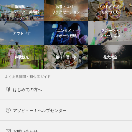
遊園地・
温泉・スパ・
ハンドメイド・
テーマパーク・美術館
リラクゼーション
ものづくり
エンタメ・
スポーツ・
アウトドア
スポーツ観戦
フィットネス
体験観光
趣味・習い事
花火大会
よくある質問・初心者ガイド
はじめての方へ
アソビュー！ヘルプセンター
お問い合わせ