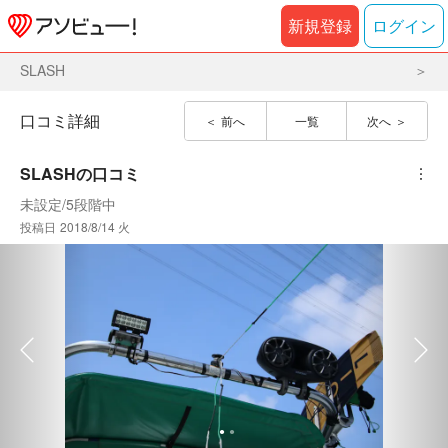
新規登録
ログイン
SLASH
口コミ詳細
前へ
一覧
次へ
SLASH
の口コミ
︙
未設定
/
5段階中
投稿日
2018/8/14 火