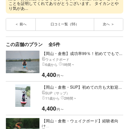
ことを証明してくれてありがとうございます。 タイカンとや
り気があ...
前へ
口コミ一覧（55）
次へ
この店舗のプラン
全5件
【岡山・倉敷】成功率99％！初めてでもで...
ウェイクボード
6歳から
1時間 ~
4,400
円
〜
【岡山・倉敷・SUP】初めての方も大歓迎...
SUP（サップ）
11歳から
2時間 ~
4,400
円
〜
【岡山・倉敷・ウェイクボード】経験者向
け...