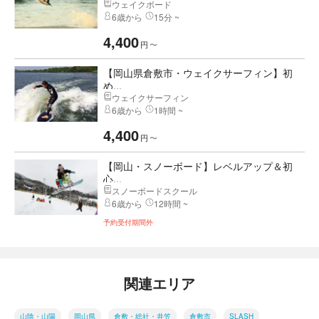
ウェイクボード
6歳から
15分 ~
4,400
円
〜
【岡山県倉敷市・ウェイクサーフィン】初
め...
ウェイクサーフィン
6歳から
1時間 ~
4,400
円
〜
【岡山・スノーボード】レベルアップ＆初
心...
スノーボードスクール
6歳から
12時間 ~
予約受付期間外
関連エリア
山陰・山陽
岡山県
倉敷・総社・井笠
倉敷市
SLASH