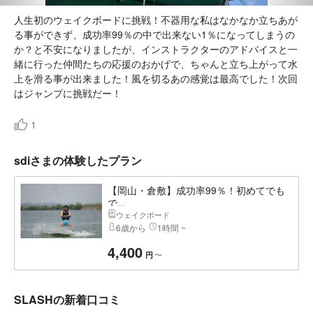
人生初のウェイクボードに挑戦！不器用な私はなかなか立ちあが
る事ができず、成功率99％の中で出来ない1％になってしまうの
か？と不安になりましたが、インストラクターのアドバイスと一
緒に行った仲間たちの応援のおかげで、ちゃんと立ち上がって水
上を滑る事が出来ました！風を切るあの感覚は最高でした！次回
はジャンプに挑戦だー！
1
sdiさまの体験したプラン
【岡山・倉敷】成功率99％！初めてでも
で...
ウェイクボード
6歳から
1時間 ~
4,400
〜
円
SLASHの新着口コミ