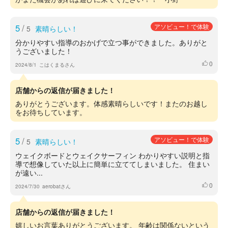
5
/
アソビュー！で体験
5
素晴らしい！
分かりやすい指導のおかげで立つ事ができました。ありがと
うございました！
0
いいね
2024/8/1
こはくまるさん
店舗からの返信が届きました！
ありがとうございます。体感素晴らしいです！またのお越し
をお待ちしています。
5
/
アソビュー！で体験
5
素晴らしい！
ウェイクボードとウェイクサーフィン わかりやすい説明と指
導で想像していた以上に簡単に立ててしまいました。 住まい
が遠い...
0
いいね
2024/7/30
aerobatさん
店舗からの返信が届きました！
嬉しいお言葉ありがとうございます。 年齢は関係ないという