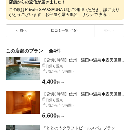
店舗からの返信が届きました！
この度はPrivate SPA&SAUNA Uをご利用いただき、誠にあり
がとうございます。お部屋や露天風呂、サウナで快適...
前へ
口コミ一覧（15）
次へ
この店舗のプラン
全4件
【貸切3時間】信州・湯田中温泉◆露天風呂...
日帰り温泉
3歳から
3時間 ~
4,400
円
〜
【貸切3時間】信州・湯田中温泉◆露天風呂...
日帰り温泉
3歳から
3時間 ~
5,500
円
〜
『ととのうクラフトビールスパ』プラン