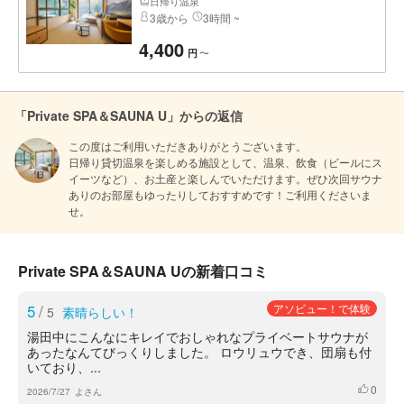
日帰り温泉
3歳から
3時間 ~
4,400
〜
円
「Private SPA＆SAUNA U」からの返信
この度はご利用いただきありがとうございます。

日帰り貸切温泉を楽しめる施設として、温泉、飲食（ビールにス
イーツなど）、お土産と楽しんでいただけます。ぜひ次回サウナ
ありのお部屋もゆったりしておすすめです！ご利用くださいま
せ。
Private SPA＆SAUNA Uの新着口コミ
5
/
アソビュー！で体験
5
素晴らしい！
湯田中にこんなにキレイでおしゃれなプライベートサウナが
あったなんてびっくりしました。 ロウリュウでき、団扇も付
いており、...
0
いいね
2026/7/27
よさん