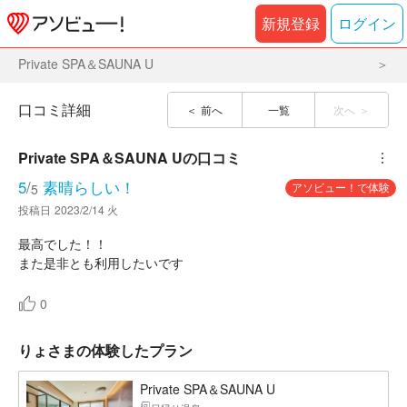
新規登録
ログイン
Private SPA＆SAUNA U
口コミ詳細
前へ
一覧
次へ
Private SPA＆SAUNA U
の口コミ
︙
5
/
素晴らしい！
アソビュー！で体験
5
投稿日
2023/2/14 火
最高でした！！
また是非とも利用したいです
0
りょさまの体験したプラン
Private SPA＆SAUNA U