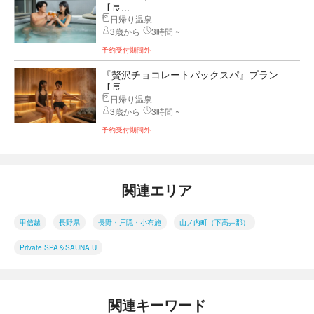
【長...
日帰り温泉
3歳から
3時間 ~
予約受付期間外
『贅沢チョコレートパックスパ』プラン
【長...
日帰り温泉
3歳から
3時間 ~
予約受付期間外
関連エリア
甲信越
長野県
長野・戸隠・小布施
山ノ内町（下高井郡）
Private SPA＆SAUNA U
関連キーワード