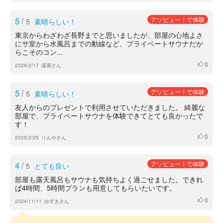
5
/
アソビュー！で体験
5
素晴らしい！
東京からわざわざ長野までと思いましたが、部屋の心地よさ
にサ室から水風呂までの動線など、プライベートサウナだか
らこそのコン...
0
いいね
2026/2/17
湯屋さん
5
/
アソビュー！で体験
5
素晴らしい！
友人からのプレゼントで利用させていただきました。 綺麗な
部屋で、プライベートサウナを体験できてとても良かったで
す！
0
いいね
2025/2/25
りんやさん
4
/
アソビュー！で体験
5
とても良い
部屋も露天風呂もサウナも気持ちよく過ごせました。できれ
ば4時間、5時間プランも用意してもらいたいです。
0
いいね
2024/11/11
ゆずきさん