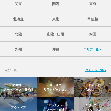
関東
関西
東海
北海道
東北
甲信越
北陸
山陰・山陽
四国
九州
沖縄
エリア一覧へ
遊び一覧
ジャンル一覧へ
遊園地・
温泉・スパ・
ハンドメイド・
テーマパーク・美術館
リラクゼーション
ものづくり
エンタメ・
スポーツ・
アウトドア
スポーツ観戦
フィットネス