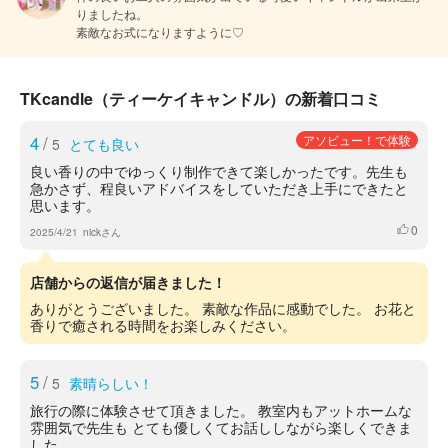
りましたね。

素敵なお式になりますように♡
TKcandle（ティーケイキャンドル）の新着口コミ
4
/
アソビュー！で体験
5
とても良い
良い香りの中でゆっくり制作できて楽しかったです。先生も
急かさず、程良いアドバイスをしていただき上手にできたと
思います。
0
いいね
2025/4/21
nickさん
店舗からの返信が届きました！
ありがとうございました。 素敵な作品に感動でした。 お花と
香りで癒される時間をお楽しみください。
5
/
5
素晴らしい！
旅行の際に体験させて頂きました。 教室内もアットホームな
雰囲気で先生も とても優しくてお話ししながら楽しくできま
した。 ...