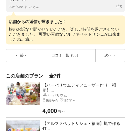
0
いいね
2024/5/22
よっこさん
店舗からの返信が届きました！
旅のお話など聞かせていただき、楽しい時間を過ごさせてい
ただきました。 可愛い素敵なアルファベットサシェが出来ま
したね。旅...
前へ
口コミ一覧（36）
次へ
この店舗のプラン
全7件
【ハーバリウムディフューザー作り・福
岡】...
ハーバリウム
6歳から
1時間 ~
4,000
円
〜
【アルファベットサシェ・福岡】蝋で作る
灯...