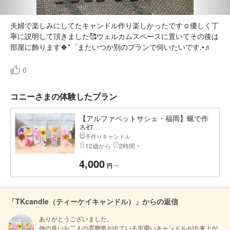
夫婦で楽しみにしてたキャンドル作り楽しかったです☺️優しく丁
寧に説明して頂きました🥰ウェルカムスペースに置いてその後は
部屋に飾ります🍀*゜またいつか別のプランで伺いたいです.•♬
0
コニーさまの体験したプラン
【アルファベットサシェ・福岡】蝋で作
る灯...
手作りキャンドル
12歳から
2時間 ~
4,000
〜
円
「TKcandle（ティーケイキャンドル）」からの返信
ありがとうございました。

仲の良いお二人の雰囲気が出ている可愛いキャンドルが出来上が