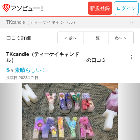
新規登録
ログイン
TKcandle（ティーケイキャンドル）
口コミ詳細
前へ
一覧
次へ
TKcandle（ティーケイキャンド
︙
ル）
の口コミ
5
/
素晴らしい！
5
投稿日
2023/4/2 日