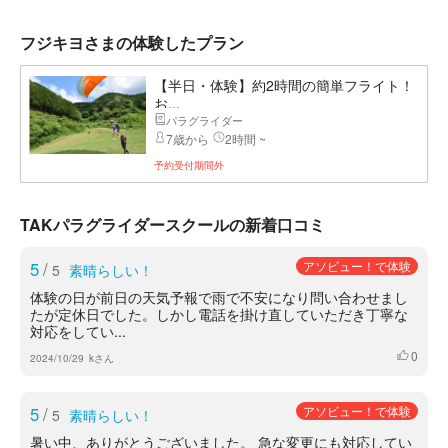
フジキヨさまの体験したプラン
【半日・体験】約2時間の簡単フライト！
お...
パラグライダー
7歳から
2時間 ~
予約受付期間外
TAKパラグライダースクールの新着口コミ
5
/
アソビュー！で体験
5
素晴らしい！
体験の日が前日の天気予報で雨で不安になり問い合わせまし
たが定休日でした。しかし電話を掛け直していただき丁寧な
対応をしてい...
0
いいね
2024/10/29
kさん
5
/
アソビュー！で体験
5
素晴らしい！
暑い中、ありがとうございました。 急な変更にも対応してい