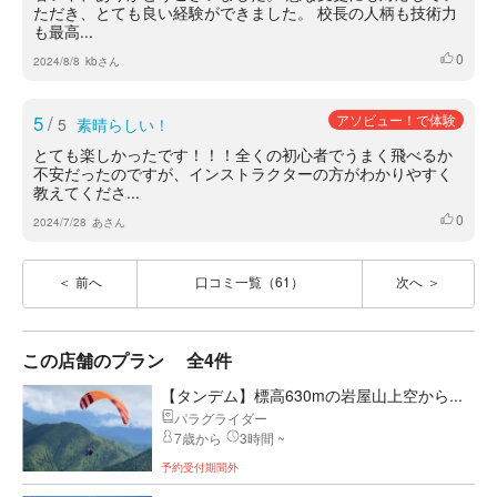
ただき、とても良い経験ができました。 校長の人柄も技術力
も最高...
0
いいね
2024/8/8
kbさん
5
/
アソビュー！で体験
5
素晴らしい！
とても楽しかったです！！！全くの初心者でうまく飛べるか
不安だったのですが、インストラクターの方がわかりやすく
教えてくださ...
0
いいね
2024/7/28
あさん
前へ
口コミ一覧（61）
次へ
この店舗のプラン
全4件
【タンデム】標高630mの岩屋山上空から...
パラグライダー
7歳から
3時間 ~
予約受付期間外