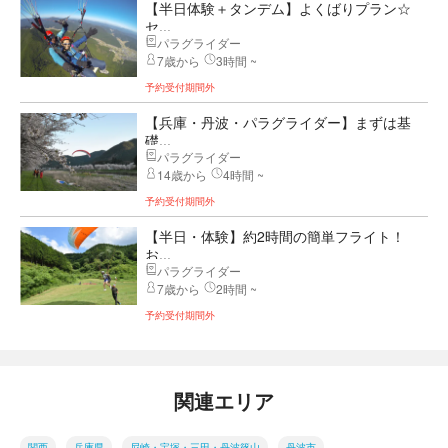
【半日体験＋タンデム】よくばりプラン☆
セ...
パラグライダー
7歳から
3時間 ~
予約受付期間外
【兵庫・丹波・パラグライダー】まずは基
礎...
パラグライダー
14歳から
4時間 ~
予約受付期間外
【半日・体験】約2時間の簡単フライト！
お...
パラグライダー
7歳から
2時間 ~
予約受付期間外
関連エリア
関西
兵庫県
尼崎・宝塚・三田・丹波篠山
丹波市