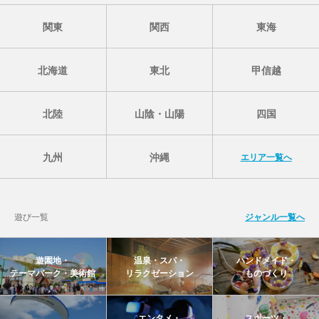
関東
関西
東海
北海道
東北
甲信越
北陸
山陰・山陽
四国
九州
沖縄
エリア一覧へ
遊び一覧
ジャンル一覧へ
遊園地・
温泉・スパ・
ハンドメイド・
テーマパーク・美術館
リラクゼーション
ものづくり
エンタメ・
スポーツ・