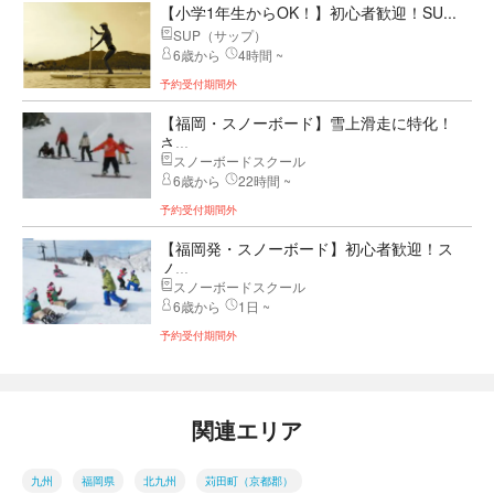
【小学1年生からOK！】初心者歓迎！SU...
SUP（サップ）
6歳から
4時間 ~
予約受付期間外
【福岡・スノーボード】雪上滑走に特化！
さ...
スノーボードスクール
6歳から
22時間 ~
予約受付期間外
【福岡発・スノーボード】初心者歓迎！ス
ノ...
スノーボードスクール
6歳から
1日 ~
予約受付期間外
関連エリア
九州
福岡県
北九州
苅田町（京都郡）