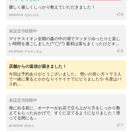
優しく厳しくしっかり教えていただきました！
0
いいね
2022/9/18
なかにさん
未設定/5段階中
マイナスイオン全開の森の中の湖でマッタリゆったりと楽し
い時間を過ごしました(*^◯^*) 最初は落ちまくったけどオ...
2
いいね
2018/9/22
ナカヤンさん
店舗からの返信が届きました！
今回は予約ありがとうございました。 勢いの良い方々で３人
で一緒に乗るとかかなりイケイケでビビりました💦 今度はバ
ス釣...
未設定/5段階中
海に出る前に、オーナーがお店で立ち上がり方をしっかり教
えてもらったおかげで、すぐに立てるようになりました！滑
ってる間にも...
7
いいね
2018/9/22
ymさん