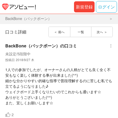
新規登録
ログイン
BackBone（バックボーン）
口コミ詳細
前へ
一覧
次へ
BackBone（バックボーン）
の口コミ
︙
未設定
/
5段階中
投稿日
2018/9/27 木
1人での参加でしたが、オーナーさんの人柄がとても良く全く不
安もなく楽しく体験する事が出来ました(^^)
細かな分かりやすい的確な指導で普段理解するのに苦しむ私でも
立てるようになりました♪
ウェイクボード上手くなりたいのでこれからも通います☆
ありがとうございました(^^)
また、宜しくお願いします☆
2