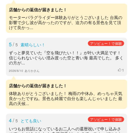
店舗からの返信が届きました！
モーターパラグライダー体験ありがとうございました 台風の
影響で少し波が高かったのですが、迫力の有る景色を見て頂
けて良かっ...
5
/
アソビュー！で体験
5
素晴らしい！
ずっと夢見ていた『空を飛びたい！！』が叶い大満足です！
信じられないぐらい澄み渡った空と青い海 最高でした。 多く
の方が...
1
いいね
2026/6/10
ありかさん
店舗からの返信が届きました！
体験ありがとうございました！ 梅雨の中休み、めっちゃ天気
良かったですね。景色も綺麗で自分も楽しんじゃいました 最
高の天候...
4
/
アソビュー！で体験
5
とても良い
いつもお世話になっているお二人への還暦祝いで申し込みさ