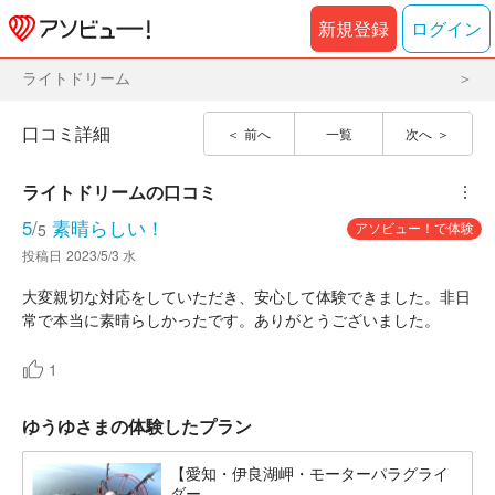
新規登録
ログイン
ライトドリーム
口コミ詳細
前へ
一覧
次へ
ライトドリーム
の口コミ
︙
5
/
素晴らしい！
アソビュー！で体験
5
投稿日
2023/5/3 水
大変親切な対応をしていただき、安心して体験できました。非日
常で本当に素晴らしかったです。ありがとうございました。
1
ゆうゆさまの体験したプラン
【愛知・伊良湖岬・モーターパラグライ
ダー...