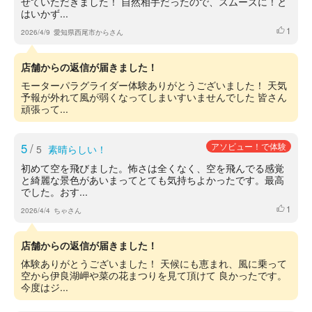
せていただきました！ 自然相手だったので、スムーズに！と
はいかず...
1
いいね
2026/4/9
愛知県西尾市からさん
店舗からの返信が届きました！
モーターパラグライダー体験ありがとうございました！ 天気
予報が外れて風が弱くなってしまいすいませんでした 皆さん
頑張って...
5
/
アソビュー！で体験
5
素晴らしい！
初めて空を飛びました。怖さは全くなく、空を飛んでる感覚
と綺麗な景色があいまってとても気持ちよかったです。最高
でした。おす...
1
いいね
2026/4/4
ちゃさん
店舗からの返信が届きました！
体験ありがとうございました！ 天候にも恵まれ、風に乗って
空から伊良湖岬や菜の花まつりを見て頂けて 良かったです。
今度はジ...