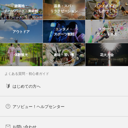
遊園地・
温泉・スパ・
ハンドメイド・
テーマパーク・美術館
リラクゼーション
ものづくり
エンタメ・
スポーツ・
アウトドア
スポーツ観戦
フィットネス
体験観光
趣味・習い事
花火大会
よくある質問・初心者ガイド
はじめての方へ
アソビュー！ヘルプセンター
お問い合わせ