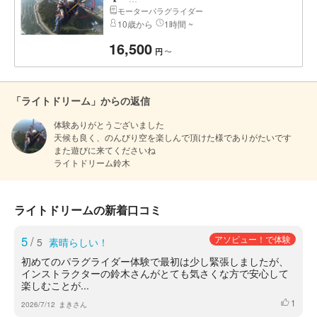
モーターパラグライダー
10歳から
1時間 ~
16,500
〜
円
「ライトドリーム」からの返信
体験ありがとうございました

天候も良く、のんびり空を楽しんで頂けた様でありがたいです

また遊びに来てくださいね

ライトドリーム鈴木
ライトドリームの新着口コミ
5
/
アソビュー！で体験
5
素晴らしい！
初めてのパラグライダー体験で最初は少し緊張しましたが、
インストラクターの鈴木さんがとても気さくな方で安心して
楽しむことが...
1
いいね
2026/7/12
まきさん