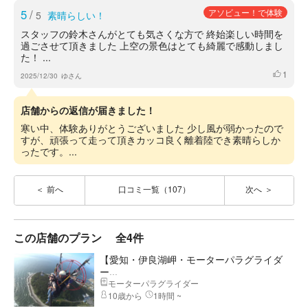
5
/
アソビュー！で体験
5
素晴らしい！
スタッフの鈴木さんがとても気さくな方で 終始楽しい時間を
過ごさせて頂きました 上空の景色はとても綺麗で感動しまし
た！ ...
1
いいね
2025/12/30
ゆさん
店舗からの返信が届きました！
寒い中、体験ありがとうございました 少し風が弱かったので
すが、頑張って走って頂きカッコ良く離着陸でき素晴らしか
ったです。...
前へ
口コミ一覧（107）
次へ
この店舗のプラン
全4件
【愛知・伊良湖岬・モーターパラグライダ
ー...
モーターパラグライダー
10歳から
1時間 ~