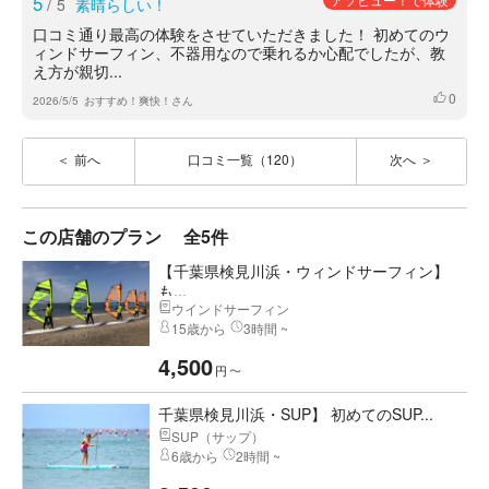
5
/
5
素晴らしい！
口コミ通り最高の体験をさせていただきました！ 初めてのウ
ィンドサーフィン、不器用なので乗れるか心配でしたが、教
え方が親切...
0
いいね
2026/5/5
おすすめ！爽快！さん
前へ
口コミ一覧（120）
次へ
この店舗のプラン
全5件
【千葉県検見川浜・ウィンドサーフィン】
も...
ウインドサーフィン
15歳から
3時間 ~
4,500
円
〜
千葉県検見川浜・SUP】 初めてのSUP...
SUP（サップ）
6歳から
2時間 ~