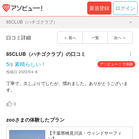
新規登録
ログイン
85CLUB（ハチゴクラブ）
口コミ詳細
前へ
一覧
次へ
85CLUB（ハチゴクラブ）
の口コミ
︙
5
/
素晴らしい！
アソビュー！で体験
5
投稿日
2023/5/4 木
丁寧で、久しぶりでしたが、慣れました。ありがとうございま
す。
0
zooさまの体験したプラン
【千葉県検見川浜・ウィンドサーフィ
ン】 ...