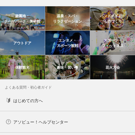
遊園地・
温泉・スパ・
ハンドメイド・
テーマパーク・美術館
リラクゼーション
ものづくり
エンタメ・
スポーツ・
アウトドア
スポーツ観戦
フィットネス
体験観光
趣味・習い事
花火大会
よくある質問・初心者ガイド
はじめての方へ
アソビュー！ヘルプセンター