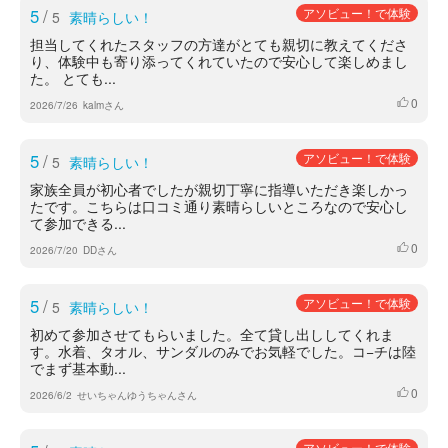
5
/
アソビュー！で体験
5
素晴らしい！
担当してくれたスタッフの方達がとても親切に教えてくださ
り、体験中も寄り添ってくれていたので安心して楽しめまし
た。 とても...
0
いいね
2026/7/26
kalmさん
5
/
アソビュー！で体験
5
素晴らしい！
家族全員が初心者でしたが親切丁寧に指導いただき楽しかっ
たです。こちらは口コミ通り素晴らしいところなので安心し
て参加できる...
0
いいね
2026/7/20
DDさん
5
/
アソビュー！で体験
5
素晴らしい！
初めて参加させてもらいました。全て貸し出ししてくれま
す。水着、タオル、サンダルのみでお気軽でした。コ−チは陸
でまず基本動...
0
いいね
2026/6/2
せいちゃんゆうちゃんさん
アソビュー！で体験