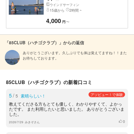
ウインドサーフィン
15歳から
2時間 ~
4,000
〜
円
「85CLUB（ハチゴクラブ）」からの返信
ありがとうございます。久しぶりでも体は覚えてますね！！また
お待ちしております。
85CLUB（ハチゴクラブ）の新着口コミ
5
/
アソビュー！で体験
5
素晴らしい！
教えてくださる方もとても優しく、わかりやすくて、よかっ
たです。 また利用したいと思いました。 ありがとうございま
した。
0
いいね
2026/7/29
みきぞさん