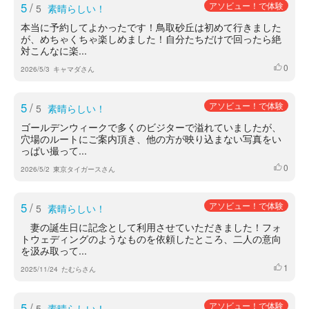
5
/
アソビュー！で体験
5
素晴らしい！
本当に予約してよかったです！鳥取砂丘は初めて行きました
が、めちゃくちゃ楽しめました！自分たちだけで回ったら絶
対こんなに楽...
0
いいね
2026/5/3
キャマダさん
5
/
アソビュー！で体験
5
素晴らしい！
ゴールデンウィークで多くのビジターで溢れていましたが、
穴場のルートにご案内頂き、他の方が映り込まない写真をい
っぱい撮って...
0
いいね
2026/5/2
東京タイガースさん
5
/
アソビュー！で体験
5
素晴らしい！
妻の誕生日に記念として利用させていただきました！フォ
トウェディングのようなものを依頼したところ、二人の意向
を汲み取って...
1
いいね
2025/11/24
たむらさん
5
/
アソビュー！で体験
5
素晴らしい！