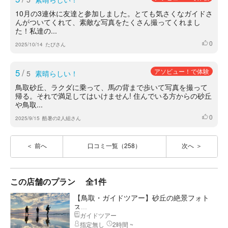
10月の3連休に友達と参加しました。とても気さくなガイドさ
んがついてくれて、素敵な写真をたくさん撮ってくれまし
た！私達の...
0
いいね
2025/10/14
たぴさん
5
/
アソビュー！で体験
5
素晴らしい！
鳥取砂丘、ラクダに乗って、馬の背まで歩いて写真を撮って
帰る。それで満足してはいけません! 住んでいる方からの砂丘
や鳥取...
0
いいね
2025/9/15
酷暑の2人組さん
前へ
口コミ一覧（258）
次へ
この店舗のプラン
全1件
【鳥取・ガイドツアー】砂丘の絶景フォト
ス...
ガイドツアー
指定無し
2時間 ~