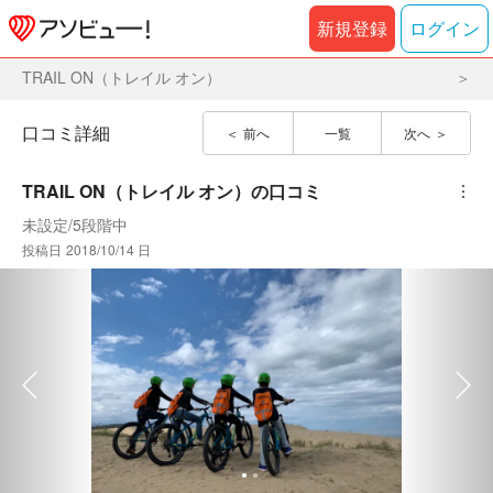
新規登録
ログイン
TRAIL ON（トレイル オン）
口コミ詳細
前へ
一覧
次へ
TRAIL ON（トレイル オン）
の口コミ
︙
未設定
/
5段階中
投稿日
2018/10/14 日