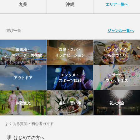
九州
沖縄
エリア一覧へ
遊び一覧
ジャンル一覧へ
遊園地・
温泉・スパ・
ハンドメイド・
テーマパーク・美術館
リラクゼーション
ものづくり
エンタメ・
スポーツ・
アウトドア
スポーツ観戦
フィットネス
体験観光
趣味・習い事
花火大会
よくある質問・初心者ガイド
はじめての方へ