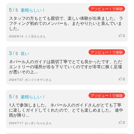
5
/
アソビュー！で体験
5
素晴らしい！
スタッフの方もとても親切で、楽しい体験が出来ました。 ラ
フティング初めてのメンバーも、またやりたいと喜んでいま
した。
0
いいね
2026/6/14
トミ兄さんさん
3
/
アソビュー！で体験
5
良い
ネパール人のガイドは親切丁寧でとても良かったです、ただ
エントリーの場所が谷を下りていくのですが非常に狭く足場
が悪いその上...
0
いいね
2024/7/27
ポンコツオヤジさん
5
/
アソビュー！で体験
5
素晴らしい！
1人で参加しました。 ネパール人のガイドさんがとても丁寧
に楽しくガイドしてくれたので、とても楽しめました。 途中
雨が降り...
0
いいね
2024/7/17
おっきいちゃんさん