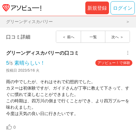
新規登録
ログイン
グリーンディスカバリー
口コミ詳細
前へ
一覧
次へ
グリーンディスカバリー
の口コミ
︙
5
/
素晴らしい！
アソビュー！で体験
5
投稿日
2023/5/16 火
雨の中でしたが、それはそれで幻想的でした。
カヌーは初体験ですが、ガイドさんが丁寧に教えて下さって、す
ぐに慣れて楽しむことができました。
この時期は、四万川の側まで行くことができ、より四万ブルーを
味わえました。
今度は天気の良い日に行きたいです。
0