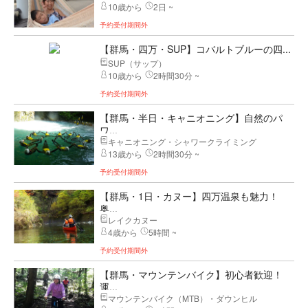
10歳から
2日 ~
予約受付期間外
【群馬・四万・SUP】コバルトブルーの四...
SUP（サップ）
10歳から
2時間30分 ~
予約受付期間外
【群馬・半日・キャニオニング】自然のパ
ワ...
キャニオニング・シャワークライミング
13歳から
2時間30分 ~
予約受付期間外
【群馬・1日・カヌー】四万温泉も魅力！
奥...
レイクカヌー
4歳から
5時間 ~
予約受付期間外
【群馬・マウンテンバイク】初心者歓迎！
運...
マウンテンバイク（MTB）・ダウンヒル