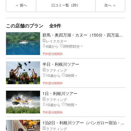
前へ
口コミ一覧（20）
次へ
この店舗のプラン
全9件
群馬・奥四万湖・カヌー（150分・四万温...
レイクカヌー
4歳から
2時間30分 ~
予約受付期間外
半日・利根川ツアー
ラフティング
10歳から
3時間 ~
予約受付期間外
1日・利根川ツアー
ラフティング
10歳から
7時間 ~
予約受付期間外
1泊2日・利根川ツアー（バンガロー宿泊・...
ラフティング