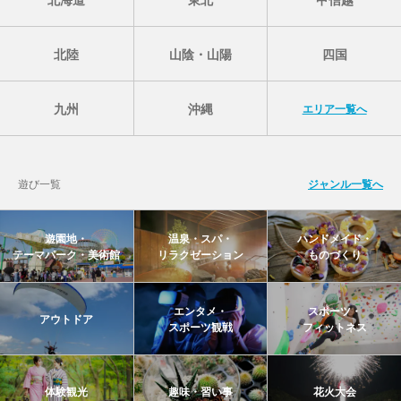
北陸
山陰・山陽
四国
九州
沖縄
エリア一覧へ
遊び一覧
ジャンル一覧へ
遊園地・
温泉・スパ・
ハンドメイド・
テーマパーク・美術館
リラクゼーション
ものづくり
エンタメ・
スポーツ・
アウトドア
スポーツ観戦
フィットネス
体験観光
趣味・習い事
花火大会