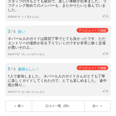
スタッフの方もとても親切で、楽しい体験が出来ました。 ラ
フティング初めてのメンバーも、またやりたいと喜んでいま
した。
0
いいね
2026/6/14
トミ兄さんさん
3
/
アソビュー！で体験
5
良い
ネパール人のガイドは親切丁寧でとても良かったです、ただ
エントリーの場所が谷を下りていくのですが非常に狭く足場
が悪いその上...
0
いいね
2024/7/27
ポンコツオヤジさん
5
/
アソビュー！で体験
5
素晴らしい！
1人で参加しました。 ネパール人のガイドさんがとても丁寧
に楽しくガイドしてくれたので、とても楽しめました。 途中
雨が降り...
0
いいね
2024/7/17
おっきいちゃんさん
前へ
口コミ一覧（20）
次へ