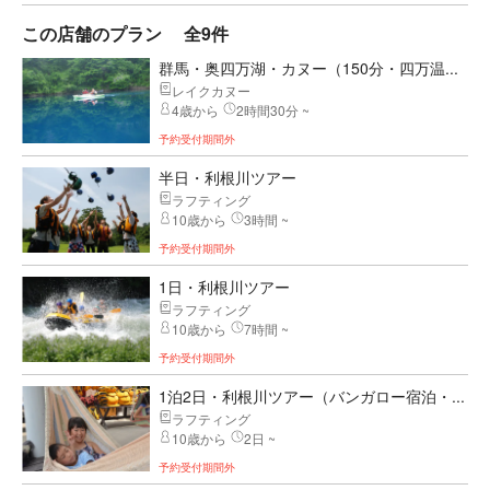
この店舗のプラン
全9件
群馬・奥四万湖・カヌー（150分・四万温...
レイクカヌー
4歳から
2時間30分 ~
予約受付期間外
半日・利根川ツアー
ラフティング
10歳から
3時間 ~
予約受付期間外
1日・利根川ツアー
ラフティング
10歳から
7時間 ~
予約受付期間外
1泊2日・利根川ツアー（バンガロー宿泊・...
ラフティング
10歳から
2日 ~
予約受付期間外