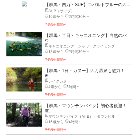
【群馬・四万・SUP】コバルトブルーの四...
SUP（サップ）
10歳から
2時間30分 ~
予約受付期間外
【群馬・半日・キャニオニング】自然のパ
ワ...
キャニオニング・シャワークライミング
13歳から
2時間30分 ~
予約受付期間外
【群馬・1日・カヌー】四万温泉も魅力！
奥...
レイクカヌー
4歳から
5時間 ~
予約受付期間外
【群馬・マウンテンバイク】初心者歓迎！
運...
マウンテンバイク（MTB）・ダウンヒル
16歳から
4時間 ~
予約受付期間外