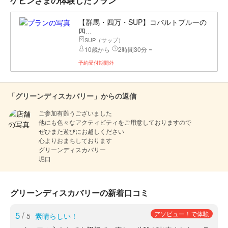
ケビンさまの体験したプラン
【群馬・四万・SUP】コバルトブルーの
四...
SUP（サップ）
10歳から
2時間30分 ~
予約受付期間外
「グリーンディスカバリー」からの返信
ご参加有難うございました

他にも色々なアクティビティをご用意しておりますので

ぜひまた遊びにお越しください

心よりおまちしております

グリーンディスカバリー

堀口
グリーンディスカバリーの新着口コミ
5
/
アソビュー！で体験
5
素晴らしい！