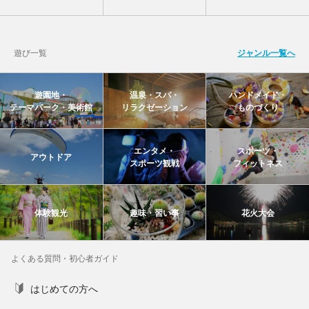
遊び一覧
ジャンル一覧へ
遊園地・
温泉・スパ・
ハンドメイド・
テーマパーク・美術館
リラクゼーション
ものづくり
エンタメ・
スポーツ・
アウトドア
スポーツ観戦
フィットネス
体験観光
趣味・習い事
花火大会
よくある質問・初心者ガイド
はじめての方へ