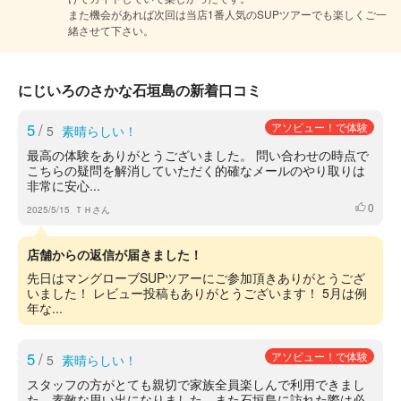
また機会があれば次回は当店1番人気のSUPツアーでも楽しくご一
緒させて下さい。
にじいろのさかな石垣島の新着口コミ
5
/
アソビュー！で体験
5
素晴らしい！
最高の体験をありがとうございました。 問い合わせの時点で
こちらの疑問を解消していただく的確なメールのやり取りは
非常に安心...
0
いいね
2025/5/15
ＴＨさん
店舗からの返信が届きました！
先日はマングローブSUPツアーにご参加頂きありがとうござ
いました！ レビュー投稿もありがとうございます！ 5月は例
年な...
5
/
アソビュー！で体験
5
素晴らしい！
スタッフの方がとても親切で家族全員楽しんで利用できまし
た。素敵な思い出になりました。また石垣島に訪れた際は必