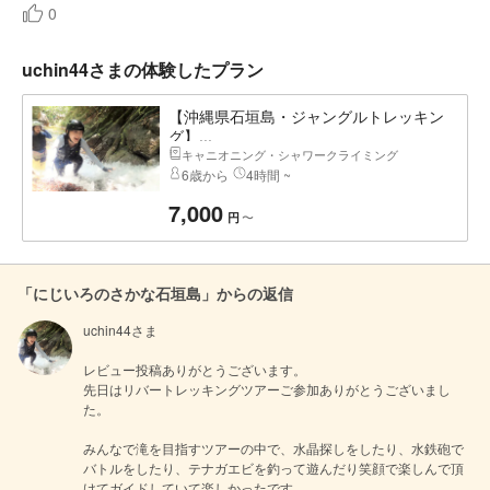
0
uchin44さまの体験したプラン
【沖縄県石垣島・ジャングルトレッキン
グ】...
キャニオニング・シャワークライミング
6歳から
4時間 ~
7,000
〜
円
「にじいろのさかな石垣島」からの返信
uchin44さま

レビュー投稿ありがとうございます。

先日はリバートレッキングツアーご参加ありがとうございまし
た。

みんなで滝を目指すツアーの中で、水晶探しをしたり、水鉄砲で
バトルをしたり、テナガエビを釣って遊んだり笑顔で楽しんで頂
けてガイドしていて楽しかったです。
