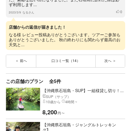
ず利用します...
0
いいね
2023/3/9
なるさん
店舗からの返信が届きました！
なる様 レビュー投稿ありがとうございます。ツアーご参加も
ありがとうございました。 秋の終わりにも関わらず最高のお
天気と...
前へ
口コミ一覧（14）
次へ
この店舗のプラン
全5件
【沖縄県石垣島・SUP】一組様貸し切り！...
SUP（サップ）
10歳から
4時間 ~
8,200
円
〜
【沖縄県石垣島・ジャングルトレッキン
グ】...