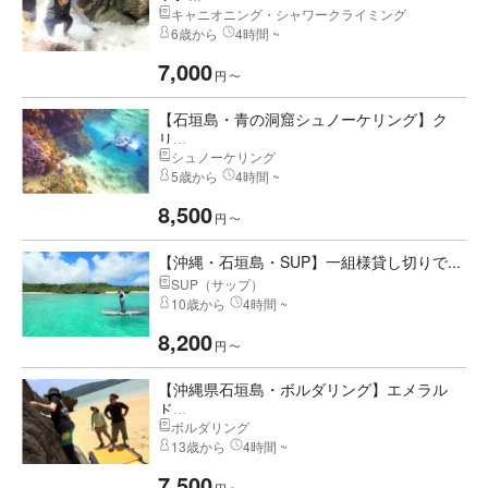
キャニオニング・シャワークライミング
6歳から
4時間 ~
7,000
円
〜
【石垣島・青の洞窟シュノーケリング】ク
リ...
シュノーケリング
5歳から
4時間 ~
8,500
円
〜
【沖縄・石垣島・SUP】一組様貸し切りで...
SUP（サップ）
10歳から
4時間 ~
8,200
円
〜
【沖縄県石垣島・ボルダリング】エメラル
ド...
ボルダリング
13歳から
4時間 ~
7,500