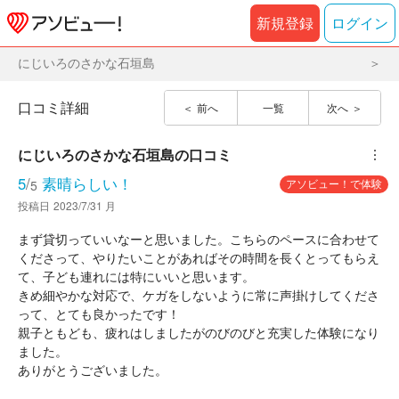
新規登録
ログイン
にじいろのさかな石垣島
口コミ詳細
前へ
一覧
次へ
にじいろのさかな石垣島
の口コミ
︙
5
/
素晴らしい！
アソビュー！で体験
5
投稿日
2023/7/31 月
まず貸切っていいなーと思いました。こちらのペースに合わせて
くださって、やりたいことがあればその時間を長くとってもらえ
て、子ども連れには特にいいと思います。
きめ細やかな対応で、ケガをしないように常に声掛けしてくださ
って、とても良かったです！
親子ともども、疲れはしましたがのびのびと充実した体験になり
ました。
ありがとうございました。