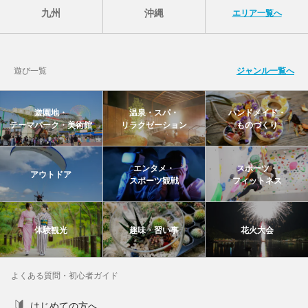
九州
沖縄
エリア一覧へ
遊び一覧
ジャンル一覧へ
遊園地・
温泉・スパ・
ハンドメイド・
テーマパーク・美術館
リラクゼーション
ものづくり
エンタメ・
スポーツ・
アウトドア
スポーツ観戦
フィットネス
体験観光
趣味・習い事
花火大会
よくある質問・初心者ガイド
はじめての方へ