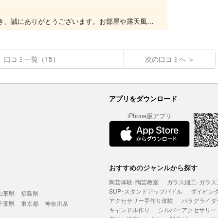
この度はPrivate SPA&SAUNA Uをご利用いただき、誠にありがとうございます。お部屋や露天風呂、サウナで快適にお過ごしいただけたとのこと、嬉しく拝見いたしました。4時間や5...
口コミ一覧（15）
次の口コミへ
アプリをダウンロード
iPhone版アプリ
おすすめのジャンルから探す
陶芸体験･陶芸教室
ガラス細工･ガラス
SUP･スタンドアップパドル
ダイビン
山形県
福島県
アクセサリー手作り体験
パラグライダ
千葉県
東京都
神奈川県
キャンドル作り
シルバーアクセサリー