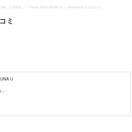
ノ内町（下高井郡）
Private SPA＆SAUNA U
otenbaaa24 さまの口コミ
コミ
AUNA U
 ~