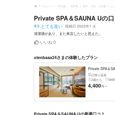
アソビュー！
甲信越
長野県
長野・戸隠・小布施
山
Private SPA＆SAUNA U
の口
4
/
とても良い
投稿日
2023/8/1 火
5
いいね
0
otenbaaa24さまの体験したプラン
Private SPA＆S
日帰り温泉
3歳から
3時間
4,400
円
〜
Private SPA＆SAUNA Uの新着口コミ