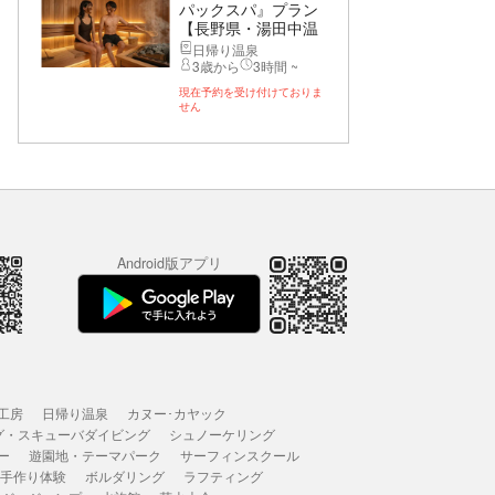
パックスパ』プラン
【長野県・湯田中温
泉】
日帰り温泉
3歳から
3時間 ~
現在予約を受け付けておりま
せん
Android版アプリ
工房
日帰り温泉
カヌー･カヤック
グ・スキューバダイビング
シュノーケリング
ー
遊園地・テーマパーク
サーフィンスクール
 手作り体験
ボルダリング
ラフティング