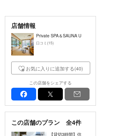
店舗情報
Private SPA＆SAUNA U
口コミ(15)
お気に入りに追加する(40)
この店舗をシェアする
facebook
x
mail
この店舗のプラン
全4件
【貸切3時間】信