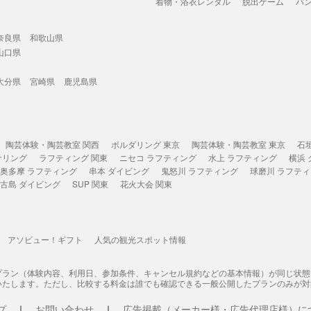
着物・浴衣レンタル
脱出ゲーム
バ
奈良県
和歌山県
山口県
大分県
宮崎県
鹿児島県
陶芸体験・陶芸教室 関西
ボルダリング 東京
陶芸体験・陶芸教室 東京
石
ケリング
ラフティング 関東
ニセコ ラフティング
水上 ラフティング
横浜
奥多摩 ラフティング
串本 ダイビング
鬼怒川 ラフティング
球磨川 ラフテ
古島 ダイビング
SUP 関東
花火大会 関東
アソビュー！ギフト
人気の観光スポット情報
プラン（体験内容、利用日、参加条件、キャンセル規約などの基本情報）が同じ状
いたします。ただし、比較する料金は誰でも確認できる一般公開したプランのみが対
プ
お問い合わせ
広告掲載（メーカー様・広告代理店様）に