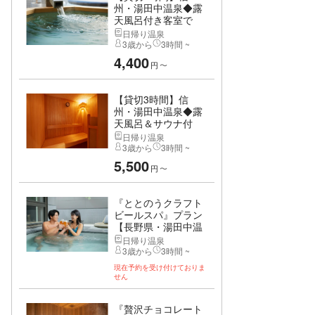
州・湯田中温泉◆露
天風呂付き客室で
贅...
日帰り温泉
3歳から
3時間 ~
4,400
円
〜
【貸切3時間】信
州・湯田中温泉◆露
天風呂＆サウナ付
き...
日帰り温泉
3歳から
3時間 ~
5,500
円
〜
『ととのうクラフト
ビールスパ』プラン
【長野県・湯田中温
泉】
日帰り温泉
3歳から
3時間 ~
現在予約を受け付けておりま
せん
『贅沢チョコレート