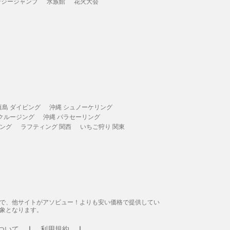
ンジージャンプ
水族館
花火大会
垣島 ダイビング
沖縄 シュノーケリング
 クルージング
沖縄 パラセーリング
ィング
ラフティング 関西
いちご狩り 関東
態で、他サイトがアソビュー！よりも安い価格で提供してい
象となります。
ついて
利用規約