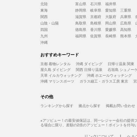
北陸
富山県
石川県
福井県
東海
静岡県
岐阜県
愛知県
三重県
関西
滋賀県
京都府
大阪府
兵庫県
山陰・山陽
鳥取県
島根県
岡山県
広島県
四国
徳島県
香川県
愛媛県
高知県
九州
福岡県
佐賀県
長崎県
熊本県
沖縄
おすすめキーワード
京都 着物レンタル
沖縄 ダイビング
日帰り温泉 関東
屋久島 ダイビング
関西 日帰り温泉
石垣島 シュノー
天草 イルカウォッチング
沖縄 ホエールウォッチング
沖縄 マリンスポーツ
ガラス細工・ガラス工房 東京
宮
その他
ランキングから探す
拠点から探す
掲載お問い合わせ
※アソビュー！の最安値保証は、同一レジャー会社の提供
る場合に限り、差額の2倍のアソビュー！ポイントを付与
リンクについて
ヘル