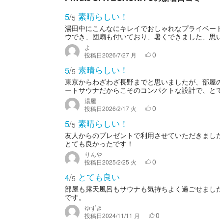
素晴らしい！
5
/
5
湯田中にこんなにキレイでおしゃれなプライベー
ウでき、団扇も付いており、暑くできました、思い
よ
0
投稿日
2026/7/27 月
素晴らしい！
5
/
5
東京からわざわざ長野までと思いましたが、部屋
ートサウナだからこそのコンパクトな設計で、と
湯屋
0
投稿日
2026/2/17 火
素晴らしい！
5
/
5
友人からのプレゼントで利用させていただきまし
とても良かったです！
りんや
0
投稿日
2025/2/25 火
とても良い
4
/
5
部屋も露天風呂もサウナも気持ちよく過ごせまし
です。
ゆずき
0
投稿日
2024/11/11 月