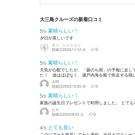
大三島クルーズの新着口コミ
素晴らしい！
5
/
5
夕日が美しいです
エン・シンシュン
0
投稿日
2024/11/12 火
素晴らしい！
5
/
5
天気が心配でしたが、「曇のち雨」の予報に反し
た！ 波はほぼなく、瀬戸内海を船で疾走する様は
JUN
0
投稿日
2023/12/20 水
素晴らしい！
5
/
5
家族の誕生日プレゼントで利用しました。 とて
ヒロ
0
投稿日
2023/9/23 土
とても良い
4
/
5
このツアーを発見してから予約、当日までスムー