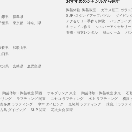
おすすめのジャンルから探す
陶芸体験･陶芸教室
ガラス細工･ガラス
SUP･スタンドアップパドル
ダイビン
山形県
福島県
アクセサリー手作り体験
パラグライダ
千葉県
東京都
神奈川県
キャンドル作り
シルバーアクセサリー
着物・浴衣レンタル
脱出ゲーム
バ
奈良県
和歌山県
山口県
大分県
宮崎県
鹿児島県
陶芸体験・陶芸教室 関西
ボルダリング 東京
陶芸体験・陶芸教室 東京
石
ケリング
ラフティング 関東
ニセコ ラフティング
水上 ラフティング
横浜
奥多摩 ラフティング
串本 ダイビング
鬼怒川 ラフティング
球磨川 ラフテ
古島 ダイビング
SUP 関東
花火大会 関東