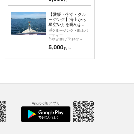
【愛媛・今治・クル
ージング】海上から
星空や月を眺めよ...
クルージング・船上パ
ーティー
指定無し
1時間 ~
5,000
円
〜
Android版アプリ