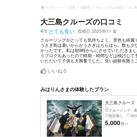
アソビュー！
四国
愛媛県
今治・しまなみ海道
大三
大三島クルーズ
の口コミ
4
/
とても良い
投稿日
2023/8/11 金
5
クルージングがとっても気持ちよく、景色も綺麗
うさぎ島は暑いからかうさぎはちらほら。数も少
かったです。私は朝9時からにさせていただきま
うブログもあったので時期・時間などは検討して
いただいて子供も大興奮でした。良い経験有難う
いいね
0
みはりんさまの体験したプラン
大三島クルーズ
クルージング・
指定無し
30
5,000
円
〜