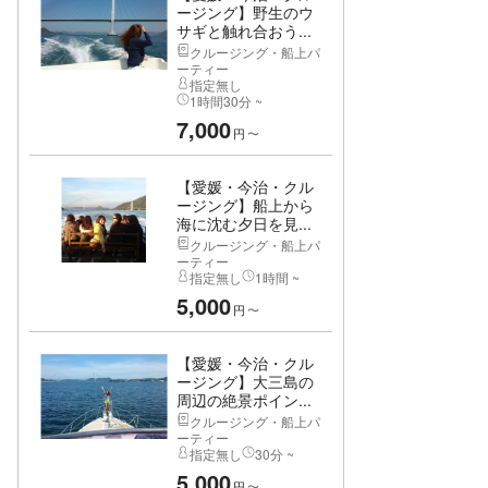
ージング】野生のウ
サギと触れ合おう...
クルージング・船上パ
ーティー
指定無し
1時間30分 ~
7,000
円
〜
【愛媛・今治・クル
ージング】船上から
海に沈む夕日を見...
クルージング・船上パ
ーティー
指定無し
1時間 ~
5,000
円
〜
【愛媛・今治・クル
ージング】大三島の
周辺の絶景ポイン...
クルージング・船上パ
ーティー
指定無し
30分 ~
5,000
円
〜