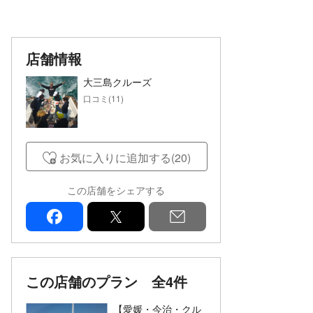
店舗情報
大三島クルーズ
口コミ(11)
お気に入りに追加する(20)
この店舗をシェアする
facebook
x
mail
この店舗のプラン
全4件
【愛媛・今治・クル