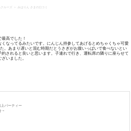
島クルーズ
みはりん さまの口コミ
で最高でした！
なくなってるみたいです。にんじん持参してあげるとめちゃくちゃ可愛
した。あまり遅いと混む時期だとうさぎがお腹いっぱいで食べないとい
予約されると良いと思います。子連れで行き、運転席の隣りに座らせて
ございました。
船上パーティー
分 ~