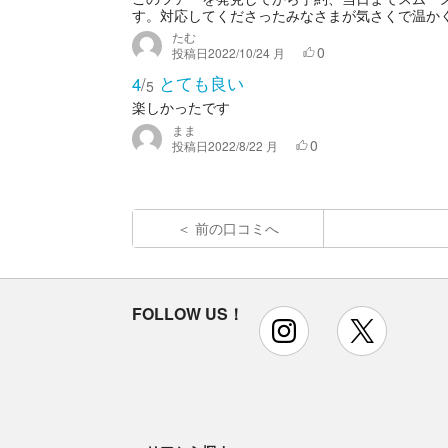
す。対応してくださったみなさまが気さくで温かく、
たむ
0
投稿日
2022/10/24 月
とても良い
4
/
5
楽しかったです
まま
0
投稿日
2022/8/22 月
前の口コミへ
FOLLOW US！
instagram
x