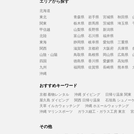
エリアから探す
北海道
東北
青森県
岩手県
宮城県
秋田県
関東
栃木県
群馬県
茨城県
埼玉県
甲信越
山梨県
長野県
新潟県
北陸
富山県
石川県
福井県
東海
静岡県
岐阜県
愛知県
三重県
関西
滋賀県
京都府
大阪府
兵庫県
山陰・山陽
鳥取県
島根県
岡山県
広島県
四国
徳島県
香川県
愛媛県
高知県
九州
福岡県
佐賀県
長崎県
熊本県
沖縄
おすすめキーワード
京都 着物レンタル
沖縄 ダイビング
日帰り温泉 関東
屋久島 ダイビング
関西 日帰り温泉
石垣島 シュノー
天草 イルカウォッチング
沖縄 ホエールウォッチング
沖縄 マリンスポーツ
ガラス細工・ガラス工房 東京
宮
その他