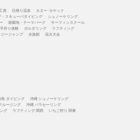
工房
日帰り温泉
カヌー･カヤック
グ・スキューバダイビング
シュノーケリング
ー
遊園地・テーマパーク
サーフィンスクール
 手作り体験
ボルダリング
ラフティング
ンジージャンプ
水族館
花火大会
垣島 ダイビング
沖縄 シュノーケリング
 クルージング
沖縄 パラセーリング
ィング
ラフティング 関西
いちご狩り 関東